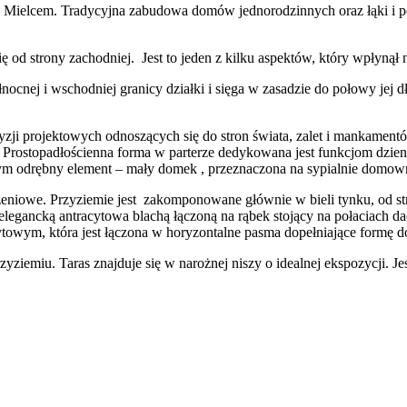
Mielcem. Tradycyjna zabudowa domów jednorodzinnych oraz łąki i pol
się od strony zachodniej. Jest to jeden z kilku aspektów, który wpłyn
cnej i wschodniej granicy działki i sięga w zasadzie do połowy jej dł
ji projektowych odnoszących się do stron świata, zalet i mankamentó
Prostopadłościenna forma w parterze dedykowana jest funkcjom dzien
ym odrębny element – mały domek , przeznaczona na sypialnie domow
zeniowe. Przyziemie jest zakomponowane głównie w bieli tynku, od st
elegancką antracytowa blachą łączoną na rąbek stojący na połaciach da
ytowym, która jest łączona w horyzontalne pasma dopełniające formę 
iemiu. Taras znajduje się w narożnej niszy o idealnej ekspozycji. Je