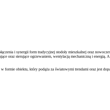
ączenia i synergii form tradycyjnej stodoły mieszkalnej oraz nowocz
ące oraz sterujące ogrzewaniem, wentylacją mechaniczną i energią. A
w formie obiektu, który podąża za światowymi trendami oraz jest dop