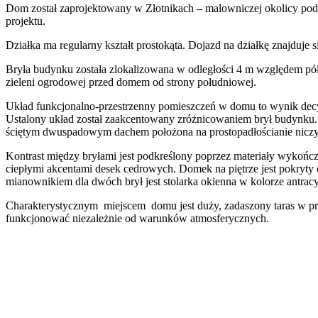
Dom został zaprojektowany w Złotnikach – malowniczej okolicy pod 
projektu.
Działka ma regularny kształt prostokąta. Dojazd na działkę znajduje 
Bryła budynku została zlokalizowana w odległości 4 m względem półno
zieleni ogrodowej przed domem od strony południowej.
Układ funkcjonalno-przestrzenny pomieszczeń w domu to wynik decyz
Ustalony układ został zaakcentowany zróżnicowaniem brył budynku. 
ściętym dwuspadowym dachem położona na prostopadłościanie nicz
Kontrast między bryłami jest podkreślony poprzez materiały wykońc
ciepłymi akcentami desek cedrowych. Domek na piętrze jest pokryty 
mianownikiem dla dwóch brył jest stolarka okienna w kolorze antrac
Charakterystycznym miejscem domu jest duży, zadaszony taras w przyz
funkcjonować niezależnie od warunków atmosferycznych.