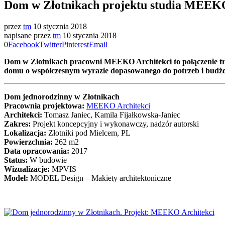
Dom w Złotnikach projektu studia MEEKO
przez
tm
10 stycznia 2018
napisane przez
tm
10 stycznia 2018
0
Facebook
Twitter
Pinterest
Email
Dom w Złotnikach pracowni MEEKO Architekci to połączenie tra
domu o współczesnym wyrazie dopasowanego do potrzeb i budże
Dom jednorodzinny w Złotnikach
Pracownia projektowa:
MEEKO Architekci
Architekci:
Tomasz Janiec, Kamila Fijałkowska-Janiec
Zakres:
Projekt koncepcyjny i wykonawczy, nadzór autorski
Lokalizacja:
Złotniki pod Mielcem, PL
Powierzchnia:
262 m2
Data opracowania:
2017
Status:
W budowie
Wizualizacje:
MPVIS
Model:
MODEL Design – Makiety architektoniczne