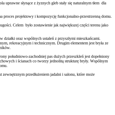
a uprawne słynące z żyznych gleb stały się naturalnym tłem dla
ął na proces projektowy i kompozycję funkcjonalno-przestrzenną domu.
ugości. Celem było zostawienie jak największej części terenu jako
w działki oraz wspólnych ustaleń z przyszłymi mieszkańcami.
nym, rekreacyjnym i technicznym. Drugim elementem jest bryła ze
ników.
rony południowo-zachodniej pas dużych przeszkleń jest dopełniony
chowych i ścianach co tworzy jednolitą strukturę bryły. Wspólnym
domu.
st zewnętrznym przedłużeniem jadalni i salonu, które może