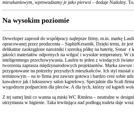
mieszkaniowym, wprowadzamy je jako pierwsi
– dodaje Nadolny. To,
Na wysokim poziomie
Deweloper zaprosił do współpracy najlepsze firmy, m.in. markę Lauf
opracowanej przez producenta – SaphirKeramik. Dzięki temu, że je
delikatnie zaokrąglone narożniki i szeroką półkę na baterię, Sonar
jakości materiałów odpornych na wilgoć i wysokie temperatury. W ci
inteligentnego przechowywania. Laufen to jeden z wiodących świato
tworzenia zaprasza międzynarodowych projektantów. Marka zawsze star
przygotowane na potrzeby przyszłych mieszkańców. Ich styl musia
terminowym – na to firma jest zawsze gotowa i bardzo ceni sobie udz
kawalerce jak i luksusowy salon kąpielowy. Specjalnie dla Scali fi
wygodnym podparciem dla pleców. A dla tych, którzy od kąpieli wolą 
Z tej samej linii co wanna są miski WC Rimless – neutralne w desig
utrzymania w higienie. Taka lewitująca nad podłogą toaleta daje wraże