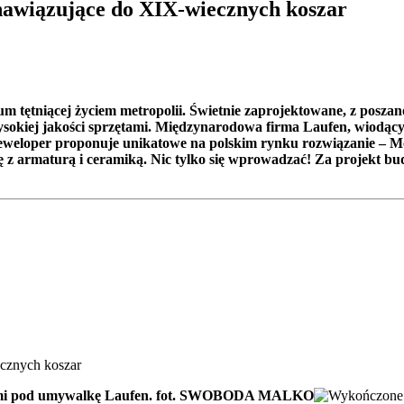
nawiązujące do XIX-wiecznych koszar
 tętniącej życiem metropolii. Świetnie zaprojektowane, z poszan
sokiej jakości sprzętami. Międzynarodowa
firma Laufen, wiod
ąc
weloper proponuje unikatowe na polskim rynku rozwiązanie – Mo
ę z armaturą
i ceramik
ą. Nic tylko się wprowadzać
! Za projekt b
fkami pod umywalkę Laufen. fot. SWOBODA MALKO