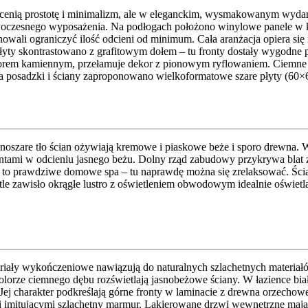
rzy cenią prostotę i minimalizm, ale w eleganckim, wysmakowanym wyd
nowoczesnego wyposażenia. Na podłogach położono winylowe panele w k
owali ograniczyć ilość odcieni od minimum. Cała aranżacja opiera się
yty skontrastowano z grafitowym dołem – tu fronty dostały wygodne p
zorem kamiennym, przełamuje dekor z pionowym ryflowaniem. Ciemne k
 na posadzki i ściany zaproponowano wielkoformatowe szare płyty (60×
. Jasnoszare tło ścian ożywiają kremowe i piaskowe beże i sporo drewn
ontami w odcieniu jasnego beżu. Dolny rząd zabudowy przykrywa blat 
a to prawdziwe domowe spa – tu naprawdę można się zrelaksować. Śc
tle zawisło okrągłe lustro z oświetleniem obwodowym idealnie oświet
teriały wykończeniowe nawiązują do naturalnych szlachetnych materia
olorze ciemnego dębu rozświetlają jasnobeżowe ściany. W łazience bi
 Jej charakter podkreślają górne fronty w laminacie z drewna orzech
ami imitującymi szlachetny marmur. Lakierowane drzwi wewnętrzne maj