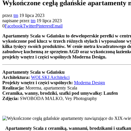
Wykończone cegłą gdańskie apartamenty 
przez
tm
19 lipca 2023
napisane przez
tm
19 lipca 2023
0
Facebook
Twitter
Pinterest
Email
Apartamenty Scala w Gdańsku to deweloperskie perełki w centrum
wykończone pod klucz w trzech różnych stylach i wyposaż
one
wy
kilka tysięcy swoich produkt
ó
w. W cenie metra kwadratowego de
zabudowę
kuchenn
ą ze sprzętem AGD oraz wykończoną ł
azienk
projekty wnętrz i części wspólnych Moderna Design.
Apartamenty Scala w Gdańsku
Architektura:
WOLSKI Architekci
Projekty wnętrz i części wspólnych:
Moderna Design
Realizacja:
Morerna, apartamenty Scala
Ceramika, wanny, brodziki, szafki pod umywalkę: Laufen
Zdjęcia:
SWOBODA MALKO, Vey Photography
Apartamenty Scala z ceramiką, wannami, brodzikami i sza