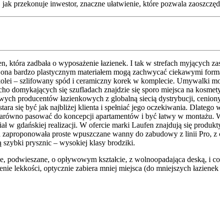
 jak przekonuje inwestor, znaczne ułatwienie, które pozwala zaoszczę
en, która zadbała o wyposażenie łazienek. I tak w strefach myjących
st ona bardzo plastycznym materiałem mogą zachwycać ciekawymi form
 z kolei – szlifowany spód i ceramiczny korek w komplecie. Umywalki 
cho domykających się szufladach znajdzie się sporo miejsca na kosme
wych producentów łazienkowych z globalną siecią dystrybucji, cenio
a się być jak najbliżej klienta i spełniać jego oczekiwania. Dlatego 
ł zarówno pasować do koncepcji apartamentów i być łatwy w montażu.
iał w gdańskiej realizacji. W ofercie marki Laufen znajdują się prod
rma zaproponowała proste wpuszczane wanny do zabudowy z linii Pro, z
szybki prysznic – wysokiej klasy brodziki.
nie, podwieszane, o opływowym kształcie, z wolnoopadająca deską, i c
nie lekkości, optycznie zabiera mniej miejsca (do mniejszych łazienek o