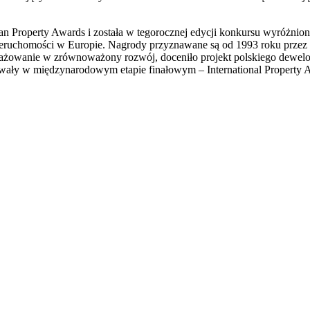
ean Property Awards i została w tegorocznej edycji konkursu wyróżni
nieruchomości w Europie. Nagrody przyznawane są od 1993 roku przez 
ngażowanie w zrównoważony rozwój, doceniło projekt polskiego dewe
wały w międzynarodowym etapie finałowym – International Property