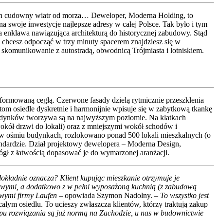
 i ten cudowny wiatr od morza… Deweloper, Moderna Holding, to
 swoje inwestycje najlepsze adresy w całej Polsce. Tak było i tym
 enklawa nawiązująca architekturą do historycznej zabudowy. Stąd
li chcesz odpocząć w trzy minuty spacerem znajdziesz się w
 skomunikowanie z autostradą, obwodnicą Trójmiasta i lotniskiem.
formowaną cegłą. Czerwone fasady dzielą rytmicznie przeszklenia
tom osiedle dyskretnie i harmonijnie wpisuje się w zabytkową tkankę
udynków tworzywa są na najwyższym poziomie. Na klatkach
kół drzwi do lokali) oraz z mniejszymi wokół schodów i
, w ośmiu budynkach, rozlokowano ponad 500 lokali mieszkalnych (o
ndardzie. Dział projektowy dewelopera – Moderna Design,
 mógł z łatwością dopasować je do wymarzonej aranżacji.
dokładnie oznacza? Klient kupując mieszkanie otrzymuje je
owymi, a dodatkowo z w pełni wyposażoną kuchnią (z zabudową
owymi firmy Laufen
– opowiada Szymon Nadolny. –
To wszystko jest
ym osiedlu. To ucieszy zwłaszcza klientów, którzy traktują zakup
pu rozwiązania są już normą na Zachodzie, u nas w budownictwie