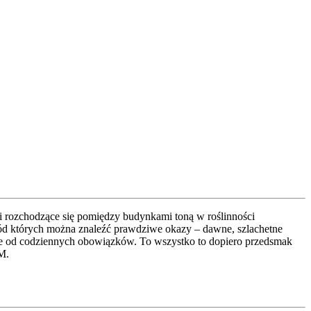
jki rozchodzące się pomiędzy budynkami toną w roślinności
ród których można znaleźć prawdziwe okazy – dawne, szlachetne
ienie od codziennych obowiązków. To wszystko to dopiero przedsmak
M.