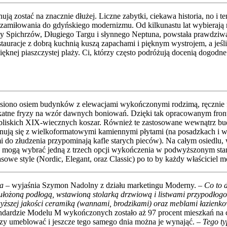
nują zostać na znacznie dłużej. Liczne zabytki, ciekawa historia, no
 zamiłowania do gdyńskiego modernizmu. Od kilkunastu lat wybierają na
y Spichrzów, Długiego Targu i słynnego Neptuna, powstała prawdziwa
estauracje z dobrą kuchnią kuszą zapachami i pięknym wystrojem, a jeś
ęknej piaszczystej plaży. Ci, którzy często podróżują docenią dogodne
niesiono osiem budynków z elewacjami wykończonymi rodzimą, ręcznie 
elikatne fryzy na wzór dawnych boniowań. Dzięki tak opracowanym fron
bliskich XIX-wiecznych koszar. Również te zastosowane wewnątrz b
ują się z wielkoformatowymi kamiennymi płytami (na posadzkach i wo
mi do złudzenia przypominają kafle starych pieców). Na całym osiedlu
pna mogą wybrać jedną z trzech opcji wykończenia w podwyższonym sta
zasowe style (Nordic, Elegant, oraz Classic) po to by każdy właściciel
ia
– wyjaśnia Szymon Nadolny z działu marketingu Moderny. –
Co to 
łożoną podłogą, wstawioną stolarką drzwiową i listwami przypodłog
yższej jakości ceramiką (wannami, brodzikami) oraz meblami łazienk
dardzie Modelu M wykończonych zostało aż 97 procent mieszkań na cał
czy umeblować i jeszcze tego samego dnia można je wynająć. –
Tego ty