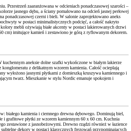
aniu. Przestrzeń zaaranżowana w odcieniach ponadczasowej szarości –
olorze jasnego dębu, a ściany pomalowano na odcień jasnej perłowej
 na ponadczasowej czerni i bieli. W salonie zaprojektowano aneks
ochwyty w postaci minimalistycznych podcięć, a całość nakryto
olory mebli ożywiają białe akcenty w postaci lakierowanych drzwi
60 cm) imitujące kamień i zestawiono je górą z ryflowanym dekorem.
a. W kuchennym aneksie dolne szafki wykończone w białym lakierze
z konglomeratu z delikatnym wzorem kamienia. Całość ocieplają
iany wyłożono jasnymi płytkami z domieszką kruszywa kamiennego i
lającym twarz. Mieszkanie w stylu Nordic emanuje spokojem i
łów: białego kamienia i ciemnego drewna dębowego. Dominują biel,
ałe i grafitowe płytki ze wzorem kamiennym 60 x 60 cm. Kuchnia
owego zestawione z jasnobeżowymi. Drewno rządzi również w łazience
ą subtelne dekory w postaci klasycznych frezowań przypominających