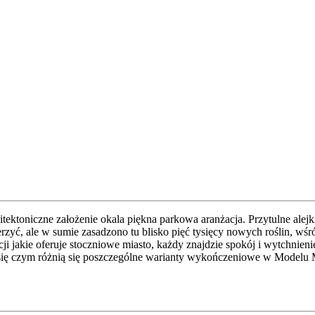
hitektoniczne założenie okala piękna parkowa aranżacja. Przytulne ale
zyć, ale w sumie zasadzono tu blisko pięć tysięcy nowych roślin, wś
rakcji jakie oferuje stoczniowe miasto, każdy znajdzie spokój i wytchn
y się czym różnią się poszczególne warianty wykończeniowe w Modelu 