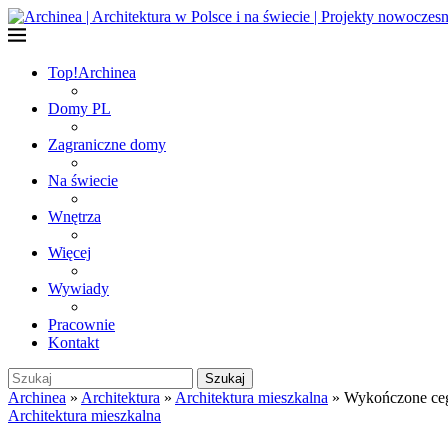
Top!
Archinea
Domy PL
Zagraniczne domy
Na świecie
Wnętrza
Więcej
Wywiady
Pracownie
Kontakt
Szukaj
Archinea
»
Architektura
»
Architektura mieszkalna
»
Wykończone ceg
Architektura mieszkalna