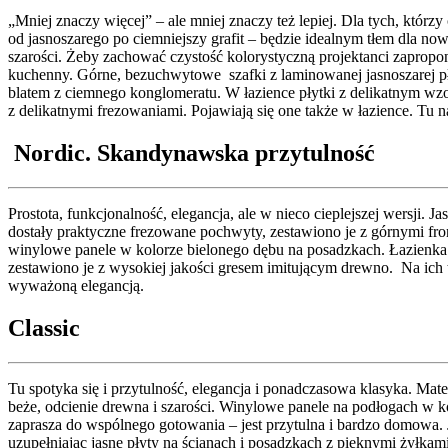
„Mniej znaczy więcej” – ale mniej znaczy też lepiej. Dla tych, któ
od jasnoszarego po ciemniejszy grafit – będzie idealnym tłem dla 
szarości. Żeby zachować czystość kolorystyczną projektanci zapropon
kuchenny. Górne, bezuchwytowe szafki z laminowanej jasnoszarej pł
blatem z ciemnego konglomeratu. W łazience płytki z delikatnym w
z delikatnymi frezowaniami. Pojawiają się one także w łazience. Tu
Nordic. Skandynawska przytulność
Prostota, funkcjonalność, elegancja, ale w nieco cieplejszej wersji
dostały praktyczne frezowane pochwyty, zestawiono je z górnymi fr
winylowe panele w kolorze bielonego dębu na posadzkach. Łazienk
zestawiono je z wysokiej jakości gresem imitującym drewno. Na ich 
wyważoną elegancją.
Classic
Tu spotyka się i przytulność, elegancja i ponadczasowa klasyka. Ma
beże, odcienie drewna i szarości. Winylowe panele na podłogach w k
zaprasza do wspólnego gotowania – jest przytulna i bardzo domowa.
uzupełniając jasne płyty na ścianach i posadzkach z pięknymi żyłk