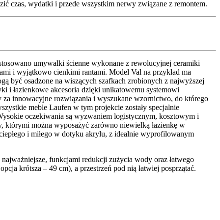
dzić czas, wydatki i przede wszystkim nerwy związane z remontem.
 zastosowano umywalki ścienne wykonane z rewolucyjnej ceramiki
ami i wyjątkowo cienkimi rantami. Model Val na przykład ma
mogą być osadzone na wiszących szafkach zrobionych z najwyższej
tyki i łazienkowe akcesoria dzięki unikatowemu systemowi
ny za innowacyjne rozwiązania i wyszukane wzornictwo, do którego
wszystkie meble Laufen w tym projekcie zostały specjalnie
 Wysokie oczekiwania są wyzwaniem logistycznym, kosztowym i
ukty, którymi można wyposażyć zarówno niewielką łazienkę w
 ciepłego i miłego w dotyku akrylu, z idealnie wyprofilowanym
o najważniejsze, funkcjami redukcji zużycia wody oraz łatwego
pcja krótsza – 49 cm), a przestrzeń pod nią łatwiej posprzątać.