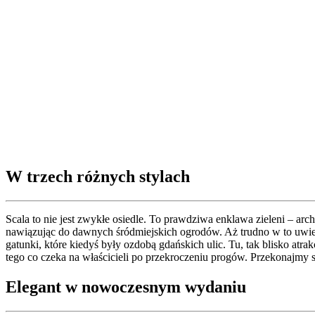
W trzech różnych stylach
Scala to nie jest zwykłe osiedle. To prawdziwa enklawa zieleni – arc
nawiązując do dawnych śródmiejskich ogrodów. Aż trudno w to uwier
gatunki, które kiedyś były ozdobą gdańskich ulic. Tu, tak blisko at
tego co czeka na właścicieli po przekroczeniu progów. Przekonajm
Elegant
w nowoczesnym wydaniu