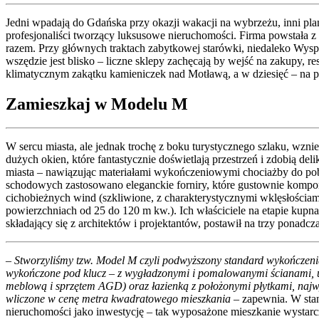
Jedni wpadają do Gdańska przy okazji wakacji na wybrzeżu, inni pla
profesjonaliści tworzący luksusowe nieruchomości. Firma powstała z
razem. Przy głównych traktach zabytkowej starówki, niedaleko Wysp
wszędzie jest blisko – liczne sklepy zachęcają by wejść na zakupy, r
klimatycznym zakątku kamieniczek nad Motławą, a w dziesięć – na pi
Zamieszkaj w Modelu M
W sercu miasta, ale jednak trochę z boku turystycznego szlaku, wz
dużych okien, które fantastycznie doświetlają przestrzeń i zdobią d
miasta – nawiązując materiałami wykończeniowymi chociażby do po
schodowych zastosowano eleganckie forniry, które gustownie kompon
cichobieżnych wind (szkliwione, z charakterystycznymi wklęsłościa
powierzchniach od 25 do 120 m kw.). Ich właściciele na etapie ku
składający się z architektów i projektantów, postawił na trzy ponadc
– Stworzyliśmy tzw. Model M czyli podwyższony standard wykończen
wykończone pod klucz – z wygładzonymi i pomalowanymi ścianami, u
meblową i sprzętem AGD) oraz łazienką z położonymi płytkami, najw
wliczone w cenę metra kwadratowego mieszkania
– zapewnia. W stan
nieruchomości jako inwestycję – tak wyposażone mieszkanie wystar