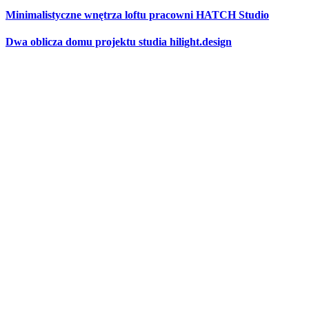
Minimalistyczne wnętrza loftu pracowni HATCH Studio
Dwa oblicza domu projektu studia hilight.design