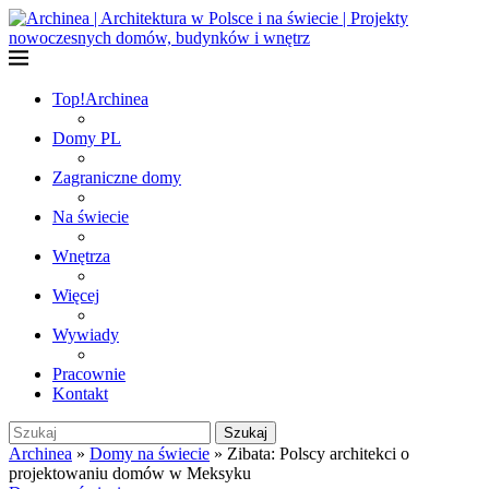
Top!
Archinea
Domy PL
Zagraniczne domy
Na świecie
Wnętrza
Więcej
Wywiady
Pracownie
Kontakt
Szukaj
Archinea
»
Domy na świecie
»
Zibata: Polscy architekci o
projektowaniu domów w Meksyku