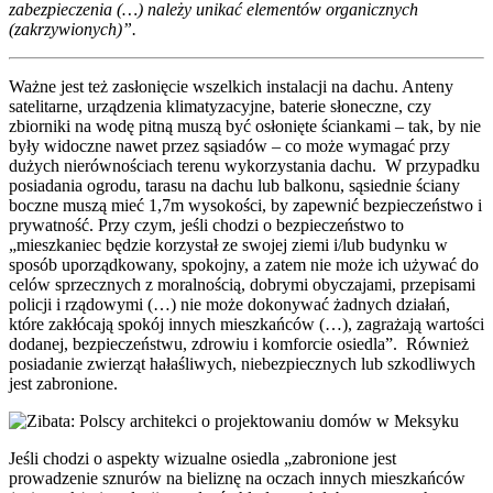
zabezpieczenia (…) należy unikać elementów organicznych
(zakrzywionych)”.
Ważne jest też zasłonięcie wszelkich instalacji na dachu. Anteny
satelitarne, urządzenia klimatyzacyjne, baterie słoneczne, czy
zbiorniki na wodę pitną muszą być osłonięte ściankami – tak, by nie
były widoczne nawet przez sąsiadów – co może wymagać przy
dużych nierównościach terenu wykorzystania dachu. W przypadku
posiadania ogrodu, tarasu na dachu lub balkonu, sąsiednie ściany
boczne muszą mieć 1,7m wysokości, by zapewnić bezpieczeństwo i
prywatność. Przy czym, jeśli chodzi o bezpieczeństwo to
„mieszkaniec będzie korzystał ze swojej ziemi i/lub budynku w
sposób uporządkowany, spokojny, a zatem nie może ich używać do
celów sprzecznych z moralnością, dobrymi obyczajami, przepisami
policji i rządowymi (…) nie może dokonywać żadnych działań,
które zakłócają spokój innych mieszkańców (…), zagrażają wartości
dodanej, bezpieczeństwu, zdrowiu i komforcie osiedla”. Również
posiadanie zwierząt hałaśliwych, niebezpiecznych lub szkodliwych
jest zabronione.
Jeśli chodzi o aspekty wizualne osiedla „zabronione jest
prowadzenie sznurów na bieliznę na oczach innych mieszkańców