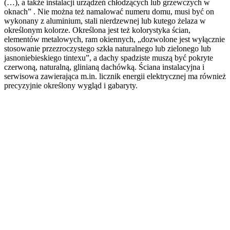
(…), a także instalacji urządzeń chłodzących lub grzewczych w
oknach” . Nie można też namalować numeru domu, musi być on
wykonany z aluminium, stali nierdzewnej lub kutego żelaza w
określonym kolorze. Określona jest też kolorystyka ścian,
elementów metalowych, ram okiennych, „dozwolone jest wyłącznie
stosowanie przezroczystego szkła naturalnego lub zielonego lub
jasnoniebieskiego tintexu”, a dachy spadziste muszą być pokryte
czerwoną, naturalną, glinianą dachówką. Ściana instalacyjna i
serwisowa zawierająca m.in. licznik energii elektrycznej ma również
precyzyjnie określony wygląd i gabaryty.