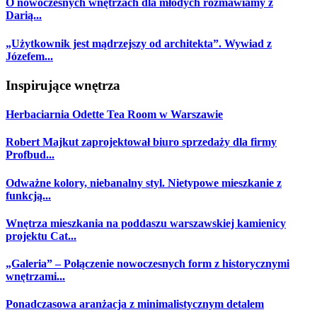
O nowoczesnych wnętrzach dla młodych rozmawiamy z
Darią...
„Użytkownik jest mądrzejszy od architekta”. Wywiad z
Józefem...
Inspirujące wnętrza
Herbaciarnia Odette Tea Room w Warszawie
Robert Majkut zaprojektował biuro sprzedaży dla firmy
Profbud...
Odważne kolory, niebanalny styl. Nietypowe mieszkanie z
funkcją...
Wnętrza mieszkania na poddaszu warszawskiej kamienicy
projektu Cat...
„Galeria” – Połączenie nowoczesnych form z historycznymi
wnętrzami...
Ponadczasowa aranżacja z minimalistycznym detalem