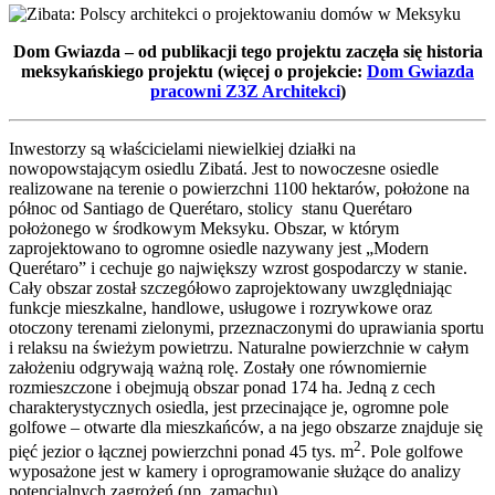
Dom Gwiazda – od publikacji tego projektu zaczęła się historia
meksykańskiego projektu (więcej o projekcie:
Dom Gwiazda
pracowni Z3Z Architekci
)
Inwestorzy są właścicielami niewielkiej działki na
nowopowstającym osiedlu Zibatá. Jest to nowoczesne osiedle
realizowane na terenie o powierzchni 1100 hektarów, położone na
północ od Santiago de Querétaro, stolicy stanu Querétaro
położonego w środkowym Meksyku. Obszar, w którym
zaprojektowano to ogromne osiedle nazywany jest „Modern
Querétaro” i cechuje go największy wzrost gospodarczy w stanie.
Cały obszar został szczegółowo zaprojektowany uwzględniając
funkcje mieszkalne, handlowe, usługowe i rozrywkowe oraz
otoczony terenami zielonymi, przeznaczonymi do uprawiania sportu
i relaksu na świeżym powietrzu. Naturalne powierzchnie w całym
założeniu odgrywają ważną rolę. Zostały one równomiernie
rozmieszczone i obejmują obszar ponad 174 ha. Jedną z cech
charakterystycznych osiedla, jest przecinające je, ogromne pole
golfowe – otwarte dla mieszkańców, a na jego obszarze znajduje się
2
pięć jezior o łącznej powierzchni ponad 45 tys. m
. Pole golfowe
wyposażone jest w kamery i oprogramowanie służące do analizy
potencjalnych zagrożeń (np. zamachu).