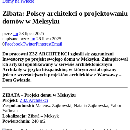
Domy na świecie
Zibata: Polscy architekci o projektowaniu
domów w Meksyku
przez
tm
28 lipca 2025
napisane przez
tm
28 lipca 2025
0
Facebook
Twitter
Pinterest
Email
Do pracowni Z3Z ARCHITEKCI zgłosili się zagraniczni
Inwestorzy po projekt swojego domu w Meksyku. Zainspirował
ich artykuł opublikowany w serwisie architektonicznym
Archdaily w języku hiszpańskim, w którym został opisany
jeden z wcześniejszych projektów architektów z Warszawy –
Dom Gwiazda.
ZIBATA – Projekt domu w Meksyku
Projekt:
Z3Z Architekci
Zespół autorski:
Mateusz Zajkowski, Natalia Zajkowska, Yahor
Yafimau
Lokalizacja:
Zibatá – Meksyk
Powierzchnia:
240 m2