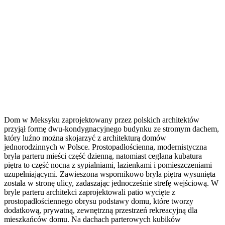
Dom w Meksyku zaprojektowany przez polskich architektów
przyjął formę dwu-kondygnacyjnego budynku ze stromym dachem,
który luźno można skojarzyć z architekturą domów
jednorodzinnych w Polsce. Prostopadłościenna, modernistyczna
bryła parteru mieści część dzienną, natomiast ceglana kubatura
piętra to część nocna z sypialniami, łazienkami i pomieszczeniami
uzupełniającymi. Zawieszona wspornikowo bryła piętra wysunięta
została w stronę ulicy, zadaszając jednocześnie strefę wejściową. W
bryle parteru architekci zaprojektowali patio wycięte z
prostopadłościennego obrysu podstawy domu, które tworzy
dodatkową, prywatną, zewnętrzną przestrzeń rekreacyjną dla
mieszkańców domu. Na dachach parterowych kubików