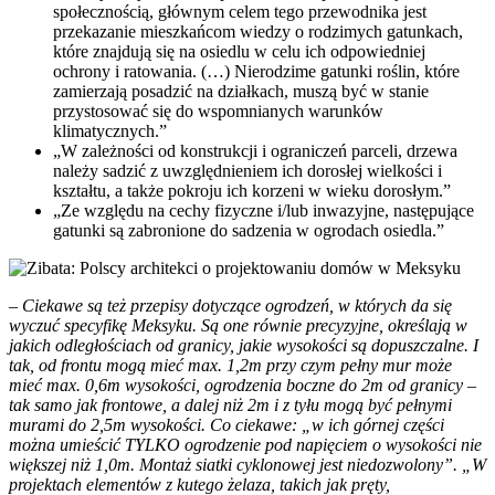
społecznością, głównym celem tego przewodnika jest
przekazanie mieszkańcom wiedzy o rodzimych gatunkach,
które znajdują się na osiedlu w celu ich odpowiedniej
ochrony i ratowania. (…) Nierodzime gatunki roślin, które
zamierzają posadzić na działkach, muszą być w stanie
przystosować się do wspomnianych warunków
klimatycznych.”
„W zależności od konstrukcji i ograniczeń parceli, drzewa
należy sadzić z uwzględnieniem ich dorosłej wielkości i
kształtu, a także pokroju ich korzeni w wieku dorosłym.”
„Ze względu na cechy fizyczne i/lub inwazyjne, następujące
gatunki są zabronione do sadzenia w ogrodach osiedla.”
–
Ciekawe są też przepisy dotyczące ogrodzeń, w których da się
wyczuć specyfikę Meksyku. Są one równie precyzyjne, określają w
jakich odległościach od granicy, jakie wysokości są dopuszczalne. I
tak, od frontu mogą mieć max. 1,2m przy czym pełny mur może
mieć max. 0,6m wysokości, ogrodzenia boczne do 2m od granicy –
tak samo jak frontowe, a dalej niż 2m i z tyłu mogą być pełnymi
murami do 2,5m wysokości. Co ciekawe: „w ich górnej części
można umieścić TYLKO ogrodzenie pod napięciem o wysokości nie
większej niż 1,0m. Montaż siatki cyklonowej jest niedozwolony”. „W
projektach elementów z kutego żelaza, takich jak pręty,