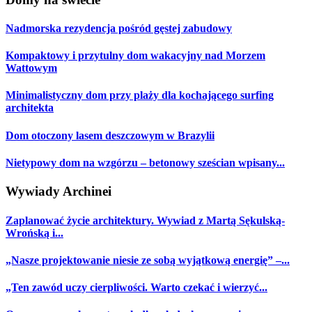
Nadmorska rezydencja pośród gęstej zabudowy
Kompaktowy i przytulny dom wakacyjny nad Morzem
Wattowym
Minimalistyczny dom przy plaży dla kochającego surfing
architekta
Dom otoczony lasem deszczowym w Brazylii
Nietypowy dom na wzgórzu – betonowy sześcian wpisany...
Wywiady Archinei
Zaplanować życie architektury. Wywiad z Martą Sękulską-
Wrońską i...
„Nasze projektowanie niesie ze sobą wyjątkową energię” –...
„Ten zawód uczy cierpliwości. Warto czekać i wierzyć...