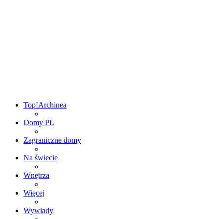
Top!
Archinea
Domy PL
Zagraniczne domy
Na świecie
Wnętrza
Więcej
Wywiady