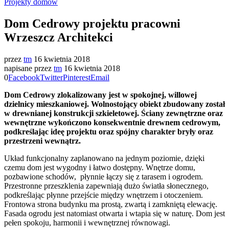
Projekty domów
Dom Cedrowy projektu pracowni
Wrzeszcz Architekci
przez
tm
16 kwietnia 2018
napisane przez
tm
16 kwietnia 2018
0
Facebook
Twitter
Pinterest
Email
Dom Cedrowy zlokalizowany jest w spokojnej, willowej
dzielnicy mieszkaniowej. Wolnostojący obiekt zbudowany został
w drewnianej konstrukcji szkieletowej. Ściany zewnętrzne oraz
wewnętrzne wykończono konsekwentnie drewnem cedrowym,
podkreślając ideę projektu oraz spójny charakter bryły oraz
przestrzeni wewnątrz.
Układ funkcjonalny zaplanowano na jednym poziomie, dzięki
czemu dom jest wygodny i łatwo dostępny. Wnętrze domu,
pozbawione schodów, płynnie łączy się z tarasem i ogrodem.
Przestronne przeszklenia zapewniają dużo światła słonecznego,
podkreślając płynne przejście między wnętrzem i otoczeniem.
Frontowa strona budynku ma prostą, zwartą i zamkniętą elewację.
Fasada ogrodu jest natomiast otwarta i wtapia się w naturę. Dom jest
pełen spokoju, harmonii i wewnętrznej równowagi.