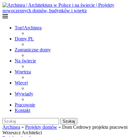
Top!
Archinea
Domy PL
Zagraniczne domy
Na świecie
Wnętrza
Więcej
Wywiady
Pracownie
Kontakt
Szukaj
Archinea
»
Projekty domów
»
Dom Cedrowy projektu pracowni
Wrzeszcz Architekci