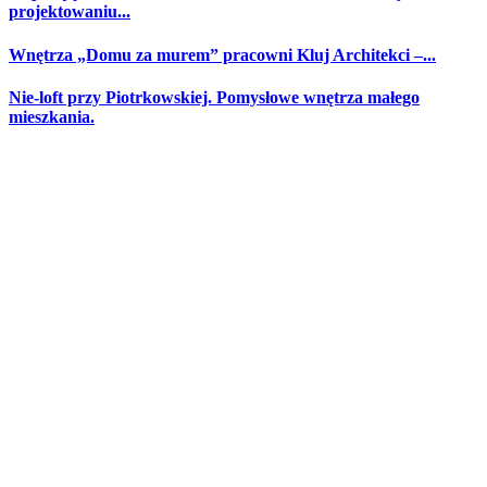
projektowaniu...
Wnętrza „Domu za murem” pracowni Kluj Architekci –...
Nie-loft przy Piotrkowskiej. Pomysłowe wnętrza małego
mieszkania.