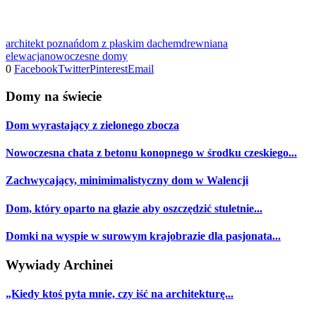
architekt poznań
dom z płaskim dachem
drewniana
elewacja
nowoczesne domy
0
Facebook
Twitter
Pinterest
Email
Domy na świecie
Dom wyrastający z zielonego zbocza
Nowoczesna chata z betonu konopnego w środku czeskiego...
Zachwycający, minimimalistyczny dom w Walencji
Dom, który oparto na głazie aby oszczędzić stuletnie...
Domki na wyspie w surowym krajobrazie dla pasjonata...
Wywiady Archinei
„Kiedy ktoś pyta mnie, czy iść na architekturę...