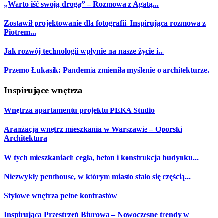
„Warto iść swoją drogą” – Rozmowa z Agatą...
Zostawił projektowanie dla fotografii. Inspirująca rozmowa z
Piotrem...
Jak rozwój technologii wpłynie na nasze życie i...
Przemo Łukasik: Pandemia zmieniła myślenie o architekturze.
Inspirujące wnętrza
Wnętrza apartamentu projektu PEKA Studio
Aranżacja wnętrz mieszkania w Warszawie – Oporski
Architektura
W tych mieszkaniach cegła, beton i konstrukcja budynku...
Niezwykły penthouse, w którym miasto stało się częścią...
Stylowe wnętrza pełne kontrastów
Inspirująca Przestrzeń Biurowa – Nowoczesne trendy w