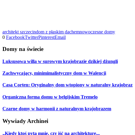
architekt szczecin
dom z płaskim dachem
nowoczesne domy
0
Facebook
Twitter
Pinterest
Email
Domy na świecie
Luksusowa willa w surowym krajobrazie dzikiej dżungli
Zachwycający, minimimalistyczny dom w Walencji
Casa Corten: Oryginalny dom wtopiony w naturalny krajobraz
Organiczna forma domu w belgijskim Tremelo
Czarne domy w harmonii z naturalnym krajobrazem
Wywiady Archinei
„Kiedy ktoś pyta mnie, czy iść na architekturę...