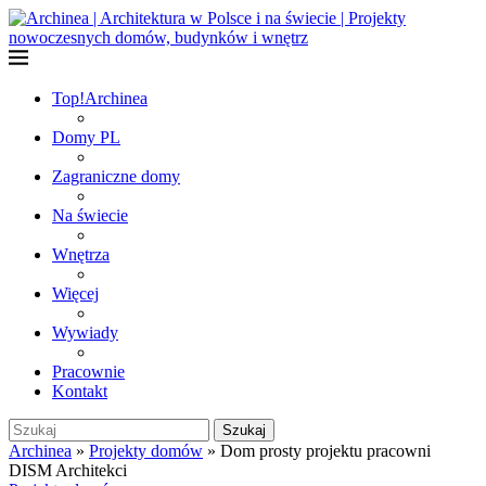
Top!
Archinea
Domy PL
Zagraniczne domy
Na świecie
Wnętrza
Więcej
Wywiady
Pracownie
Kontakt
Szukaj
Archinea
»
Projekty domów
»
Dom prosty projektu pracowni
DISM Architekci