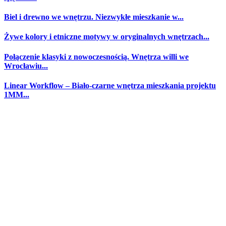
Biel i drewno we wnętrzu. Niezwykłe mieszkanie w...
Żywe kolory i etniczne motywy w oryginalnych wnętrzach...
Połączenie klasyki z nowoczesnością. Wnętrza willi we
Wrocławiu...
Linear Workflow – Biało-czarne wnętrza mieszkania projektu
1MM...