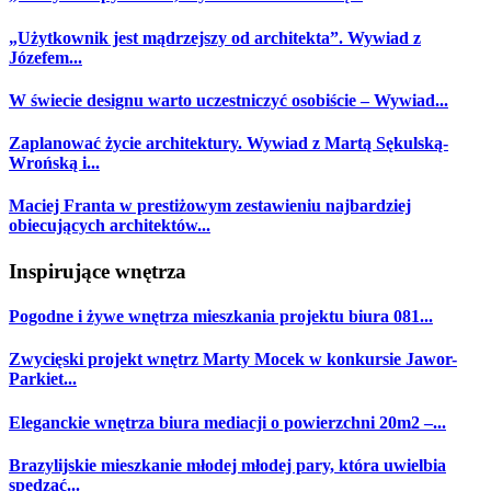
„Użytkownik jest mądrzejszy od architekta”. Wywiad z
Józefem...
W świecie designu warto uczestniczyć osobiście – Wywiad...
Zaplanować życie architektury. Wywiad z Martą Sękulską-
Wrońską i...
Maciej Franta w prestiżowym zestawieniu najbardziej
obiecujących architektów...
Inspirujące wnętrza
Pogodne i żywe wnętrza mieszkania projektu biura 081...
Zwycięski projekt wnętrz Marty Mocek w konkursie Jawor-
Parkiet...
Eleganckie wnętrza biura mediacji o powierzchni 20m2 –...
Brazylijskie mieszkanie młodej młodej pary, która uwielbia
spędzać...