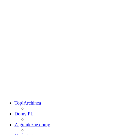
Top!
Archinea
Domy PL
Zagraniczne domy