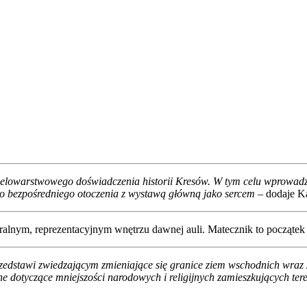
ielowarstwowego doświadczenia historii Kresów. W tym celu wprowadzi
go bezpośredniego otoczenia z wystawą główną jako sercem
– dodaje K
m, reprezentacyjnym wnętrzu dawnej auli. Matecznik to początek eksp
rzedstawi zwiedzającym zmieniające się granice ziem wschodnich wraz
ne dotyczące mniejszości narodowych i religijnych zamieszkujących te