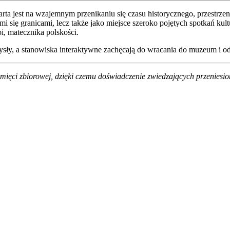
jest na wzajemnym przenikaniu się czasu historycznego, przestrzeni 
i się granicami, lecz także jako miejsce szeroko pojętych spotkań ku
i, matecznika polskości.
sły, a stanowiska interaktywne zachęcają do wracania do muzeum i od
amięci zbiorowej, dzięki czemu doświadczenie zwiedzających przeniesi