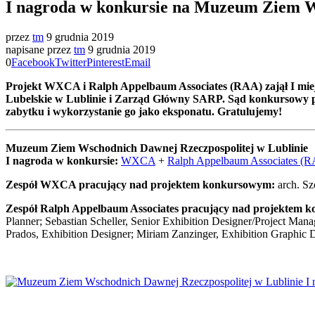
I nagroda w konkursie na Muzeum Ziem W
przez
tm
9 grudnia 2019
napisane przez
tm
9 grudnia 2019
0
Facebook
Twitter
Pinterest
Email
Projekt WXCA i Ralph Appelbaum Associates (RAA) zajął I mi
Lubelskie w Lublinie i Zarząd Główny SARP. Sąd konkursowy pod
zabytku i wykorzystanie go jako eksponatu. Gratulujemy!
Muzeum Ziem Wschodnich Dawnej Rzeczpospolitej w Lublinie
I nagroda w konkursie:
WXCA
+
Ralph Appelbaum Associates (
Zespół WXCA pracujący nad projektem konkursowym:
arch. Sz
Zespół Ralph Appelbaum Associates pracujący nad projektem 
Planner; Sebastian Scheller, Senior Exhibition Designer/Project Mana
Prados, Exhibition Designer; Miriam Zanzinger, Exhibition Graphic D