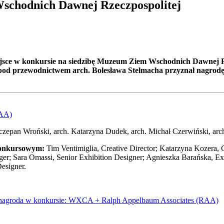
schodnich Dawnej Rzeczpospolitej
ejsce w konkursie na siedzibę Muzeum Ziem Wschodnich Dawnej 
 przewodnictwem arch. Bolesława Stelmacha przyznał nagrodę jed
RAA)
czepan Wroński, arch. Katarzyna Dudek, arch. Michał Czerwiński, arc
konkursowym:
Tim Ventimiglia, Creative Director; Katarzyna Kozera, C
ger; Sara Omassi, Senior Exhibition Designer; Agnieszka Barańska, Exh
esigner.