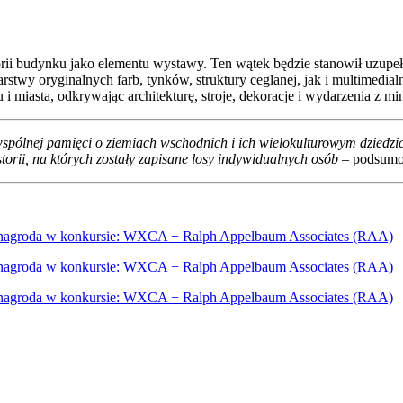
orii budynku jako elementu wystawy. Ten wątek będzie stanowił uzupe
 oryginalnych farb, tynków, struktury ceglanej, jak i multimedialni
 miasta, odkrywając architekturę, stroje, dekoracje i wydarzenia z m
pólnej pamięci o ziemiach wschodnich i ich wielokulturowym dziedzic
orii, na których zostały zapisane losy indywidualnych osób
– podsumow