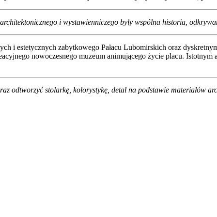
u architektonicznego i wystawienniczego były wspólna historia, odkrywa
ch i estetycznych zabytkowego Pałacu Lubomirskich oraz dyskretnym 
kreacyjnego nowoczesnego muzeum animującego życie placu. Istotnym 
z odtworzyć stolarkę, kolorystykę, detal na podstawie materiałów ar