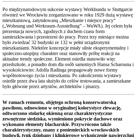
Po międzynarodowym sukcesie wystawy Werkbundu w Stuttgarcie
również we Wrocławiu zorganizowano w roku 1929 dużą wystawę
mieszkaniową, zatytułowaną „Mieszkanie i miejsce pracy“
(„Wohnung und Werkraum-Ausstellung” – WuWA). Jej celem była
prezentacja nowych, zgodnych z duchem czasu form
zamieszkiwania i przestrzeni do pracy. Przez trzy miesiące można
było zwiedzać 32 budynki ze 132 w pełni urządzonymi
mieszkaniami. Niektóre koncepcje miały silnie eksperymentalny i
społeczno-utopijny charakter oraz stanowiły próbę reakcji na
aktualne trendy społeczne. Element osiedla stanowiło więc
przedszkole, a ponadto dom dla osób samotnych Hansa Scharouna i
wysokościowiec Adolfa Radinga propagowały nowe formy
wspólnotowego życia i mieszkania. Po zakończeniu wystawy
osiedle przez dwa lata służyło do celów testowania, a zamieszkane
było głównie przez artystów, architektów i pisarzy.
W ramach remontu, objętego ochroną konserwatorską
pawilonu, odnowiono w oryginalnej kolorystyce elewację,
odtworzono stolarkę okienną oraz charakterystyczne
zewnętrzne siedziska, wymieniono pokrycie dachowe oraz
wykonano elementy blacharskie. Przywrócono także
charakterystyczny, znany z poniemieckich wrocławskich
budowli, tynk dziobany i klinkierowe wykończenie nawierzchni