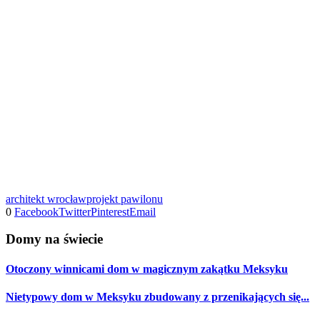
architekt wrocław
projekt pawilonu
0
Facebook
Twitter
Pinterest
Email
Domy na świecie
Otoczony winnicami dom w magicznym zakątku Meksyku
Nietypowy dom w Meksyku zbudowany z przenikających się...