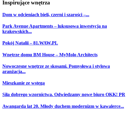
Inspirujące wnętrza
Dom w odcieniach bieli, czerni i szarości –...
Park Avenue Apartments – luksusowa inwestycja na
krakowskich...
Pokój Natalii – 81.WAW.PL
Wnętrze domu BM House – MyMolo Architects
Nowoczesne wnętrze ze skosami. Pomysłowa i stylowa
aranżacja...
Mieszkanie ze wstęgą
Siła dobrego wzornictwa. Odwiedzamy nowe biuro OKK! PR
Awangarda lat 20. Młody duchem modernizm w kawalerce...