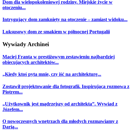
Dom dla wielopokoleniowej rodziny. Miejskie życie w
otoczeniu...
Intrygujący dom zamknięty na otoczenie – zamiast widoku...
Luksusowy dom ze smakiem w północnej Portugalii
Wywiady Archinei
Maciej Franta w prestiżowym zestawieniu najbardziej
obiecujących architektów...
„Kiedy ktoś pyta mnie, czy iść na architekturę...
Zostawił projektowanie dla fotografii. Inspirująca rozmowa z
Piotrem...
„Użytkownik jest mądrzejszy od architekta”. Wywiad z
Józefem...
O nowoczesnych wnętrzach dla młodych rozmawiamy z
Darią...