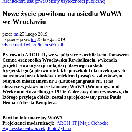
Architektura usługowa
Obiekty użyteczności publicznej
Nowe życie pawilonu na osiedlu WuWA
we Wrocławiu
przez
tm
25 lutego 2019
napisane przez
tm
25 lutego 2019
0
Facebook
Twitter
Pinterest
Email
Pracownia ARCH_IT, we współpracy z architektem Tomaszem
Cempą oraz spółką Wrocławska Rewitalizacja, wykonała
projekt rewaloryzacji i adaptacji dawnego zakładu
fryzjerskiego (a pierwotnie także poczekalni dla oczekujących
na tramwaj oraz kiosków z mlekiem i prasą) w zabytkowym
budynku mieszkalnym nr 1 (Laubenganghaus Nr. 1) na
obszarze wystawy mieszkaniowej WuWA (Wohnungs- und
Werkraum Ausstellung) z 1929r. Galeriowy dom czynszowy, do
którego przylega obiekt, został zaprojektowany przez Paula
Heima i Alberta Kemptera.
Pawilon informacyjny WuWA
Projektanci modernizacji:
ARCH_IT | Maja Cichocka,
Agnieszka Gałwiaczek, Piotr Zybura