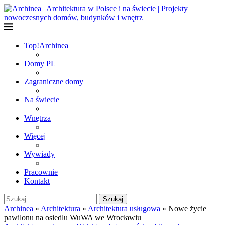
Top!
Archinea
Domy PL
Zagraniczne domy
Na świecie
Wnętrza
Więcej
Wywiady
Pracownie
Kontakt
Szukaj
Archinea
»
Architektura
»
Architektura usługowa
»
Nowe życie
pawilonu na osiedlu WuWA we Wrocławiu