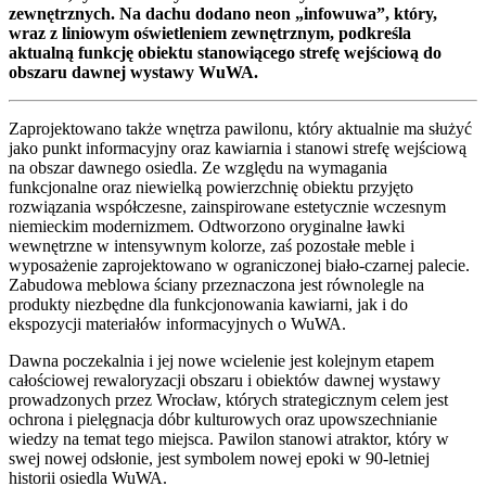
zewnętrznych. Na dachu dodano neon „infowuwa”, który,
wraz z liniowym oświetleniem zewnętrznym, podkreśla
aktualną funkcję obiektu stanowiącego strefę wejściową do
obszaru dawnej wystawy WuWA.
Zaprojektowano także wnętrza pawilonu, który aktualnie ma służyć
jako punkt informacyjny oraz kawiarnia i stanowi strefę wejściową
na obszar dawnego osiedla. Ze względu na wymagania
funkcjonalne oraz niewielką powierzchnię obiektu przyjęto
rozwiązania współczesne, zainspirowane estetycznie wczesnym
niemieckim modernizmem. Odtworzono oryginalne ławki
wewnętrzne w intensywnym kolorze, zaś pozostałe meble i
wyposażenie zaprojektowano w ograniczonej biało-czarnej palecie.
Zabudowa meblowa ściany przeznaczona jest równolegle na
produkty niezbędne dla funkcjonowania kawiarni, jak i do
ekspozycji materiałów informacyjnych o WuWA.
Dawna poczekalnia i jej nowe wcielenie jest kolejnym etapem
całościowej rewaloryzacji obszaru i obiektów dawnej wystawy
prowadzonych przez Wrocław, których strategicznym celem jest
ochrona i pielęgnacja dóbr kulturowych oraz upowszechnianie
wiedzy na temat tego miejsca. Pawilon stanowi atraktor, który w
swej nowej odsłonie, jest symbolem nowej epoki w 90-letniej
historii osiedla WuWA.