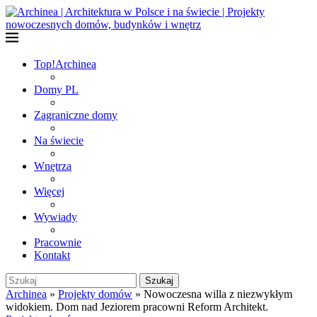
Top!
Archinea
Domy PL
Zagraniczne domy
Na świecie
Wnętrza
Więcej
Wywiady
Pracownie
Kontakt
Szukaj
Archinea
»
Projekty domów
»
Nowoczesna willa z niezwykłym
widokiem. Dom nad Jeziorem pracowni Reform Architekt.