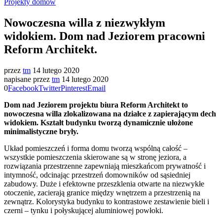
Projekty domów
Nowoczesna willa z niezwykłym
widokiem. Dom nad Jeziorem pracowni
Reform Architekt.
przez
tm
14 lutego 2020
napisane przez
tm
14 lutego 2020
0
Facebook
Twitter
Pinterest
Email
Dom nad Jeziorem projektu biura Reform Architekt to
nowoczesna willa zlokalizowana na działce z zapierającym dech
widokiem. Kształt budynku tworzą dynamicznie ułożone
minimalistyczne bryły.
Układ pomieszczeń i forma domu tworzą wspólną całość –
wszystkie pomieszczenia skierowane są w stronę jeziora, a
rozwiązania przestrzenne zapewniają mieszkańcom prywatność i
intymność, odcinając przestrzeń domowników od sąsiedniej
zabudowy. Duże i efektowne przeszklenia otwarte na niezwykłe
otoczenie, zacierają granice między wnętrzem a przestrzenią na
zewnątrz. Kolorystyka budynku to kontrastowe zestawienie bieli i
czerni – tynku i połyskującej aluminiowej powłoki.