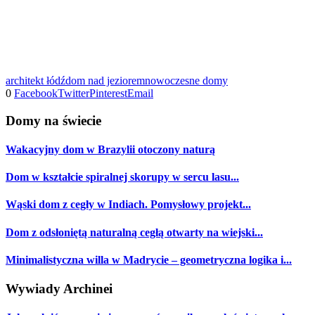
architekt łódź
dom nad jeziorem
nowoczesne domy
0
Facebook
Twitter
Pinterest
Email
Domy na świecie
Wakacyjny dom w Brazylii otoczony naturą
Dom w kształcie spiralnej skorupy w sercu lasu...
Wąski dom z cegły w Indiach. Pomysłowy projekt...
Dom z odsłoniętą naturalną cegłą otwarty na wiejski...
Minimalistyczna willa w Madrycie – geometryczna logika i...
Wywiady Archinei