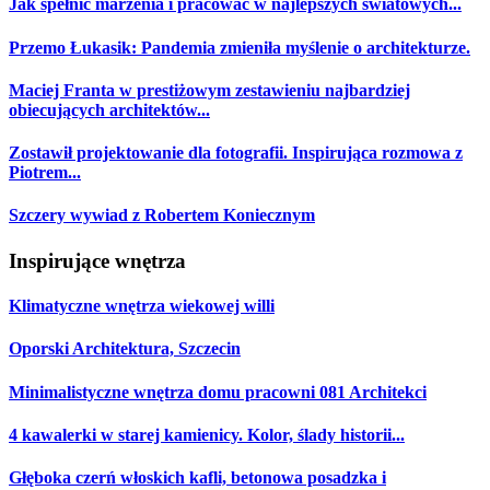
Jak spełnić marzenia i pracować w najlepszych światowych...
Przemo Łukasik: Pandemia zmieniła myślenie o architekturze.
Maciej Franta w prestiżowym zestawieniu najbardziej
obiecujących architektów...
Zostawił projektowanie dla fotografii. Inspirująca rozmowa z
Piotrem...
Szczery wywiad z Robertem Koniecznym
Inspirujące wnętrza
Klimatyczne wnętrza wiekowej willi
Oporski Architektura, Szczecin
Minimalistyczne wnętrza domu pracowni 081 Architekci
4 kawalerki w starej kamienicy. Kolor, ślady historii...
Głęboka czerń włoskich kafli, betonowa posadzka i