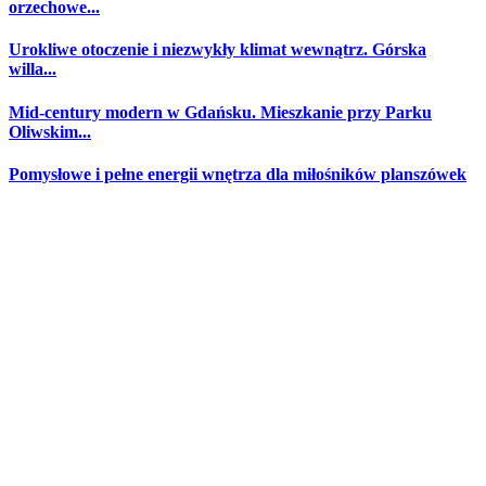
orzechowe...
Urokliwe otoczenie i niezwykły klimat wewnątrz. Górska
willa...
Mid-century modern w Gdańsku. Mieszkanie przy Parku
Oliwskim...
Pomysłowe i pełne energii wnętrza dla miłośników planszówek