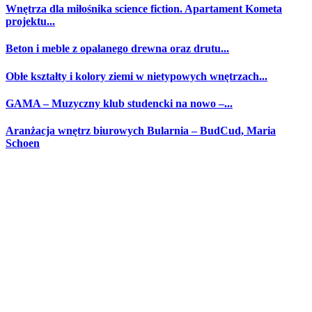
Wnętrza dla miłośnika science fiction. Apartament Kometa
projektu...
Beton i meble z opalanego drewna oraz drutu...
Obłe kształty i kolory ziemi w nietypowych wnętrzach...
GAMA – Muzyczny klub studencki na nowo –...
Aranżacja wnętrz biurowych Bularnia – BudCud, Maria
Schoen