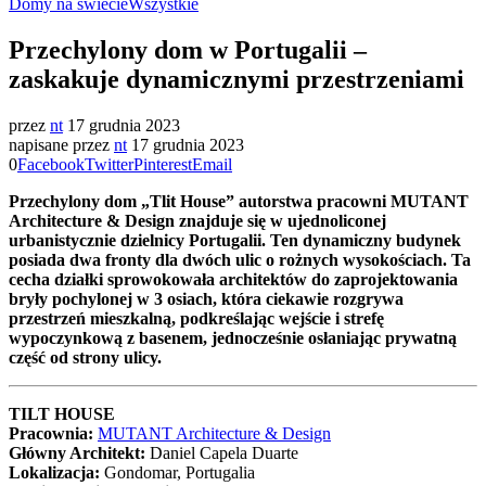
Domy na świecie
Wszystkie
Przechylony dom w Portugalii –
zaskakuje dynamicznymi przestrzeniami
przez
nt
17 grudnia 2023
napisane przez
nt
17 grudnia 2023
0
Facebook
Twitter
Pinterest
Email
Przechylony dom „Tlit House” autorstwa pracowni MUTANT
Architecture & Design znajduje się w ujednoliconej
urbanistycznie dzielnicy Portugalii. Ten dynamiczny budynek
posiada dwa fronty dla dwóch ulic o rożnych wysokościach. Ta
cecha działki sprowokowała architektów do zaprojektowania
bryły pochylonej w 3 osiach, która ciekawie rozgrywa
przestrzeń mieszkalną, podkreślając wejście i strefę
wypoczynkową z basenem, jednocześnie osłaniając prywatną
część od strony ulicy.
TILT HOUSE
Pracownia:
MUTANT Architecture & Design
Główny Architekt:
Daniel Capela Duarte
Lokalizacja:
Gondomar, Portugalia