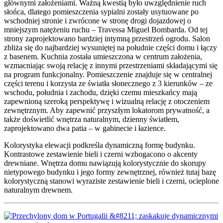
głównymi założeniami. Ważną kwestią było uwzględnienie ruch
słońca, dlatego pomieszczenia sypialni zostały usytuowane po
wschodniej stronie i zwrócone w stronę drogi dojazdowej o
mniejszym natężeniu ruchu – Travessa Miguel Bombarda. Od tej
strony zaprojektowano bardziej intymną przestrzeń ogrodu. Salon
zbliża się do najbardziej wysuniętej na południe części domu i łączy
z basenem. Kuchnia została umieszczona w centrum założenia,
wzmacniając swoją relację z innymi przestrzeniami składającymi się
na program funkcjonalny. Pomieszczenie znajduje się w centralnej
części terenu i korzysta ze światła słonecznego z 3 kierunków – ze
wschodu, południa i zachodu, dzięki czemu mieszkańcy mają
zapewnioną szeroką perspektywę i wizualną relację z otoczeniem
zewnętrznym. Aby zapewnić przyszłym lokatorom prywatność, a
także doświetlić wnętrza naturalnym, dzienny światłem,
zaprojektowano dwa patia – w gabinecie i łazience.
Kolorystyka elewacji podkreśla dynamiczną formę budynku.
Kontrastowe zestawienie bieli i czerni wzbogacono o akcenty
drewniane. Wnętrza domu nawiązują kolorystycznie do skorupy
nietypowego budynku i jego formy zewnętrznej, również tutaj bazę
kolorystyczną stanowi wyraziste zestawienie bieli i czerni, ocieplone
naturalnym drewnem.