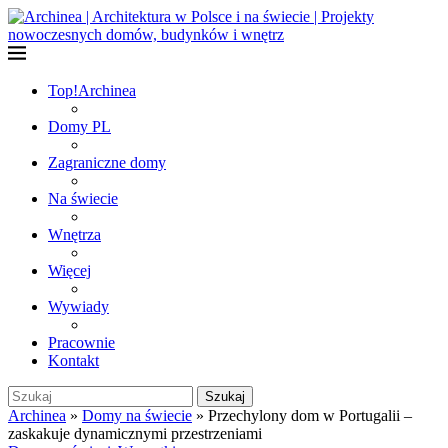
Top!
Archinea
Domy PL
Zagraniczne domy
Na świecie
Wnętrza
Więcej
Wywiady
Pracownie
Kontakt
Szukaj
Archinea
»
Domy na świecie
»
Przechylony dom w Portugalii –
zaskakuje dynamicznymi przestrzeniami