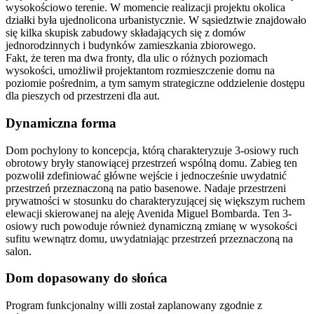
wysokościowo terenie. W momencie realizacji projektu okolica
działki była ujednolicona urbanistycznie. W sąsiedztwie znajdowało
się kilka skupisk zabudowy składających się z domów
jednorodzinnych i budynków zamieszkania zbiorowego.
Fakt, że teren ma dwa fronty, dla ulic o różnych poziomach
wysokości, umożliwił projektantom rozmieszczenie domu na
poziomie pośrednim, a tym samym strategiczne oddzielenie dostępu
dla pieszych od przestrzeni dla aut.
Dynamiczna forma
Dom pochylony to koncepcja, którą charakteryzuje 3-osiowy ruch
obrotowy bryły stanowiącej przestrzeń wspólną domu. Zabieg ten
pozwolił zdefiniować główne wejście i jednocześnie uwydatnić
przestrzeń przeznaczoną na patio basenowe. Nadaje przestrzeni
prywatności w stosunku do charakteryzującej się większym ruchem
elewacji skierowanej na aleję Avenida Miguel Bombarda. Ten 3-
osiowy ruch powoduje również dynamiczną zmianę w wysokości
sufitu wewnątrz domu, uwydatniając przestrzeń przeznaczoną na
salon.
Dom dopasowany do słońca
Program funkcjonalny willi został zaplanowany zgodnie z