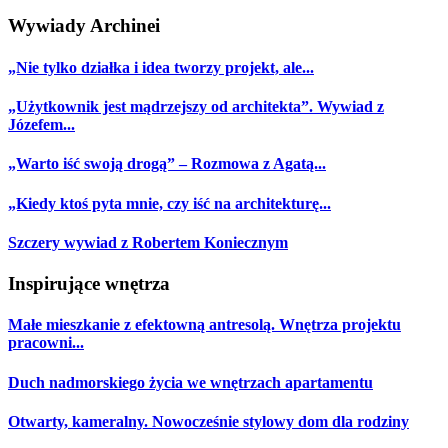
Wywiady Archinei
„Nie tylko działka i idea tworzy projekt, ale...
„Użytkownik jest mądrzejszy od architekta”. Wywiad z
Józefem...
„Warto iść swoją drogą” – Rozmowa z Agatą...
„Kiedy ktoś pyta mnie, czy iść na architekturę...
Szczery wywiad z Robertem Koniecznym
Inspirujące wnętrza
Małe mieszkanie z efektowną antresolą. Wnętrza projektu
pracowni...
Duch nadmorskiego życia we wnętrzach apartamentu
Otwarty, kameralny. Nowocześnie stylowy dom dla rodziny