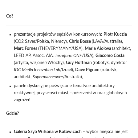
Co?
prezentacje projektów sędziów konkursowych:
Piotr Kuczia
(CO2 Saver/Polska, Niemcy),
Chris Bosse
(LAVA/Australia),
Marc Fornes
(THEVERYMANY/USA),
Maria Aiolova
(architekt,
LEED AP, Assoc. AIA,
Terreform ONE
/USA),
Giacomo Costa
(artysta, wizjoner/Włochy),
Guy Hoffman
(robotyk, dyrektor
IDC Media Innovation Lab
/Izrael),
Dave Pigram
(robotyk,
architekt,
Supermanoeuvre
/Australia),
panele dyskusyjne poświęcone tematyce architektury
reaktywnej, przyszłości miast, społeczeństw oraz globalnych
zagrożeń.
Gdzie?
Galeria Szyb Wilsona w Katowicach
– wybór miejsca nie jest