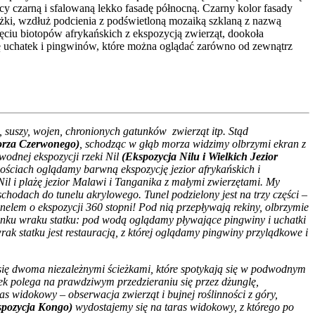
y czarną i sfalowaną lekko fasadę północną. Czarny kolor fasady
eżki, wzdłuż podcienia z podświetloną mozaiką szklaną z nazwą
ciu biotopów afrykańskich z ekspozycją zwierząt, dookoła
ę uchatek i pingwinów, które można oglądać zarówno od zewnątrz
, suszy, wojen, chronionych gatunków zwierząt itp. Stąd
orza Czerwonego)
, schodząc w głąb morza widzimy olbrzymi ekran z
odnej ekspozycji rzeki Nil
(Ekspozycja Nilu i Wielkich Jezior
ciach oglądamy barwną ekspozycję jezior afrykańskich i
il i plażę jezior Malawi i Tanganika z małymi zwierzętami. My
chodach do tunelu akrylowego. Tunel podzielony jest na trzy części –
nelem o ekspozycji 360 stopni! Pod nią przepływają rekiny, olbrzymie
runku wraku statku: pod wodą oglądamy pływające pingwiny i uchatki
wrak statku jest restauracją, z której oglądamy pingwiny przylądkowe i
ię dwoma niezależnymi ścieżkami, które spotykają się w podwodnym
żek polega na prawdziwym przedzieraniu się przez dżunglę,
 widokowy – obserwacja zwierząt i bujnej roślinności z góry,
spozycja Kongo)
wydostajemy się na taras widokowy, z którego po