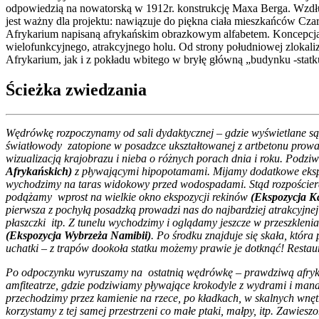
odpowiedzią na nowatorską w 1912r. konstrukcję Maxa Berga. Wzdłuż
jest ważny dla projektu: nawiązuje do piękna ciała mieszkańców Cza
Afrykarium napisaną afrykańskim obrazkowym alfabetem. Koncepcja b
wielofunkcyjnego, atrakcyjnego holu. Od strony południowej zloka
Afrykarium, jak i z pokładu wbitego w bryłę główną „budynku -statk
Ścieżka zwiedzania
Wędrówkę rozpoczynamy od sali dydaktycznej – gdzie wyświetlane są 
światłowody zatopione w posadzce ukształtowanej z artbetonu pro
wizualizacją krajobrazu i nieba o różnych porach dnia i roku. Pod
Afrykańskich)
z pływającymi hipopotamami. Mijamy dodatkowe ekspo
wychodzimy na taras widokowy przed wodospadami. Stąd rozpościera s
podążamy wprost na wielkie okno ekspozycji rekinów
(Ekspozycja K
pierwsza z pochyłą posadzką prowadzi nas do najbardziej atrakcyjnej
płaszczki itp. Z tunelu wychodzimy i oglądamy jeszcze w przeszkle
(Ekspozycja Wybrzeża Namibii)
. Po środku znajduje się skała, która
uchatki – z trapów dookoła statku możemy prawie je dotknąć! Restaura
Po odpoczynku wyruszamy na ostatnią wędrówkę – prawdziwą afryka
amfiteatrze, gdzie podziwiamy pływające krokodyle z wydrami i manat
przechodzimy przez kamienie na rzece, po kładkach, w skalnych wnęt
korzystamy z tej samej przestrzeni co małe ptaki, małpy, itp. Zawi