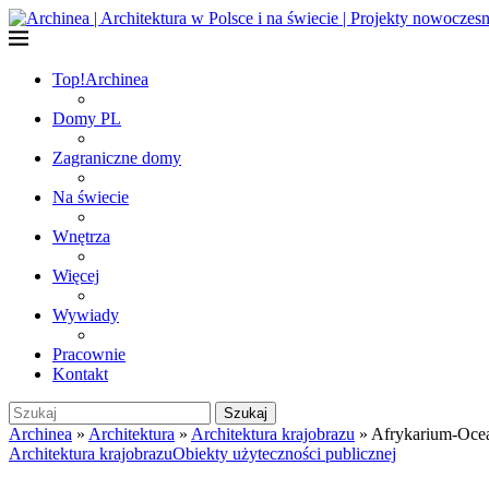
Top!
Archinea
Domy PL
Zagraniczne domy
Na świecie
Wnętrza
Więcej
Wywiady
Pracownie
Kontakt
Szukaj
Archinea
»
Architektura
»
Architektura krajobrazu
»
Afrykarium-Ocea
Architektura krajobrazu
Obiekty użyteczności publicznej