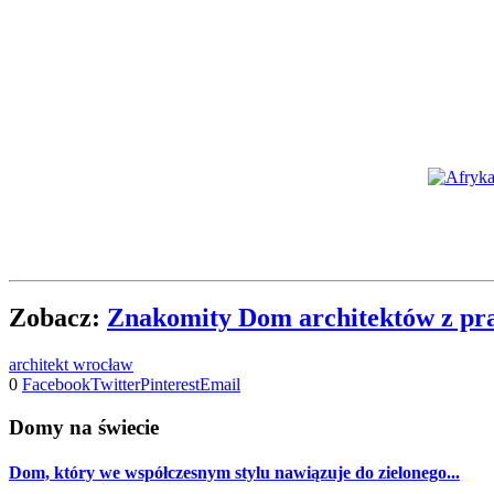
Zobacz:
Znakomity Dom architektów z pr
architekt wrocław
0
Facebook
Twitter
Pinterest
Email
Domy na świecie
Dom, który we współczesnym stylu nawiązuje do zielonego...