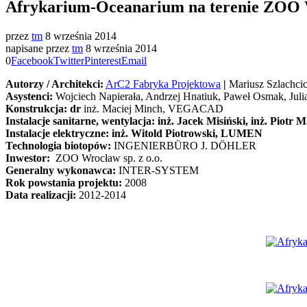
Afrykarium-Oceanarium na terenie ZOO 
przez
tm
8 września 2014
napisane przez
tm
8 września 2014
0
Facebook
Twitter
Pinterest
Email
Autorzy / Architekci:
ArC2 Fabryka Projektowa
|
Mariusz Szlachcic
Asystenci:
Wojciech Napierała, Andrzej Hnatiuk, Paweł Osmak, Jul
Konstrukcja:
dr
inż. Maciej Minch, VEGACAD
Instalacje sanitarne, wentylacja:
inż. Jacek Misiński, inż. Pio
Instalacje elektryczne:
inż. Witold Piotrowski, LUMEN
Technologia biotopów:
INGENIERBÜRO J. DÖHLER
Inwestor:
ZOO Wrocław sp. z o.o.
Generalny wykonawca:
INTER-SYSTEM
Rok powstania projektu:
2008
Data realizacji:
2012-2014