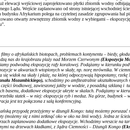
 elewacji wejściowej zaprojektowano płytki zbiornik wodny odbijając
rnego Lądu. Wejście zaplanowano od strony istniejącej wschodniej ści
udynku Afrykarium polega na czytelnej zasadzie zgrupowania hal pię
lizowano otwarty zewnętrzny zbiornik wodny z wybiegami – ekspozycj
u”.
filmy o afrykańskich biotopach, problemach kontynentu – biedy, głodu
wadzą nas do krajobrazu plaży nad Morzem Czerwonym
(Ekspozycja M
ziwiamy podwodną ekspozycję rafy koralowej. Podążamy w kierunku podw
zycje w akwariach wtopionych w skały, np. norę mrównika. W ciemnoś
ię widok na skały i plażę, na której odpoczywają hipopotamy, rzekę N
anału Mozambickiego),
schodzimy po amfiteatralnie ukształtowanych s
 części środkowej, zawieszonej jakby w wodzie, z posadzką szklaną i tu
niach basenu, dodatkowe ekspozycje ukryte w skalach. Podążamy w kie
 przebiła statek – w niej: ekspozycja ryb i meduz. Na górze, budynek – 
cja jest tez połączona z salą konferencyjną.
ńską przygodę przeżyjemy w dżungli Kongo: tutaj możemy poruszać s
y (możemy się z nimi zetknąć oko w oko na linii wody). Jedna ze ście
rzach zaplanowano dodatkowe ekspozycje. Wchodzimy wreszcie na taras
eszonymi na drzewach kładkami, z Jądra Ciemności – Dżungli Kongo
(Ek