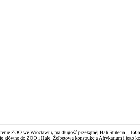
renie ZOO we Wrocławiu, ma długość przekątnej Hali Stulecia – 160m
ście główne do ZOO i Halę. Żelbetowa konstrukcja Afrykarium i jeg