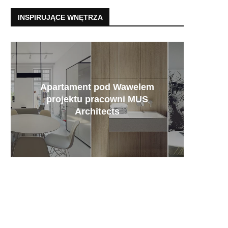
INSPIRUJĄCE WNĘTRZA
Apartament pod Wawelem
Aranża
Nowocz
Elega
Kolor
Klim
Wnę
projektu pracowni MUS
w
Pomysł
metro
dr
Architects