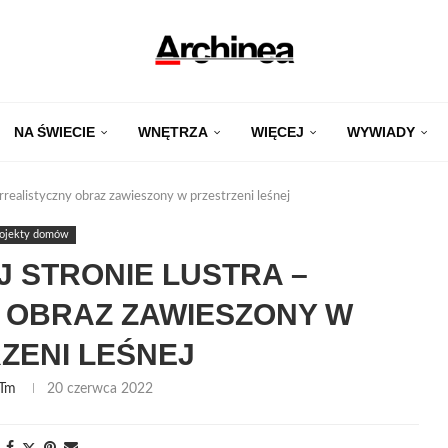
NA ŚWIECIE
WNĘTRZA
WIĘCEJ
WYWIADY
urrealistyczny obraz zawieszony w przestrzeni leśnej
rojekty domów
J STRONIE LUSTRA –
 OBRAZ ZAWIESZONY W
ZENI LEŚNEJ
Tm
20 czerwca 2022