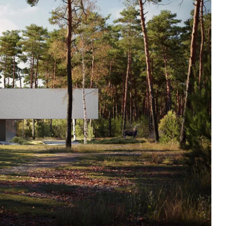
Oryginalne wnętrza pełne
wyrazistych akcentów