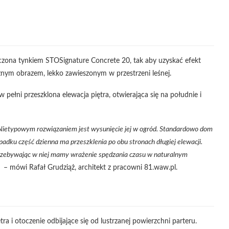
ończona tynkiem STOSignature Concrete 20, tak aby uzyskać efekt
cznym obrazem, lekko zawieszonym w przestrzeni leśnej.
pełni przeszklona elewacja piętra, otwierająca się na południe i
. Nietypowym rozwiązaniem jest wysunięcie jej w ogród. Standardowo dom
padku część dzienna ma przeszklenia po obu stronach długiej elewacji.
Przebywając w niej mamy wrażenie spędzania czasu w naturalnym
i
– mówi Rafał Grudziąż, architekt z pracowni 81.waw.pl.
ra i otoczenie odbijające się od lustrzanej powierzchni parteru.