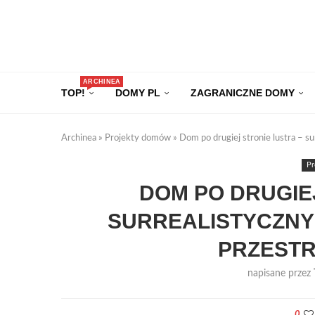
ARCHINEA
TOP!
DOMY PL
ZAGRANICZNE DOMY
Archinea
»
Projekty domów
»
Dom po drugiej stronie lustra – s
P
DOM PO DRUGIE
SURREALISTYCZNY
PRZESTR
napisane przez
0