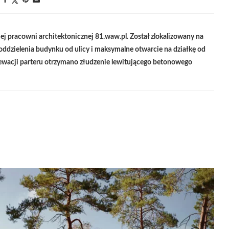
Nietypowy dom w tropikalnym
klimacie Indii
iej pracowni architektonicznej 81.waw.pl. Został zlokalizowany na
oddzielenia budynku od ulicy i maksymalne otwarcie na działkę od
lewacji parteru otrzymano złudzenie lewitującego betonowego
Zostawił projektowanie dla
fotografii. Inspirująca rozmowa z
Piotrem...