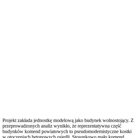
Projekt zakłada jednostkę modelową jako budynek wolnostojący. Z
przeprowadzonych analiz wynikło, że reprezentatywna część
budynków komend powiatowych to pseudomodernistyczne kostki
w otoczeniach betonowych osiedli. Stosunkowo mało komend