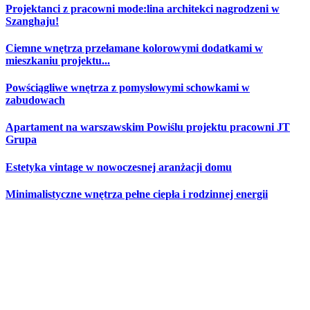
Projektanci z pracowni mode:lina architekci nagrodzeni w
Szanghaju!
Ciemne wnętrza przełamane kolorowymi dodatkami w
mieszkaniu projektu...
Powściągliwe wnętrza z pomysłowymi schowkami w
zabudowach
Apartament na warszawskim Powiślu projektu pracowni JT
Grupa
Estetyka vintage w nowoczesnej aranżacji domu
Minimalistyczne wnętrza pełne ciepła i rodzinnej energii