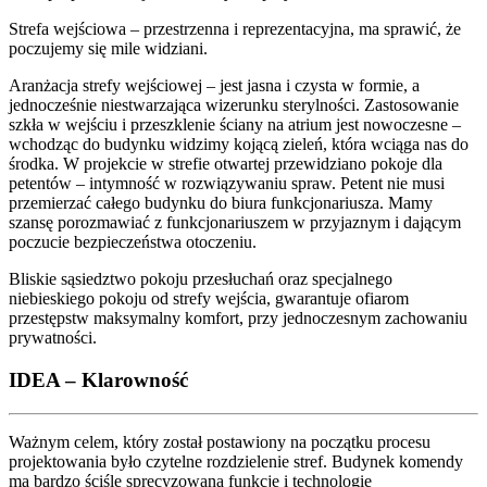
Strefa wejściowa – przestrzenna i reprezentacyjna, ma sprawić, że
poczujemy się mile widziani.
Aranżacja strefy wejściowej – jest jasna i czysta w formie, a
jednocześnie niestwarzająca wizerunku sterylności. Zastosowanie
szkła w wejściu i przeszklenie ściany na atrium jest nowoczesne –
wchodząc do budynku widzimy kojącą zieleń, która wciąga nas do
środka. W projekcie w strefie otwartej przewidziano pokoje dla
petentów – intymność w rozwiązywaniu spraw. Petent nie musi
przemierzać całego budynku do biura funkcjonariusza. Mamy
szansę porozmawiać z funkcjonariuszem w przyjaznym i dającym
poczucie bezpieczeństwa otoczeniu.
Bliskie sąsiedztwo pokoju przesłuchań oraz specjalnego
niebieskiego pokoju od strefy wejścia, gwarantuje ofiarom
przestępstw maksymalny komfort, przy jednoczesnym zachowaniu
prywatności.
IDEA – Klarowność
Ważnym celem, który został postawiony na początku procesu
projektowania było czytelne rozdzielenie stref. Budynek komendy
ma bardzo ściśle sprecyzowaną funkcję i technologię