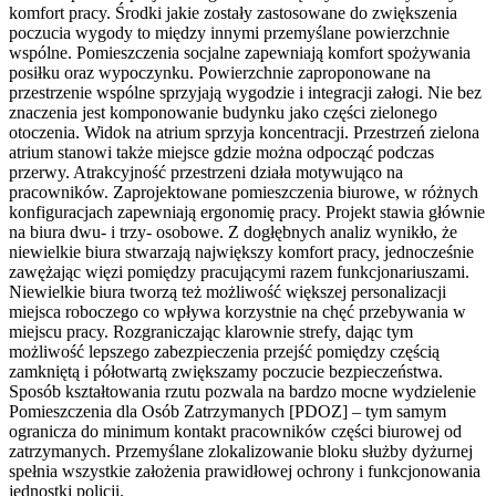
komfort pracy. Środki jakie zostały zastosowane do zwiększenia
poczucia wygody to między innymi przemyślane powierzchnie
wspólne. Pomieszczenia socjalne zapewniają komfort spożywania
posiłku oraz wypoczynku. Powierzchnie zaproponowane na
przestrzenie wspólne sprzyjają wygodzie i integracji załogi. Nie bez
znaczenia jest komponowanie budynku jako części zielonego
otoczenia. Widok na atrium sprzyja koncentracji. Przestrzeń zielona
atrium stanowi także miejsce gdzie można odpocząć podczas
przerwy. Atrakcyjność przestrzeni działa motywująco na
pracowników. Zaprojektowane pomieszczenia biurowe, w różnych
konfiguracjach zapewniają ergonomię pracy. Projekt stawia głównie
na biura dwu- i trzy- osobowe. Z dogłębnych analiz wynikło, że
niewielkie biura stwarzają największy komfort pracy, jednocześnie
zawężając więzi pomiędzy pracującymi razem funkcjonariuszami.
Niewielkie biura tworzą też możliwość większej personalizacji
miejsca roboczego co wpływa korzystnie na chęć przebywania w
miejscu pracy. Rozgraniczając klarownie strefy, dając tym
możliwość lepszego zabezpieczenia przejść pomiędzy częścią
zamkniętą i półotwartą zwiększamy poczucie bezpieczeństwa.
Sposób kształtowania rzutu pozwala na bardzo mocne wydzielenie
Pomieszczenia dla Osób Zatrzymanych [PDOZ] – tym samym
ogranicza do minimum kontakt pracowników części biurowej od
zatrzymanych. Przemyślane zlokalizowanie bloku służby dyżurnej
spełnia wszystkie założenia prawidłowej ochrony i funkcjonowania
jednostki policji.