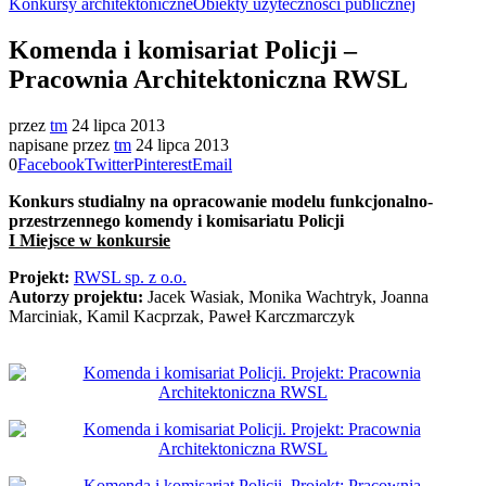
Konkursy architektoniczne
Obiekty użyteczności publicznej
Komenda i komisariat Policji –
Pracownia Architektoniczna RWSL
przez
tm
24 lipca 2013
napisane przez
tm
24 lipca 2013
0
Facebook
Twitter
Pinterest
Email
Konkurs studialny na opracowanie modelu funkcjonalno-
przestrzennego komendy i komisariatu Policji
I Miejsce w konkursie
Projekt:
RWSL sp. z o.o.
Autorzy projektu:
Jacek Wasiak, Monika Wachtryk, Joanna
Marciniak, Kamil Kacprzak, Paweł Karczmarczyk