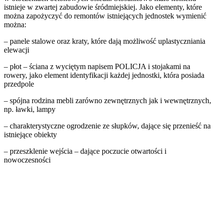
istnieje w zwartej zabudowie śródmiejskiej. Jako elementy, które
można zapożyczyć do remontów istniejących jednostek wymienić
można:
– panele stalowe oraz kraty, które dają możliwość uplastyczniania
elewacji
– płot – ściana z wyciętym napisem POLICJA i stojakami na
rowery, jako element identyfikacji każdej jednostki, która posiada
przedpole
– spójna rodzina mebli zarówno zewnętrznych jak i wewnętrznych,
np. ławki, lampy
– charakterystyczne ogrodzenie ze słupków, dające się przenieść na
istniejące obiekty
– przeszklenie wejścia – dające poczucie otwartości i
nowoczesności