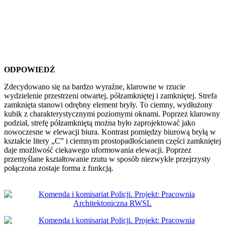
ODPOWIEDŹ
Zdecydowano się na bardzo wyraźne, klarowne w rzucie
wydzielenie przestrzeni otwartej, półzamkniętej i zamkniętej. Strefa
zamknięta stanowi odrębny element bryły. To ciemny, wydłużony
kubik z charakterystycznymi poziomymi oknami. Poprzez klarowny
podział, strefę półzamkniętą można było zaprojektować jako
nowoczesne w elewacji biura. Kontrast pomiędzy biurową bryłą w
kształcie litery „C” i ciemnym prostopadłościanem części zamkniętej
daje możliwość ciekawego uformowania elewacji. Poprzez
przemyślane kształtowanie rzutu w sposób niezwykle przejrzysty
połączona zostaje forma z funkcją.