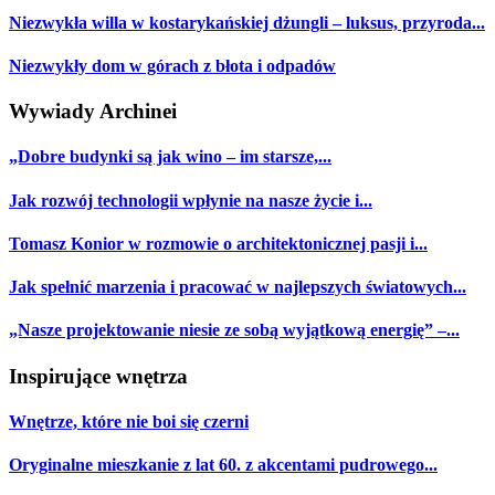
Niezwykła willa w kostarykańskiej dżungli – luksus, przyroda...
Niezwykły dom w górach z błota i odpadów
Wywiady Archinei
„Dobre budynki są jak wino – im starsze,...
Jak rozwój technologii wpłynie na nasze życie i...
Tomasz Konior w rozmowie o architektonicznej pasji i...
Jak spełnić marzenia i pracować w najlepszych światowych...
„Nasze projektowanie niesie ze sobą wyjątkową energię” –...
Inspirujące wnętrza
Wnętrze, które nie boi się czerni
Oryginalne mieszkanie z lat 60. z akcentami pudrowego...