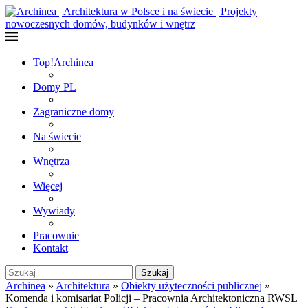
Top!
Archinea
Domy PL
Zagraniczne domy
Na świecie
Wnętrza
Więcej
Wywiady
Pracownie
Kontakt
Szukaj
Archinea
»
Architektura
»
Obiekty użyteczności publicznej
»
Komenda i komisariat Policji – Pracownia Architektoniczna RWSL