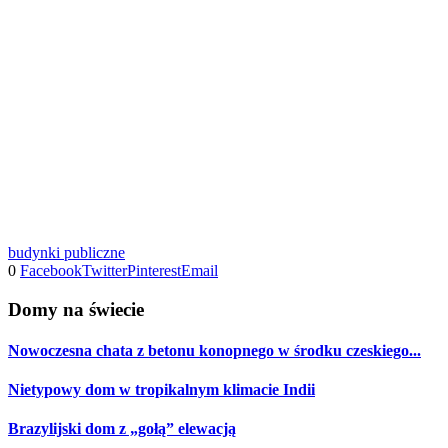
budynki publiczne
0
Facebook
Twitter
Pinterest
Email
Domy na świecie
Nowoczesna chata z betonu konopnego w środku czeskiego...
Nietypowy dom w tropikalnym klimacie Indii
Brazylijski dom z „gołą” elewacją