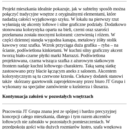
Projekt mieszkania idealnie pokazuje, jak w subtelny sposób można
połączyć tradycyjne wnętrze z oryginalnymi elementami, które
nadadzą całości wyjątkowego szyku. W lokalu na pierwszy rzut
wyłaniają się akcenty loftowe i silne graficzne podziały. Dodatkowo
stonowana kolorystyka oparta na bieli, czerni oraz szarości
przełamana została mocnymi kolorami: czerwienią i różem. W
części dziennej stanęła wygodna kanapa, metalowy żółty stolik
kawowy oraz szafka. Wzrok przyciąga duża grafika – ryba – na
ścianie, podświetlona kinkietami. W kuchni silny graficzny akcent
tworzą biało-czarne płytki marki Marrazzi. Podświetlona
projektowana, czarna wisząca szafka z ażurowym siatkowym
frontem nadaje kuchni loftowego charakteru. Taką samą siatkę
zastosowano przy blacie łączącym aneks z salonem. Akcentem
kolorystycznym są tu czerwone krzesła. Ciekawy dodatek stanowi
także skórzany gazetownik zaprojektowany przez biuro JT Grupa i
wykonany na specjalne zamówienie u kuśnierza i ślusarza.
Kontynuacja założeń w pozostałych wnętrzach
Pracownia JT Grupa znana jest ze spójnej i bardzo precyzyjnej
koncepcji całego mieszkania, dlatego i tym razem akcentów
loftowych nie zabrakło w pozostałych pomieszczeniach. W
przedpokoju gości wita dużych rozmiarów lustro, szafa wnękowa