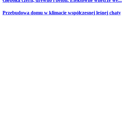
Głęboka czerń, drewno i beton. Efektowne wnętrze we...
Przebudowa domu w klimacie współczesnej leśnej chaty