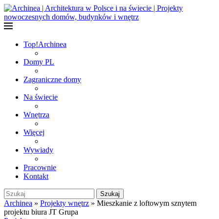
Top!
Archinea
Domy PL
Zagraniczne domy
Na świecie
Wnętrza
Więcej
Wywiady
Pracownie
Kontakt
Szukaj
Archinea
»
Projekty wnętrz
»
Mieszkanie z loftowym sznytem
projektu biura JT Grupa