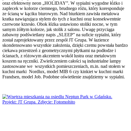
oraz efektowny neon „HOLIDAY”. W sypialni wygodne łóżko i
zaplecek w kolorze ciemnego, brudnego różu, który koresponduje
ze ścianą w kąciku biurowym. Nad biurkiem zawisła metalowa
kratka nawiązująca stylem do tych z kuchni oraz konsekwentnie
czerwone krzesło. Obok łóżka ustawiono stoliki nocne, w tym
samym żółtym kolorze, jak stolik z salonu. Uwagę przyciąga
zabawny podświetlany napis „SLEEP” na suficie sypialni, który
został zaprojektowany przez zespół JT Grupa. W łazience
skondensowano wszystkie założenia, dzięki czemu powstała bardzo
ciekawa przestrzeń z geometrycznymi płytkami na podłodze i
ścianach, z różowym akcentem wokół lustra oraz metalowym
koszem na ręczniki. Zwieńczeniem całości są industrialne lampy
zastosowane we wszystkich pomieszczeniach, m.in. nad stołem w
kuchni marki Nordlux, model MIB 6 czy kinkiet w kuchni marki
Frandsen, model Job. Podobne oświetlenie znajdziemy w sypialni.