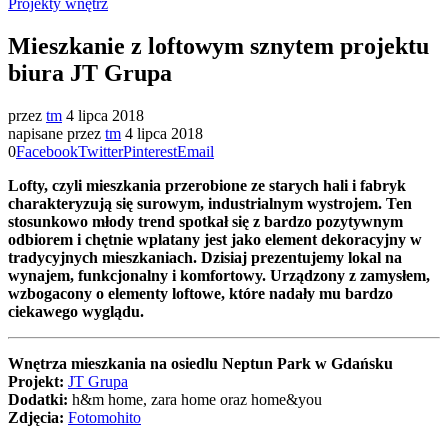
Projekty wnętrz
Mieszkanie z loftowym sznytem projektu
biura JT Grupa
przez
tm
4 lipca 2018
napisane przez
tm
4 lipca 2018
0
Facebook
Twitter
Pinterest
Email
Lofty, czyli mieszkania przerobione ze starych hali i fabryk
charakteryzują się surowym, industrialnym wystrojem. Ten
stosunkowo młody trend spotkał się z bardzo pozytywnym
odbiorem i chętnie wplatany jest jako element dekoracyjny w
tradycyjnych mieszkaniach. Dzisiaj prezentujemy lokal na
wynajem, funkcjonalny i komfortowy. Urządzony z zamysłem,
wzbogacony o elementy loftowe, które nadały mu bardzo
ciekawego wyglądu.
Wnętrza mieszkania na osiedlu Neptun Park w Gdańsku
Projekt:
JT Grupa
Dodatki:
h&m home, zara home oraz home&you
Zdjęcia:
Fotomohito