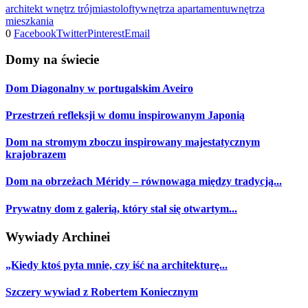
architekt wnętrz trójmiasto
lofty
wnętrza apartamentu
wnętrza
mieszkania
0
Facebook
Twitter
Pinterest
Email
Domy na świecie
Dom Diagonalny w portugalskim Aveiro
Przestrzeń refleksji w domu inspirowanym Japonią
Dom na stromym zboczu inspirowany majestatycznym
krajobrazem
Dom na obrzeżach Méridy – równowaga między tradycją...
Prywatny dom z galerią, który stał się otwartym...
Wywiady Archinei
„Kiedy ktoś pyta mnie, czy iść na architekturę...
Szczery wywiad z Robertem Koniecznym