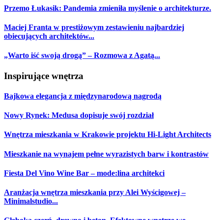
Przemo Łukasik: Pandemia zmieniła myślenie o architekturze.
Maciej Franta w prestiżowym zestawieniu najbardziej
obiecujących architektów...
„Warto iść swoją drogą” – Rozmowa z Agatą...
Inspirujące wnętrza
Bajkowa elegancja z międzynarodową nagrodą
Nowy Rynek: Medusa dopisuje swój rozdział
Wnętrza mieszkania w Krakowie projektu Hi-Light Architects
Mieszkanie na wynajem pełne wyrazistych barw i kontrastów
Fiesta Del Vino Wine Bar – mode:lina architekci
Aranżacja wnętrza mieszkania przy Alei Wyścigowej –
Minimalstudio...