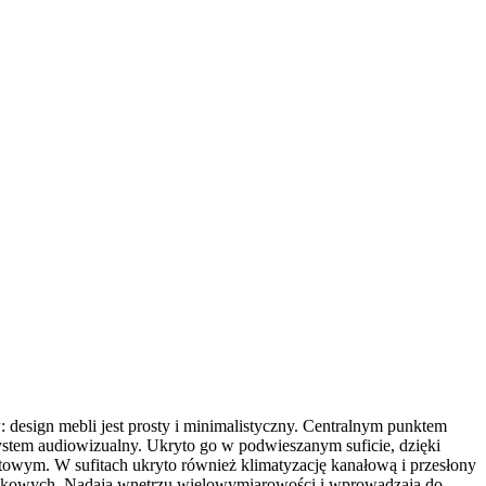
design mebli jest prosty i minimalistyczny. Centralnym punktem
system audiowizualny. Ukryto go w podwieszanym suficie, dzięki
towym. W sufitach ukryto również klimatyzację kanałową i przesłony
tynkowych. Nadają wnętrzu wielowymiarowości i wprowadzają do