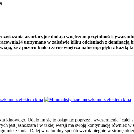
a
związania aranżacyjne dodają wnętrzom przytulności, gwarantuj
cownia14 utrzymano w zaledwie kilku odcieniach z dominacją biel
wiają, że z pozoru biało-czarne wnętrza nabierają głębi z każdą k
tu kinowego. Udało im się to osiągnąć poprzez „wyczernienie” całej 
ych jest jasnoszara i w takiej wersji ma swoją kontynuację również w 
gu mieszkania. Dalej w naturalny sposób wzrok biegnie w stronę okien