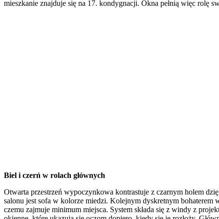
mieszkanie znajduje się na 17. kondygnacji. Okna pełnią więc rolę 
Biel i czerń w rolach głównych
Otwarta przestrzeń wypoczynkowa kontrastuje z czarnym holem dzięki
salonu jest sofa w kolorze miedzi. Kolejnym dyskretnym bohaterem w
czemu zajmuje minimum miejsca. System składa się z windy z projek
okienne, które ukazują się oczom dopiero, kiedy się je rozłoży. 