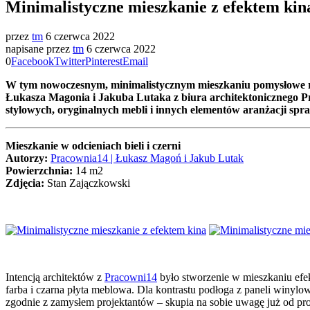
Minimalistyczne mieszkanie z efektem kin
przez
tm
6 czerwca 2022
napisane przez
tm
6 czerwca 2022
0
Facebook
Twitter
Pinterest
Email
W tym nowoczesnym, minimalistycznym mieszkaniu pomysłowe ro
Łukasza Magonia i Jakuba Lutaka z biura architektonicznego Pra
stylowych, oryginalnych mebli i innych elementów aranżacji spra
Mieszkanie w odcieniach bieli i czerni
Autorzy:
Pracownia14 | Łukasz Magoń i Jakub Lutak
Powierzchnia:
14 m2
Zdjęcia:
Stan Zajączkowski
Intencją architektów z
Pracowni14
było stworzenie w mieszkaniu efek
farba i czarna płyta meblowa. Dla kontrastu podłoga z paneli winylow
zgodnie z zamysłem projektantów – skupia na sobie uwagę już od pro