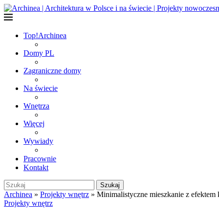
Top!
Archinea
Domy PL
Zagraniczne domy
Na świecie
Wnętrza
Więcej
Wywiady
Pracownie
Kontakt
Szukaj
Archinea
»
Projekty wnętrz
»
Minimalistyczne mieszkanie z efektem 
Projekty wnętrz