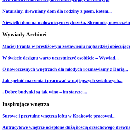
Naturalny, drewniany dom dla rodziny z psem, kotem...
Niewielki dom na malowniczym wybrzeżu. Skromnie, nowocześnie
Wywiady Archinei
Maciej Franta w prestiżowym zestawieniu najbardziej obiecujący
W świecie designu warto uczestniczyć osobiście – Wywiad...
O nowoczesnych wnętrzach dla młodych rozmawiamy z Darią...
Jak spełnić marzenia i pracować w najlepszych światowych...
„Dobre budynki są jak wino – im starsze,...
Inspirujące wnętrza
Surowe i przytulne wnętrza loftu w Krakowie pracowni...
Antracytowe wnętrze ocieplone dużą ilością orzechowego drewn