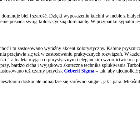
j dominuje biel i szarość. Dzięki wyposażeniu kuchni w meble z białyc
enie posiada swoją kolorystyczną dominantę. W przypadku sypialni jes
choć i tu zastosowano wyraźny akcent kolorystyczny. Kabinę prysznico
enia przejawia się też w zastosowaniu praktycznych rozwiązań. W łazi
ści. Ta toaleta myjąca o purystycznym i eleganckim wzornictwie ma p
lSpray, bardzo cicha i wyjątkowo skuteczna technika spłukiwania Turb
astosowano też czarny przycisk
Geberit Sigma
– tak, aby ujednolici
kaniu doskonale odnajdzie się zarówno singiel, jak i para. Miłośnikó