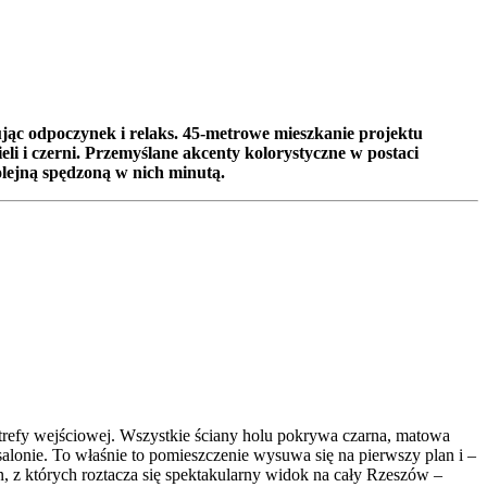
ąc odpoczynek i relaks. 45-metrowe mieszkanie projektu
i i czerni. Przemyślane akcenty kolorystyczne w postaci
olejną spędzoną w nich minutą.
strefy wejściowej. Wszystkie ściany holu pokrywa czarna, matowa
salonie. To właśnie to pomieszczenie wysuwa się na pierwszy plan i –
, z których roztacza się spektakularny widok na cały Rzeszów –