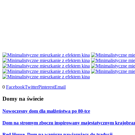
0
Facebook
Twitter
Pinterest
Email
Domy na świecie
Nowoczesny dom dla małżeństwa po 80-tce
Dom na stromym zboczu inspirowany majestatycznym krajobra
Red House. Dom na wzgórzu nawiązujący do tradycji.