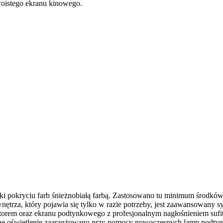
swoistego ekranu kinowego.
 pokryciu farb śnieżnobiałą farbą. Zastosowano tu minimum środków: 
nętrza, który pojawia się tylko w razie potrzeby, jest zaawansowany 
torem oraz ekranu podtynkowego z profesjonalnym nagłośnieniem sufi
Główne oświetlenie zaaranżowano przy pomocy nowoczesnych lamp pod