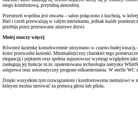
niego komfortową, przytulną atmosferę.
Przestrzeń wspólna jest otwarta – salon połączono z kuchnią, w które
Biel i czerń przeważają w całym mieszkaniu, jednak każde pomieszcz
przebija przez przesuwane ażurowe drzwi.
Mniej znaczy więcej
Również łazienkę konsekwentnie utrzymano w czarno-białej tonacji, 
kolor przewodni łazienki. Minimalistyczny charakter tego pomieszcz
elegancją i pięknem oraz spełnia najsurowsze wymogi względem jako
zasługują jej funkcje m.in. opatentowana technologia natrysku Whir
ustępowa oraz automatyczny program odkamieniania. W strefie WC z
Dzięki wszystkim tym rozwiązaniom i komfortowemu metrażowi w miesz
którymi można sterować za pomocą głosu lub pilota.