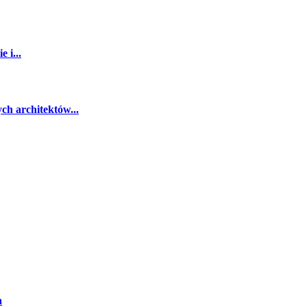
 i...
ch architektów...
a