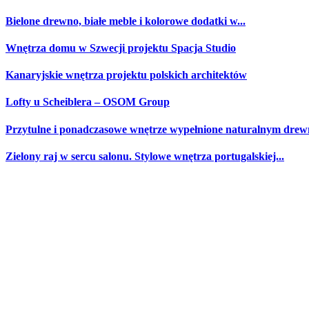
Bielone drewno, białe meble i kolorowe dodatki w...
Wnętrza domu w Szwecji projektu Spacja Studio
Kanaryjskie wnętrza projektu polskich architektów
Lofty u Scheiblera – OSOM Group
Przytulne i ponadczasowe wnętrze wypełnione naturalnym drewn
Zielony raj w sercu salonu. Stylowe wnętrza portugalskiej...