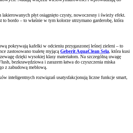
h lakierowanych płyt osiągnięto czysty, nowoczesny i świeży efekt.
t to bordo – to właśnie w tym kolorze utrzymano garderobę, która
wą pokrywają kafelki w odcieniu przygaszonej leśnej zieleni – to
ence zastosowano toaletę myjącą
Geberit AquaClean Sela
, która kusi
rzewagę dzięki wysokiej klasy materiałom. Na szczególną uwagę
oFlush, bezkrawędziowa i zarazem łatwa do czyszczenia miska
ć go z zabudową meblową.
w inteligentnych rozwiązań usatysfakcjonują liczne funkcje smart,