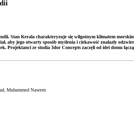
dii
ndii. Stan Kerala charakteryzuje się wilgotnym klimatem morski
ał, aby jego otwarty sposób myślenia i ciekawość znalazły odzwie
k. Projektanci ze studia 3dor Concepts zaczęli od idei domu łącz
yad, Muhammed Naseem