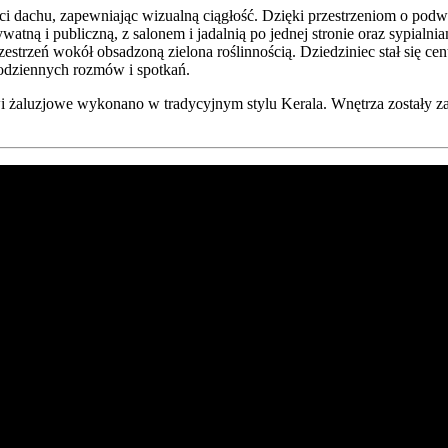
 dachu, zapewniając wizualną ciągłość. Dzięki przestrzeniom o podwó
watną i publiczną, z salonem i jadalnią po jednej stronie oraz sypial
strzeń wokół obsadzoną zielona roślinnością. Dziedziniec stał się ce
codziennych rozmów i spotkań.
i żaluzjowe wykonano w tradycyjnym stylu Kerala. Wnętrza zostały 