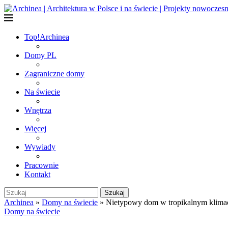
Top!
Archinea
Domy PL
Zagraniczne domy
Na świecie
Wnętrza
Więcej
Wywiady
Pracownie
Kontakt
Szukaj
Archinea
»
Domy na świecie
»
Nietypowy dom w tropikalnym klimac
Domy na świecie