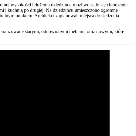
jnej wysokości i dużemu dziedzińcu możliwe stało się chłodzenie
niami i kuchnią po drugiej. Na dziedzińcu umieszczono ogromne
ntralnym punktem. Architekci zaplanowali miejsca do siedzenia
zaaranżowane starymi, odnowionymi meblami oraz nowymi, które