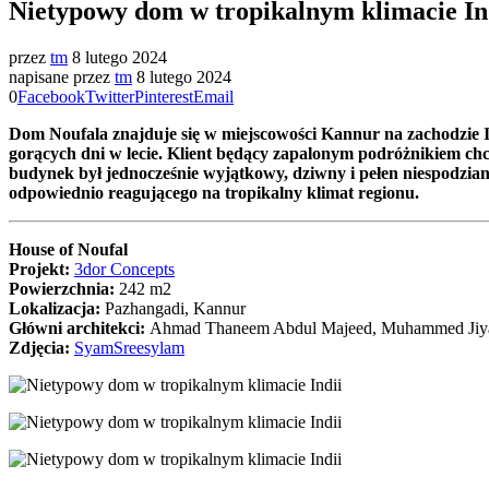
Nietypowy dom w tropikalnym klimacie In
przez
tm
8 lutego 2024
napisane przez
tm
8 lutego 2024
0
Facebook
Twitter
Pinterest
Email
Dom Noufala znajduje się w miejscowości Kannur na zachodzie I
gorących dni w lecie. Klient będący zapalonym podróżnikiem chci
budynek był jednocześnie wyjątkowy, dziwny i pełen niespodziane
odpowiednio reagującego na tropikalny klimat regionu.
House of Noufal
Projekt:
3dor Concepts
Powierzchnia:
242 m2
Lokalizacja:
Pazhangadi, Kannur
Główni architekci:
Ahmad Thaneem Abdul Majeed, Muhammed Ji
Zdjęcia:
SyamSreesylam