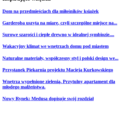
Dom na przedmieściach dla miłośników książek
Garderoba uszyta na miarę, czyli szczególne miejsce na...
Surowe szarości i ciepłe drewno w idealnej symbiozie....
Wakacyjny klimat we wnętrzach domu pod miastem
Naturalne materiały, współczesny styl i polski design we...
Przystanek Piekarnia projektu Macieja Kurkowskiego
Wnętrza wypełnione zielenią. Przytulny apartament dla
młodego małżeństwa.
Nowy Rynek: Medusa dopisuje swój rozdział