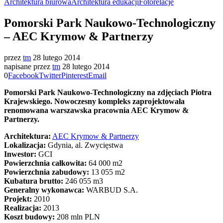
Architektura biurowa
Architektura edukacji
Fotorelacje
Pomorski Park Naukowo-Technologiczny
– AEC Krymow & Partnerzy
przez
tm
28 lutego 2014
napisane przez
tm
28 lutego 2014
0
Facebook
Twitter
Pinterest
Email
Pomorski Park Naukowo-Technologiczny na zdjęciach Piotra
Krajewskiego. Nowoczesny kompleks zaprojektowała
renomowana warszawska pracownia AEC Krymow &
Partnerzy.
Architektura:
AEC Krymow & Partnerzy
Lokalizacja:
Gdynia, al. Zwycięstwa
Inwestor:
GCI
Powierzchnia całkowita:
64 000 m2
Powierzchnia zabudowy:
13 055 m2
Kubatura brutto:
246 055 m3
Generalny wykonawca:
WARBUD S.A.
Projekt:
2010
Realizacja:
2013
Koszt budowy:
208 mln PLN