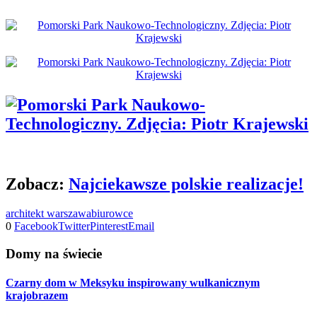
Zobacz:
Najciekawsze polskie realizacje!
architekt warszawa
biurowce
0
Facebook
Twitter
Pinterest
Email
Domy na świecie
Czarny dom w Meksyku inspirowany wulkanicznym
krajobrazem