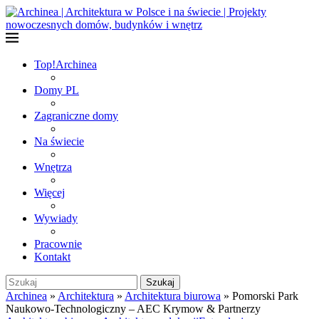
Top!
Archinea
Domy PL
Zagraniczne domy
Na świecie
Wnętrza
Więcej
Wywiady
Pracownie
Kontakt
Szukaj
Archinea
»
Architektura
»
Architektura biurowa
»
Pomorski Park
Naukowo-Technologiczny – AEC Krymow & Partnerzy