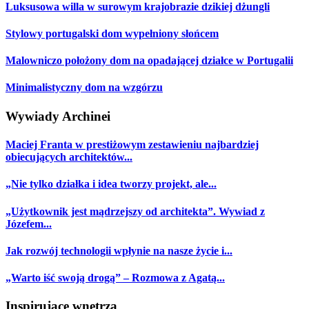
Luksusowa willa w surowym krajobrazie dzikiej dżungli
Stylowy portugalski dom wypełniony słońcem
Malowniczo położony dom na opadającej działce w Portugalii
Minimalistyczny dom na wzgórzu
Wywiady Archinei
Maciej Franta w prestiżowym zestawieniu najbardziej
obiecujących architektów...
„Nie tylko działka i idea tworzy projekt, ale...
„Użytkownik jest mądrzejszy od architekta”. Wywiad z
Józefem...
Jak rozwój technologii wpłynie na nasze życie i...
„Warto iść swoją drogą” – Rozmowa z Agatą...
Inspirujące wnętrza