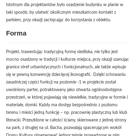
Istotnym dla projektantów było osadzenie budynku w planie w
taki sposób, by ułatwić okolicznym mieszkańcom kontakt z
parkiem, przy okazji zachęcając do korzystania z obiektu.
Forma
Projekt, trawestując tradycyjną formę siedliska, nie tylko jest
mocno osadzony w tradycji i kulturze miejsca, przy okazji szanując
granice stref urbanistycznych i funkcjonalnych, ale także wpisuje
się w pewną konwencję dziecięcej ikonografii. Dzięki schowaniu
zasadniczej części funkcji na poziomie -1 w projekcie został
uwolniony parter, potraktowany jako otwarta ogólnodostępna
przestrzeń, w której pojawiają się niewielkie, tradycyjne w formie i
materiale, domki. Każdy ma dostęp bezpośrednio z poziomu
terenu i mieści jedną funkcję – np. pracownię plastyczną lub klub
literacki. Przeszklone w całości ściany, skierowane z jednej strony
na park, z drugiej na ul. Bacha, pozwalają spacerującym wokół
Domu Kultury obserwować jednocześnie prowadzone w nim