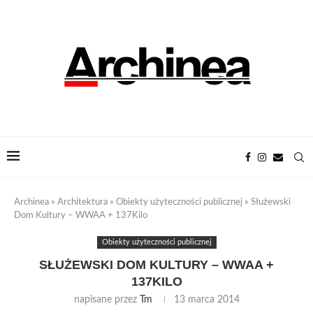
Archinea
»
Architektura
»
Obiekty użyteczności publicznej
»
Służewski
Dom Kultury – WWAA + 137Kilo
Obiekty użyteczności publicznej
SŁUŻEWSKI DOM KULTURY – WWAA +
137KILO
napisane przez
Tm
13 marca 2014