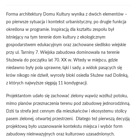
Forma architektury Domu Kultury wynika z dwóch elementów –
po pierwsze sytuacja i kontekst urbanistyczny, po drugie funkcja
określona w programie. Inspiracją dla kształtu zespołu był
istniejący na tym terenie dom kultury z ekologicznym
gospodarstwem edukacyjnym oraz zachowane siedlisko wiejskie
przy ul. Tarniny 7. Wiejska zabudowa dominowała na terenie
Służewia do początku lat 70. XX w. Wtedy w miejscu, gdzie
niedawno były pola uprawne, łąki i sady, a widok pasących się
krów nikogo nie dziwił, wyrosły bloki osiedla Służew nad Dolinką,
z których najwyższe sięgają 11 kondygnacji.
Projektantom udało się zachować zielony wąwóz wzdłuż potoku,
mimo planów przeznaczenia terenu pod zabudowę jednorodzinną.
Dziś ta strefa jest cennym dla mieszkańców i ekosystemu stolicy
pasem zielonej, otwartej przestrzeni. Dlatego też pierwszą decyzją
projektową było uszanowanie kontekstu miejsca i wybór form
zabudowy nieinwazyjnych oraz kulturowo uzasadnionych.