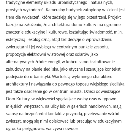
tradycyjne elementy układu urbanistycznego i naturalnych,
prostych wykończeń. Kameralny budynek zatopiony w zieleni jest
tłem dla wydarzeń, które zadzieją się w jego przestrzeni. Projekt
bazuje na założeniu, że architektura domu kultury ma ogromne
znaczenie edukacyjne i kulturowe, kształtując świadomość, m.in.
estetyczną i ekologiczną. Stąd też decyzje o wprowadzeniu
zwierzętarni i jej wybiegu w centralnym punkcie zespołu,
propozycja elektrowni wiatrowej oraz solarów jako
alternatywnych źródeł energii, w końcu samo kształtowanie
zabudowy na planie siedliska, jako etyczne i szanujące kontekst
podejście do urbanistyki. Wartością wybranego charakteru
architektury i nawiązania do pewnego toposu wiejskiego siedliska,
jest także osadzenie go w centrum miasta. Dzieci odwiedzające
Dom Kultury, w większości spędzające wolny czas w typowo
miejskich wnętrzach, na ulicy lub w galeriach handlowych, mają
szansę na bezpośredni kontakt z przyrodą, przebywanie wśród
zwierząt, mogą się nimi opiekować lub pracując w edukacyjnym
ogródku pielęgnować warzywa i owoce.