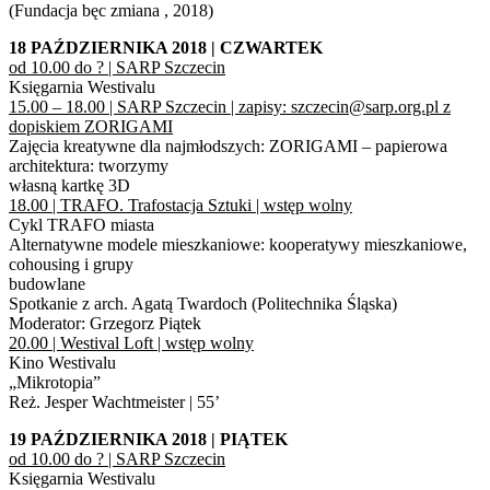
(Fundacja bęc zmiana , 2018)
18 PAŹDZIERNIKA 2018 | CZWARTEK
od 10.00 do ? | SARP Szczecin
Księgarnia Westivalu
15.00 – 18.00 | SARP Szczecin | zapisy: szczecin@sarp.org.pl z
dopiskiem ZORIGAMI
Zajęcia kreatywne dla najmłodszych: ZORIGAMI – papierowa
architektura: tworzymy
własną kartkę 3D
18.00 | TRAFO. Trafostacja Sztuki | wstęp wolny
Cykl TRAFO miasta
Alternatywne modele mieszkaniowe: kooperatywy mieszkaniowe,
cohousing i grupy
budowlane
Spotkanie z arch. Agatą Twardoch (Politechnika Śląska)
Moderator: Grzegorz Piątek
20.00 | Westival Loft | wstęp wolny
Kino Westivalu
„Mikrotopia”
Reż. Jesper Wachtmeister | 55’
19 PAŹDZIERNIKA 2018 | PIĄTEK
od 10.00 do ? | SARP Szczecin
Księgarnia Westivalu