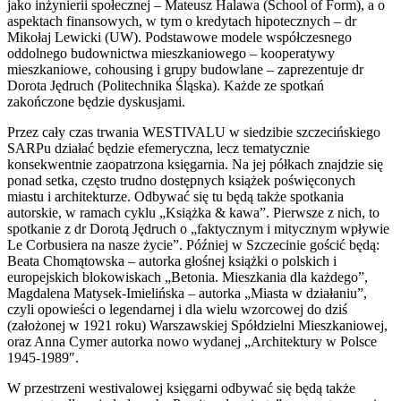
jako inżynierii społecznej – Mateusz Halawa (School of Form), a o
aspektach finansowych, w tym o kredytach hipotecznych – dr
Mikołaj Lewicki (UW). Podstawowe modele współczesnego
oddolnego budownictwa mieszkaniowego – kooperatywy
mieszkaniowe, cohousing i grupy budowlane – zaprezentuje dr
Dorota Jędruch (Politechnika Śląska). Każde ze spotkań
zakończone będzie dyskusjami.
Przez cały czas trwania WESTIVALU w siedzibie szczecińskiego
SARPu działać będzie efemeryczna, lecz tematycznie
konsekwentnie zaopatrzona księgarnia. Na jej półkach znajdzie się
ponad setka, często trudno dostępnych książek poświęconych
miastu i architekturze. Odbywać się tu będą także spotkania
autorskie, w ramach cyklu „Książka & kawa”. Pierwsze z nich, to
spotkanie z dr Dorotą Jędruch o „faktycznym i mitycznym wpływie
Le Corbusiera na nasze życie”. Później w Szczecinie gościć będą:
Beata Chomątowska – autorka głośnej książki o polskich i
europejskich blokowiskach „Betonia. Mieszkania dla każdego”,
Magdalena Matysek-Imielińska – autorka „Miasta w działaniu”,
czyli opowieści o legendarnej i dla wielu wzorcowej do dziś
(założonej w 1921 roku) Warszawskiej Spółdzielni Mieszkaniowej,
oraz Anna Cymer autorka nowo wydanej „Architektury w Polsce
1945-1989″.
W przestrzeni westivalowej księgarni odbywać się będą także