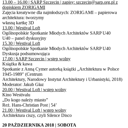
13.00 – 16.00 | SARP Szczecin | zapisy: szczecin@sarp.org.pl z
dopiskiem ZORIGAMI
Zajęcia kreatywne dla najmłodszych: ZORIGAMI – papierowa
architektura: tworzymy
własną kartkę 3D
13.00 | Westival Loft
Ogólnopolskie Spotkanie Młodych Architektów SARP U40
U40 – panel dyskusyjny
15.30 | Westival Loft
Ogólnopolskie Spotkanie Młodych Architektów SARP U40
Dyskusja podsumowująca
17.00 | SARP Szczecin | wstęp wolny
Książka & kawa
Spotkanie z Anną Cymer autorką książki „Architektura w Polsce
1945-1989″ (Centrum
Architektury, Narodowy Instytut Architektury i Urbanistyki, 2018)
Moderator: Jakub Głaz
20.00 | Westival Loft | wstęp wolny
Kino Westivalu
„Do kogo należy miasto”
Reż. Hans-Christian Post | 54’
21.00 | Westival Loft | wstęp wolny
Architektura ciszy, czyli Silence Disco
20 PAŹDZIERNIKA 2018 | SOBOTA