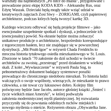
warsztaty dla najmłodszych „Po nitce do miasta”, przygotowane i
prowadzone przez ekipę KODA KIDS – Aleksandrę Rus, oraz
Edytę Waszak. Dzieciaki będą mogły także wziąć udział w
kreatywnych zajęciach Zosi Siwy – ZORIGAMI, czyli papierowej
architekturze, podczas których będą tworzyć kartkę 3D.
Każdego wieczoru odbywać się będą projekcje filmowe – jako
esencjonalne uzupełnienie spotkań i dyskusji, a jednocześnie ich
(esencjonalny) powód. Na ekranie będzie można zobaczyć
unikatowe produkcje o architekturze, bezpośrednio korespondujące
z tegorocznym hasłem, lecz nie znajdujące się w powszechnej
dystrybucji. „Mit Pruitt-Igoe” w reżyserii Chada Freidrichs to
mroczna historia tytułowego osiedla mieszkaniowego w St. Louis.
Zburzone w latach ’70 założenie do dziś uchodzi w świecie
architektów za swoistą „przestrogę” przed działaniem w wielkiej
skali. Z kolei „Wywłaszczenie” w reżyserii Paula Sng, to
pełnometrażowy dokument badający systemowe porażki
prowadzące do chronicznego niedoboru mieszkań. To historia ludzi
walczących o swoje wspólnoty, wierzących, że mieszkanie to prawo
człowieka, a nie towar czy luksusowe dobro. Kolejny film
poświęcony będzie Jane Jacobs, autorce głośniej ksiązki „Śmierć i
życie wielkich miast Ameryki”, w której podważyła
założenia modernistycznej myśli planistycznej. Jej rozważania
przyczyniły się do powstania oddolnych ruchów miejskich i
nowego myślenia o mieście. Reżyserem obrazu „Obywatelka Jane.