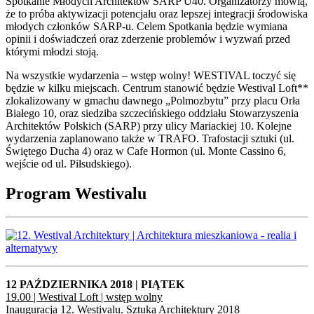
Spotkanie Młodych Architektów SARP U40. Organizatorzy mówią,
że to próba aktywizacji potencjału oraz lepszej integracji środowiska
młodych członków SARP-u. Celem Spotkania będzie wymiana
opinii i doświadczeń oraz zderzenie problemów i wyzwań przed
którymi młodzi stoją.
Na wszystkie wydarzenia – wstęp wolny! WESTIVAL toczyć się
będzie w kilku miejscach. Centrum stanowić będzie Westival Loft**
zlokalizowany w gmachu dawnego „Polmozbytu” przy placu Orła
Białego 10, oraz siedziba szczecińskiego oddziału Stowarzyszenia
Architektów Polskich (SARP) przy ulicy Mariackiej 10. Kolejne
wydarzenia zaplanowano także w TRAFO. Trafostacji sztuki (ul.
Świętego Ducha 4) oraz w Cafe Hormon (ul. Monte Cassino 6,
wejście od ul. Piłsudskiego).
Program Westivalu
12 PAŹDZIERNIKA 2018 | PIĄTEK
19.00 | Westival Loft | wstęp wolny
Inauguracja 12. Westivalu. Sztuka Architektury 2018