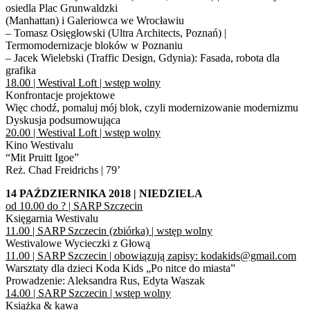
osiedla Plac Grunwaldzki
(Manhattan) i Galeriowca we Wrocławiu
– Tomasz Osięgłowski (Ultra Architects, Poznań) |
Termomodernizacje bloków w Poznaniu
– Jacek Wielebski (Traffic Design, Gdynia): Fasada, robota dla
grafika
18.00 | Westival Loft | wstęp wolny
Konfrontacje projektowe
Więc chodź, pomaluj mój blok, czyli modernizowanie modernizmu
Dyskusja podsumowująca
20.00 | Westival Loft | wstęp wolny
Kino Westivalu
“Mit Pruitt Igoe”
Reż. Chad Freidrichs | 79’
14 PAŹDZIERNIKA 2018 | NIEDZIELA
od 10.00 do ? | SARP Szczecin
Księgarnia Westivalu
11.00 | SARP Szczecin (zbiórka) | wstęp wolny
Westivalowe Wycieczki z Głową
11.00 | SARP Szczecin | obowiązują zapisy: kodakids@gmail.com
Warsztaty dla dzieci Koda Kids „Po nitce do miasta”
Prowadzenie: Aleksandra Rus, Edyta Waszak
14.00 | SARP Szczecin | wstęp wolny
Książka & kawa