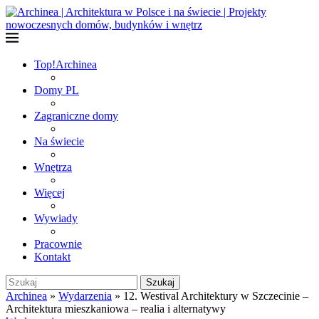
Top!
Archinea
Domy PL
Zagraniczne domy
Na świecie
Wnętrza
Więcej
Wywiady
Pracownie
Kontakt
Szukaj
Archinea
»
Wydarzenia
»
12. Westival Architektury w Szczecinie –
Architektura mieszkaniowa – realia i alternatywy