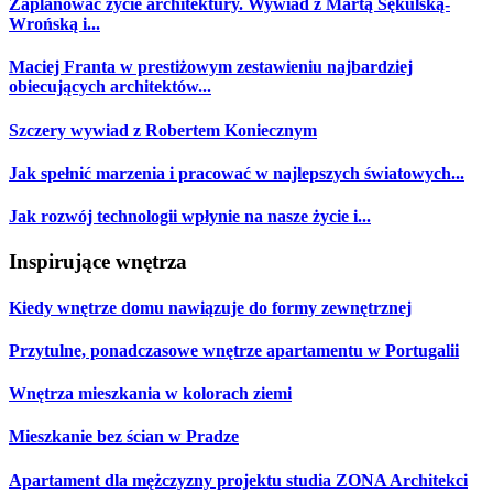
Zaplanować życie architektury. Wywiad z Martą Sękulską-
Wrońską i...
Maciej Franta w prestiżowym zestawieniu najbardziej
obiecujących architektów...
Szczery wywiad z Robertem Koniecznym
Jak spełnić marzenia i pracować w najlepszych światowych...
Jak rozwój technologii wpłynie na nasze życie i...
Inspirujące wnętrza
Kiedy wnętrze domu nawiązuje do formy zewnętrznej
Przytulne, ponadczasowe wnętrze apartamentu w Portugalii
Wnętrza mieszkania w kolorach ziemi
Mieszkanie bez ścian w Pradze
Apartament dla mężczyzny projektu studia ZONA Architekci