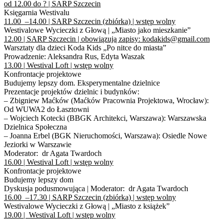
od 12.00 do ? | SARP Szczecin
Księgarnia Westivalu
11.00 –14.00 | SARP Szczecin (zbiórka) | wstęp wolny
Westivalowe Wycieczki z Głową | „Miasto jako mieszkanie”
12.00 | SARP Szczecin | obowiązują zapisy: kodakids@gmail.com
Warsztaty dla dzieci Koda Kids „Po nitce do miasta”
Prowadzenie: Aleksandra Rus, Edyta Waszak
13.00 | Westival Loft | wstęp wolny
Konfrontacje projektowe
Budujemy lepszy dom. Eksperymentalne dzielnice
Prezentacje projektów dzielnic i budynków:
– Zbigniew Maćków (Maćków Pracownia Projektowa, Wrocław):
Od WUWA2 do Łasztowni
– Wojciech Kotecki (BBGK Architekci, Warszawa): Warszawska
Dzielnica Społeczna
– Joanna Erbel (BGK Nieruchomości, Warszawa): Osiedle Nowe
Jeziorki w Warszawie
Moderator: dr Agata Twardoch
16.00 | Westival Loft | wstęp wolny
Konfrontacje projektowe
Budujemy lepszy dom
Dyskusja podusmowująca | Moderator: dr Agata Twardoch
16.00 –17.30 | SARP Szczecin (zbiórka) | wstęp wolny
Westivalowe Wycieczki z Głową | „Miasto z książek”
19.00 | Westival Loft | wstęp wolny