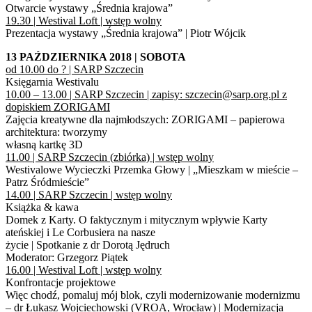
Otwarcie wystawy „Średnia krajowa”
19.30 | Westival Loft | wstęp wolny
Prezentacja wystawy „Średnia krajowa” | Piotr Wójcik
13 PAŹDZIERNIKA 2018 | SOBOTA
od 10.00 do ? | SARP Szczecin
Księgarnia Westivalu
10.00 – 13.00 | SARP Szczecin | zapisy: szczecin@sarp.org.pl z
dopiskiem ZORIGAMI
Zajęcia kreatywne dla najmłodszych: ZORIGAMI – papierowa
architektura: tworzymy
własną kartkę 3D
11.00 | SARP Szczecin (zbiórka) | wstęp wolny
Westivalowe Wycieczki Przemka Głowy | „Mieszkam w mieście –
Patrz Śródmieście”
14.00 | SARP Szczecin | wstęp wolny
Książka & kawa
Domek z Karty. O faktycznym i mitycznym wpływie Karty
ateńskiej i Le Corbusiera na nasze
życie | Spotkanie z dr Dorotą Jędruch
Moderator: Grzegorz Piątek
16.00 | Westival Loft | wstęp wolny
Konfrontacje projektowe
Więc chodź, pomaluj mój blok, czyli modernizowanie modernizmu
– dr Łukasz Wojciechowski (VROA, Wrocław) | Modernizacja