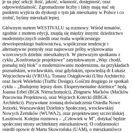
je na pięć sekcji: ilość, jakość, własność, dostępność, oraz
odpowiedzialność. Zgromadzone liczby i fakty mają stać się
punktem wyjścia do dyskusji o tym jak mieszkamy w Polsce i co
zrobić, byśmy mieszkali lepiej.
Głównym nurtem WESTIVALU są rozmowy. Wśród tematów,
zgodnie z mottem edycji, znajdą się między innymi: dziedzictwo
modernistycznych osiedli oraz realia współczesnego
deweloperskiego budownictwa, współczesne tendencje i
alternatywne pomysły oraz najnowsze próby wykreowania
wzorcowych dzielnic mieszkalnych. W pierwszym spotkaniu z
cyklu „Konfrontacje projektowe” zatytułowanym „Więc chodź,
pomaluj mój blok” o modernizowaniu modernizmu, na przykładach
poznańskim, wrocławskim, oraz gdyńskim, opowiedzą dr Łukasz
Wojciechowski (VROA), Tomasz Osięgłowski (Ultra Architects)
oraz Jacek Wielebski (Traffic Design). Gośćmi drugiego ze spotkań
cyklu – „Budujemy lepszy dom. Eksperymentalne dzielnice” będą
Joanna Erbel (BGK Nieruchomości), Zbigniew Maćków (Maćków
Pracownia Projektowa), oraz Wojciech Kotecki (BBGK
Architekci). Przywołane zostaną doświadczenia Osiedla Nowe
Jeziorki, Warszawskiej Dzielnicy Społecznej, wrocławskiej
Nowych Żerników (WUWA2), oraz projektowanej szczecińskiej
Łasztowni. Kolejna rozmowa – „Człowiek w M”, dotykać będzie
społecznej strony architektury mieszkaniowej. O codzienności
osiedli opowie dr Marta Skowrońska (UAM), o mieszkaniówce