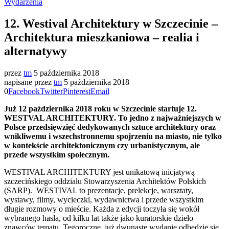
Wydarzenia
12. Westival Architektury w Szczecinie –
Architektura mieszkaniowa – realia i
alternatywy
przez
tm
5 października 2018
napisane przez
tm
5 października 2018
0
Facebook
Twitter
Pinterest
Email
Już 12 października 2018 roku w Szczecinie startuje 12.
WESTVAL ARCHITEKTURY. To jedno z najważniejszych w
Polsce przedsięwzięć dedykowanych sztuce architektury oraz
wnikliwemu i wszechstronnemu spojrzeniu na miasto, nie tylko
w kontekście architektonicznym czy urbanistycznym, ale
przede wszystkim społecznym.
WESTIVAL ARCHITEKTURY jest unikatową inicjatywą
szczecińskiego oddziału Stowarzyszenia Architektów Polskich
(SARP). WESTIVAL to prezentacje, prelekcje, warsztaty,
wystawy, filmy, wycieczki, wydawnictwa i przede wszystkim
długie rozmowy o mieście. Każda z edycji toczyła się wokół
wybranego hasła, od kilku lat także jako kuratorskie dzieło
znawców tematu. Tegoroczne, już dwunaste wydanie odbędzie się