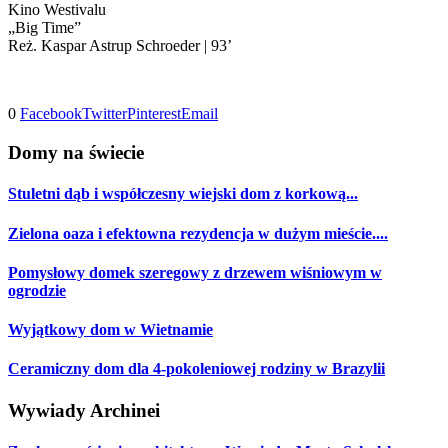
Kino Westivalu
„Big Time”
Reż. Kaspar Astrup Schroeder | 93’
0
Facebook
Twitter
Pinterest
Email
Domy na świecie
Stuletni dąb i współczesny wiejski dom z korkową...
Zielona oaza i efektowna rezydencja w dużym mieście....
Pomysłowy domek szeregowy z drzewem wiśniowym w
ogrodzie
Wyjątkowy dom w Wietnamie
Ceramiczny dom dla 4-pokoleniowej rodziny w Brazylii
Wywiady Archinei