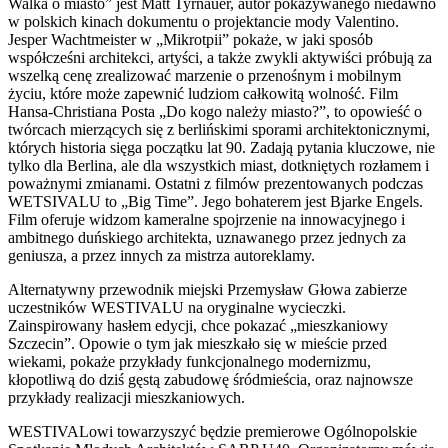
Walka o miasto” jest Matt Tyrnauer, autor pokazywanego niedawno
w polskich kinach dokumentu o projektancie mody Valentino.
Jesper Wachtmeister w „Mikrotpii” pokaże, w jaki sposób
współcześni architekci, artyści, a także zwykli aktywiści próbują za
wszelką cenę zrealizować marzenie o przenośnym i mobilnym
życiu, które może zapewnić ludziom całkowitą wolność. Film
Hansa-Christiana Posta „Do kogo należy miasto?”, to opowieść o
twórcach mierzących się z berlińskimi sporami architektonicznymi,
których historia sięga początku lat 90. Zadają pytania kluczowe, nie
tylko dla Berlina, ale dla wszystkich miast, dotkniętych rozłamem i
poważnymi zmianami. Ostatni z filmów prezentowanych podczas
WETSIVALU to „Big Time”. Jego bohaterem jest Bjarke Engels.
Film oferuje widzom kameralne spojrzenie na innowacyjnego i
ambitnego duńskiego architekta, uznawanego przez jednych za
geniusza, a przez innych za mistrza autoreklamy.
Alternatywny przewodnik miejski Przemysław Głowa zabierze
uczestników WESTIVALU na oryginalne wycieczki.
Zainspirowany hasłem edycji, chce pokazać „mieszkaniowy
Szczecin”. Opowie o tym jak mieszkało się w mieście przed
wiekami, pokaże przykłady funkcjonalnego modernizmu,
kłopotliwą do dziś gęstą zabudowę śródmieścia, oraz najnowsze
przykłady realizacji mieszkaniowych.
WESTIVALowi towarzyszyć będzie premierowe Ogólnopolskie