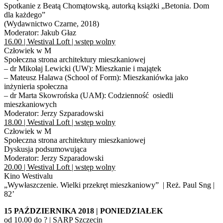
Spotkanie z Beatą Chomątowską, autorką książki „Betonia. Dom
dla każdego”
(Wydawnictwo Czarne, 2018)
Moderator: Jakub Głaz
16.00 | Westival Loft | wstęp wolny
Człowiek w M
Społeczna strona architektury mieszkaniowej
– dr Mikołaj Lewicki (UW): Mieszkanie i majątek
– Mateusz Halawa (School of Form): Mieszkaniówka jako
inżynieria społeczna
– dr Marta Skowrońska (UAM): Codzienność osiedli
mieszkaniowych
Moderator: Jerzy Szparadowski
18.00 | Westival Loft | wstęp wolny
Człowiek w M
Społeczna strona architektury mieszkaniowej
Dyskusja podsumowująca
Moderator: Jerzy Szparadowski
20.00 | Westival Loft | wstęp wolny
Kino Westivalu
„Wywłaszczenie. Wielki przekręt mieszkaniowy” | Reż. Paul Sng |
82’
15 PAŹDZIERNIKA 2018 | PONIEDZIAŁEK
od 10.00 do ? | SARP Szczecin