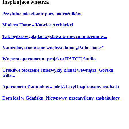
Inspirujące wnętrza
Przytulne mieszkanie pary podróżników
Modern Home – Kotwica Architekci
Tak będzie wyglądać wystawa w nowym muzeum w...
Naturalne, stonowane wnętrza domu „Patio House”
Wnętrza apartamentu projektu HATCH Studio
Urokliwe otoczenie i niezwykły klimat wewnątrz. Górska
willa...
Apartament Caquinhos – miejski azyl inspirowany tradycją
Dom idei w Gdańsku. Nietypowy, przemyślany, zaskakujący.