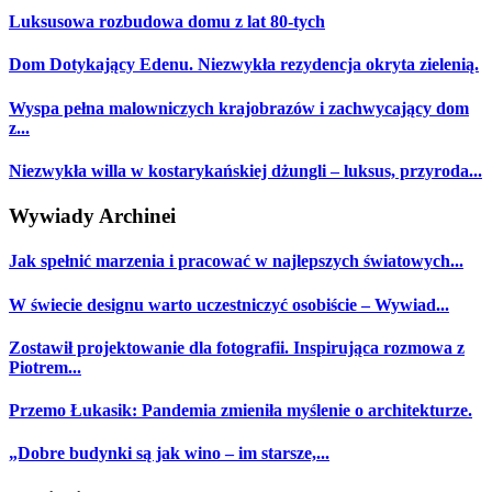
Luksusowa rozbudowa domu z lat 80-tych
Dom Dotykający Edenu. Niezwykła rezydencja okryta zielenią.
Wyspa pełna malowniczych krajobrazów i zachwycający dom
z...
Niezwykła willa w kostarykańskiej dżungli – luksus, przyroda...
Wywiady Archinei
Jak spełnić marzenia i pracować w najlepszych światowych...
W świecie designu warto uczestniczyć osobiście – Wywiad...
Zostawił projektowanie dla fotografii. Inspirująca rozmowa z
Piotrem...
Przemo Łukasik: Pandemia zmieniła myślenie o architekturze.
„Dobre budynki są jak wino – im starsze,...