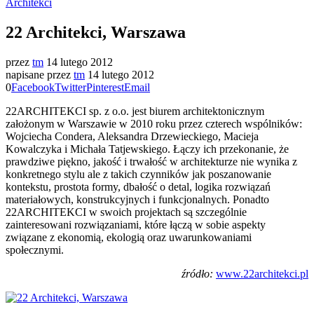
Architekci
22 Architekci, Warszawa
przez
tm
14 lutego 2012
napisane przez
tm
14 lutego 2012
0
Facebook
Twitter
Pinterest
Email
22ARCHITEKCI sp. z o.o. jest biurem architektonicznym
założonym w Warszawie w 2010 roku przez czterech wspólników:
Wojciecha Condera, Aleksandra Drzewieckiego, Macieja
Kowalczyka i Michała Tatjewskiego. Łączy ich przekonanie, że
prawdziwe piękno, jakość i trwałość w architekturze nie wynika z
konkretnego stylu ale z takich czynników jak poszanowanie
kontekstu, prostota formy, dbałość o detal, logika rozwiązań
materiałowych, konstrukcyjnych i funkcjonalnych. Ponadto
22ARCHITEKCI w swoich projektach są szczególnie
zainteresowani rozwiązaniami, które łączą w sobie aspekty
związane z ekonomią, ekologią oraz uwarunkowaniami
społecznymi.
źródło:
www.22architekci.pl