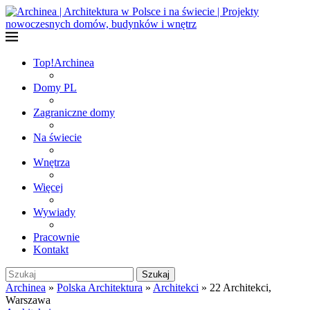
Top!
Archinea
Domy PL
Zagraniczne domy
Na świecie
Wnętrza
Więcej
Wywiady
Pracownie
Kontakt
Szukaj
Archinea
»
Polska Architektura
»
Architekci
»
22 Architekci,
Warszawa