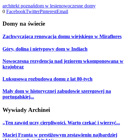
architekt poznań
dom w lesie
nowoczesne domy
0
Facebook
Twitter
Pinterest
Email
Domy na świecie
Zachwycająca renowacja domu wiejskiego w Miraflores
Góry, dolina i nietypowy dom w Indiach
Nowoczesna rezydencja nad jeziorem wkomponowana w
krajobraz
Luksusowa rozbudowa domu z lat 80-tych
Mały dom w historycznej zabudowie szeregowej na
portugalskiej...
Wywiady Archinei
„Ten zawód uczy cierpliwości. Warto czekać i wierzyć...
Maciej Franta w prestiżowym zestawieniu najbardziej