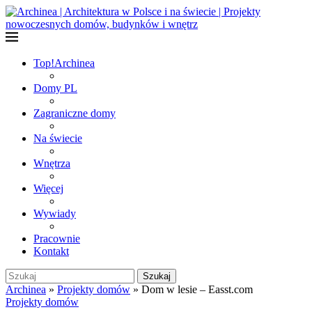
Top!
Archinea
Domy PL
Zagraniczne domy
Na świecie
Wnętrza
Więcej
Wywiady
Pracownie
Kontakt
Szukaj
Archinea
»
Projekty domów
»
Dom w lesie – Easst.com
Projekty domów