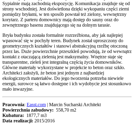
Sypialnie mają zachodnią ekspozycję. Komunikacja znajduje się od
strony wschodniej. Jest doświetlona dzięki wykopaniu części ziemi
pomiędzy bryłami, w ten sposób powstał też zielony, wewnętrzny
korytarz. Z parteru domownicy mają dostęp do sauny oraz do
zewnętrznego basenu znajdującego się na dolnym tarasie.
Bryła budynku została formalnie rozrzeźbiona, aby jak najlepiej
wpasować się w pochyły teren. Budynek został uproszczony do
geometrycznych kształtów i stanowi abstrakcyjną rzeźbę otoczoną
przez las. Duże powierzchnie przeszkleń powodują, że od wewnątrz
kontakt z otaczającą zielenią jest maksymalny. Wnętrze staje się
transparentne, zieleń jest integralną częścią życia domowników.
Główne materiały wykorzystane w projekcie to beton oraz szkło.
Architekci założyli, że beton jest jednym z najbardziej
ekologicznych materiałów. Do jego tworzenia potrzeba niewiele
energii, surowce są łatwo dostępne i ich wydobycie jest stosunkowo
mało inwazyjne.
Pracownia
:
Easst.com
| Marcin Sucharski Architekt
Powierzchnia zabudowy:
558,70 m2
Kubatura:
1877,7 m3
Data realizacji:
2015/2016