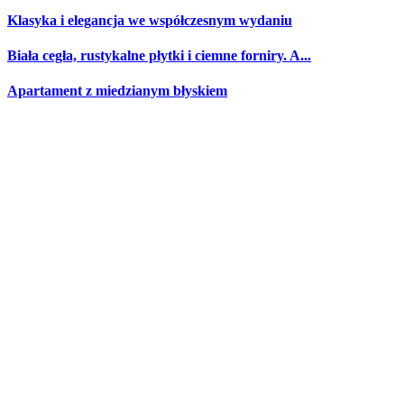
Klasyka i elegancja we współczesnym wydaniu
Biała cegła, rustykalne płytki i ciemne forniry. A...
Apartament z miedzianym błyskiem