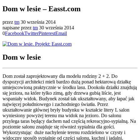
Dom w lesie – Easst.com
przez
tm
30 września 2014
napisane przez
tm
30 września 2014
0
Facebook
Twitter
Pinterest
Email
Dom w lesie
Dom został zaprojektowany dla modelu rodziny 2 + 2. Do
dyspozycji architekci mieli bardzo dużą ponad hektarową działkę
umiejscowioną praktycznie w środku lasu. Dookoła działki znajdują
się jeziora, na które tylko zimą, gdy drzewa gubią liście, jest
wspaniały widok. Budynek został tak ukształtowany, aby łapać jak
najwięcej południowego i zachodniego światła. Przez
ukształtowanie głównej bryły budynku w kształcie litery L salon
wyniesiony powyżej terenu ma widok na jezioro. Do salonu
przylega taras będący dachem nad częścią rekreacyjno-sypialną. Na
poziomie salonu znajduje się również sypialnia dla gości.
Wykorzystując duże nachylenie terenu rozdzielono w czysty i
widoczny sposób sypialnie od części salonu, kuchni i jadalni.