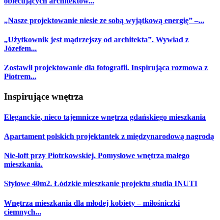
obiecujących architektów...
„Nasze projektowanie niesie ze sobą wyjątkową energię” –...
„Użytkownik jest mądrzejszy od architekta”. Wywiad z
Józefem...
Zostawił projektowanie dla fotografii. Inspirująca rozmowa z
Piotrem...
Inspirujące wnętrza
Eleganckie, nieco tajemnicze wnętrza gdańskiego mieszkania
Apartament polskich projektantek z międzynarodową nagrodą
Nie-loft przy Piotrkowskiej. Pomysłowe wnętrza małego
mieszkania.
Stylowe 40m2. Łódzkie mieszkanie projektu studia INUTI
Wnętrza mieszkania dla młodej kobiety – miłośniczki
ciemnych...