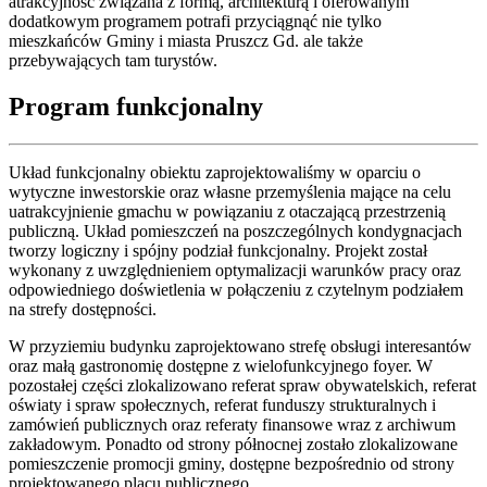
atrakcyjność związana z formą, architekturą i oferowanym
dodatkowym programem potrafi przyciągnąć nie tylko
mieszkańców Gminy i miasta Pruszcz Gd. ale także
przebywających tam turystów.
Program funkcjonalny
Układ funkcjonalny obiektu zaprojektowaliśmy w oparciu o
wytyczne inwestorskie oraz własne przemyślenia mające na celu
uatrakcyjnienie gmachu w powiązaniu z otaczającą przestrzenią
publiczną. Układ pomieszczeń na poszczególnych kondygnacjach
tworzy logiczny i spójny podział funkcjonalny. Projekt został
wykonany z uwzględnieniem optymalizacji warunków pracy oraz
odpowiedniego doświetlenia w połączeniu z czytelnym podziałem
na strefy dostępności.
W przyziemiu budynku zaprojektowano strefę obsługi interesantów
oraz małą gastronomię dostępne z wielofunkcyjnego foyer. W
pozostałej części zlokalizowano referat spraw obywatelskich, referat
oświaty i spraw społecznych, referat funduszy strukturalnych i
zamówień publicznych oraz referaty finansowe wraz z archiwum
zakładowym. Ponadto od strony północnej zostało zlokalizowane
pomieszczenie promocji gminy, dostępne bezpośrednio od strony
projektowanego placu publicznego.