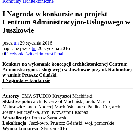
Konkursy architektoniczne
I Nagroda w konkursie na projekt
Centrum Administracyjno-Usługowego w
Juszkowie
przez
tm
29 stycznia 2016
napisane przez
tm
29 stycznia 2016
0
Facebook
Twitter
Pinterest
Email
Konkurs na wykonanie koncepcji architektonicznej Centrum
Administracyjno-Usługowego w Juszkowie przy ul. Raduńskiej
w gminie Pruszcz Gdański.
I Nagroda w konkursie
Autorzy:
3MA STUDIO Krzysztof Machiński
Skład zespołu:
arch. Krzysztof Machiński, arch. Marcin
Matusewicz, arch. Andrzej Machiński, arch. Paulina Cur, arch.
Joanna Muczyńska, arch. Krzysztof Listopad
Wizualizacje:
Tomasz Żarnowski
Lokalizacja:
Juszkowo, Pruszcz Gdański, woj. pomorskie
Wyniki konkursu:
Styczeń 2016