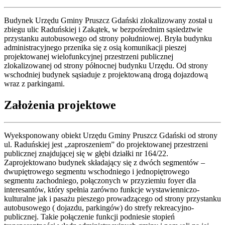
Budynek Urzędu Gminy Pruszcz Gdański zlokalizowany został u
zbiegu ulic Raduńskiej i Zakątek, w bezpośrednim sąsiedztwie
przystanku autobusowego od strony południowej. Bryła budynku
administracyjnego przenika się z osią komunikacji pieszej
projektowanej wielofunkcyjnej przestrzeni publicznej
zlokalizowanej od strony północnej budynku Urzędu. Od strony
wschodniej budynek sąsiaduje z projektowaną drogą dojazdową
wraz z parkingami.
Założenia projektowe
Wyeksponowany obiekt Urzędu Gminy Pruszcz Gdański od strony
ul. Raduńskiej jest „zaproszeniem” do projektowanej przestrzeni
publicznej znajdującej się w głębi działki nr 164/22.
Zaprojektowano budynek składający się z dwóch segmentów –
dwupiętrowego segmentu wschodniego i jednopiętrowego
segmentu zachodniego, połączonych w przyziemiu foyer dla
interesantów, który spełnia zarówno funkcje wystawienniczo-
kulturalne jak i pasażu pieszego prowadzącego od strony przystanku
autobusowego ( dojazdu, parkingów) do strefy rekreacyjno-
publicznej. Takie połączenie funkcji podniesie stopień