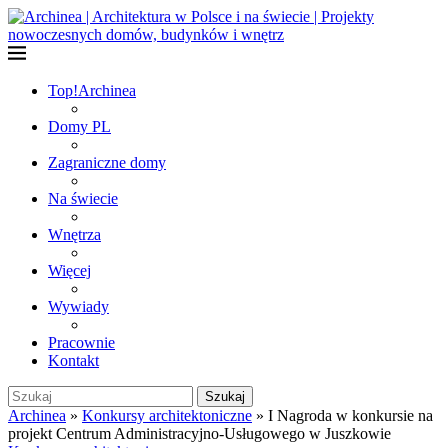
Top!
Archinea
Domy PL
Zagraniczne domy
Na świecie
Wnętrza
Więcej
Wywiady
Pracownie
Kontakt
Szukaj
Archinea
»
Konkursy architektoniczne
»
I Nagroda w konkursie na
projekt Centrum Administracyjno-Usługowego w Juszkowie