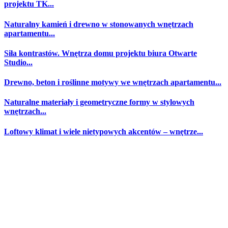
projektu TK...
Naturalny kamień i drewno w stonowanych wnętrzach
apartamentu...
Siła kontrastów. Wnętrza domu projektu biura Otwarte
Studio...
Drewno, beton i roślinne motywy we wnętrzach apartamentu...
Naturalne materiały i geometryczne formy w stylowych
wnętrzach...
Loftowy klimat i wiele nietypowych akcentów – wnętrze...