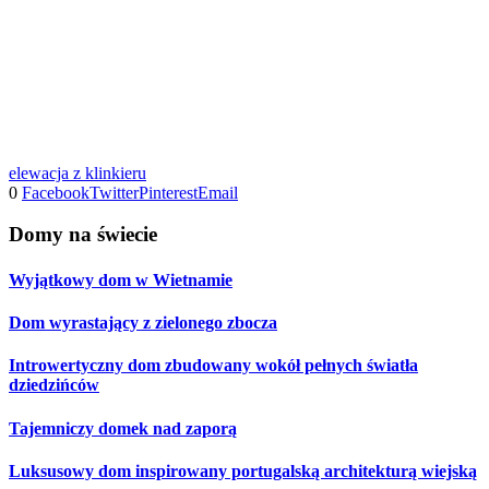
elewacja z klinkieru
0
Facebook
Twitter
Pinterest
Email
Domy na świecie
Wyjątkowy dom w Wietnamie
Dom wyrastający z zielonego zbocza
Introwertyczny dom zbudowany wokół pełnych światła
dziedzińców
Tajemniczy domek nad zaporą
Luksusowy dom inspirowany portugalską architekturą wiejską