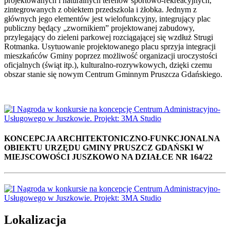
projektowanych i naturalnych terenów sportowo-rekreacyjnych,
zintegrowanych z obiektem przedszkola i żłobka. Jednym z
głównych jego elementów jest wielofunkcyjny, integrujący plac
publiczny będący „zwornikiem” projektowanej zabudowy,
przylegający do zieleni parkowej rozciągającej się wzdłuż Strugi
Rotmanka. Usytuowanie projektowanego placu sprzyja integracji
mieszkańców Gminy poprzez możliwość organizacji uroczystości
oficjalnych (świąt itp.), kulturalno-rozrywkowych, dzięki czemu
obszar stanie się nowym Centrum Gminnym Pruszcza Gdańskiego.
KONCEPCJA ARCHITEKTONICZNO-FUNKCJONALNA
OBIEKTU URZĘDU GMINY PRUSZCZ GDAŃSKI W
MIEJSCOWOŚCI JUSZKOWO NA DZIAŁCE NR 164/22
Lokalizacja