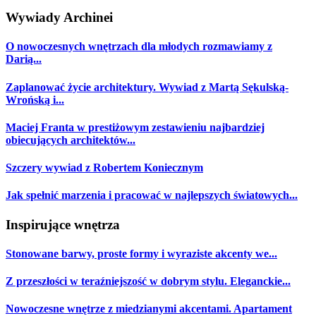
Wywiady Archinei
O nowoczesnych wnętrzach dla młodych rozmawiamy z
Darią...
Zaplanować życie architektury. Wywiad z Martą Sękulską-
Wrońską i...
Maciej Franta w prestiżowym zestawieniu najbardziej
obiecujących architektów...
Szczery wywiad z Robertem Koniecznym
Jak spełnić marzenia i pracować w najlepszych światowych...
Inspirujące wnętrza
Stonowane barwy, proste formy i wyraziste akcenty we...
Z przeszłości w teraźniejszość w dobrym stylu. Eleganckie...
Nowoczesne wnętrze z miedzianymi akcentami. Apartament