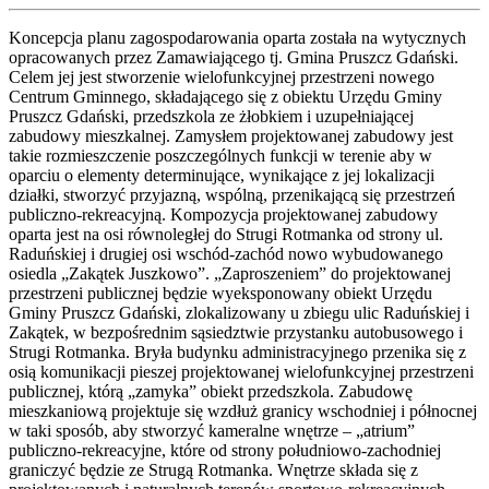
Koncepcja planu zagospodarowania oparta została na wytycznych
opracowanych przez Zamawiającego tj. Gmina Pruszcz Gdański.
Celem jej jest stworzenie wielofunkcyjnej przestrzeni nowego
Centrum Gminnego, składającego się z obiektu Urzędu Gminy
Pruszcz Gdański, przedszkola ze żłobkiem i uzupełniającej
zabudowy mieszkalnej. Zamysłem projektowanej zabudowy jest
takie rozmieszczenie poszczególnych funkcji w terenie aby w
oparciu o elementy determinujące, wynikające z jej lokalizacji
działki, stworzyć przyjazną, wspólną, przenikającą się przestrzeń
publiczno-rekreacyjną. Kompozycja projektowanej zabudowy
oparta jest na osi równoległej do Strugi Rotmanka od strony ul.
Raduńskiej i drugiej osi wschód-zachód nowo wybudowanego
osiedla „Zakątek Juszkowo”. „Zaproszeniem” do projektowanej
przestrzeni publicznej będzie wyeksponowany obiekt Urzędu
Gminy Pruszcz Gdański, zlokalizowany u zbiegu ulic Raduńskiej i
Zakątek, w bezpośrednim sąsiedztwie przystanku autobusowego i
Strugi Rotmanka. Bryła budynku administracyjnego przenika się z
osią komunikacji pieszej projektowanej wielofunkcyjnej przestrzeni
publicznej, którą „zamyka” obiekt przedszkola. Zabudowę
mieszkaniową projektuje się wzdłuż granicy wschodniej i północnej
w taki sposób, aby stworzyć kameralne wnętrze – „atrium”
publiczno-rekreacyjne, które od strony południowo-zachodniej
graniczyć będzie ze Strugą Rotmanka. Wnętrze składa się z