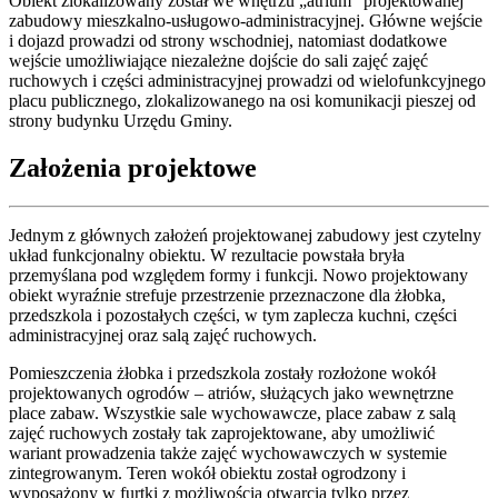
Obiekt zlokalizowany został we wnętrzu „atrium” projektowanej
zabudowy mieszkalno-usługowo-administracyjnej. Główne wejście
i dojazd prowadzi od strony wschodniej, natomiast dodatkowe
wejście umożliwiające niezależne dojście do sali zajęć zajęć
ruchowych i części administracyjnej prowadzi od wielofunkcyjnego
placu publicznego, zlokalizowanego na osi komunikacji pieszej od
strony budynku Urzędu Gminy.
Założenia projektowe
Jednym z głównych założeń projektowanej zabudowy jest czytelny
układ funkcjonalny obiektu. W rezultacie powstała bryła
przemyślana pod względem formy i funkcji. Nowo projektowany
obiekt wyraźnie strefuje przestrzenie przeznaczone dla żłobka,
przedszkola i pozostałych części, w tym zaplecza kuchni, części
administracyjnej oraz salą zajęć ruchowych.
Pomieszczenia żłobka i przedszkola zostały rozłożone wokół
projektowanych ogrodów – atriów, służących jako wewnętrzne
place zabaw. Wszystkie sale wychowawcze, place zabaw z salą
zajęć ruchowych zostały tak zaprojektowane, aby umożliwić
wariant prowadzenia także zajęć wychowawczych w systemie
zintegrowanym. Teren wokół obiektu został ogrodzony i
wyposażony w furtki z możliwością otwarcia tylko przez