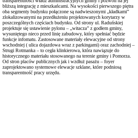
transparentności władz administracyjnych gminy i pozwoli na jej
bliższą integrację z mieszkańcami. Na wysokości pierwszego piętra
oba segmenty budynku połączone są nadwieszonymi „kładkami”
zlokalizowanymi na przedłużeniu projektowanych korytarzy w
poszczególnych częściach budynku. Od strony ul. Raduńskiej
projektuje się ustawienie pylonu – „witacza” z godłem gminy,
wysuniętego nieco przed linię zabudowy, który spełniać będzie
funkcje infomatu. Zastosowane materiały elewacyjne od strony
wschodniej ( ulica dojazdowa wraz z parkingami) oraz zachodniej –
Strugi Rotmanka – to cegła klinkierowa, która nawiązuje do
historycznego materiału stosowanego na terenie gminy i Pomorza.
Od stron placów publicznych jak i wzdłuż pasażu – foyer
zaprojektowano systemowe elewacje szklane, które podniosą
transparentność pracy urzędu.