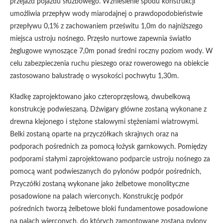
przejazd pojazdu służbowego. Wzniesienie spodu konstrukcji
umożliwia przepływ wody miarodajnej o prawdopodobieństwie
przepływu 0,1% z zachowaniem prześwitu 1,0m do najniższego
miejsca ustroju nośnego. Przęsło nurtowe zapewnia światło
żeglugowe wynoszące 7,0m ponad średni roczny poziom wody. W
celu zabezpieczenia ruchu pieszego oraz rowerowego na obiekcie
zastosowano balustradę o wysokości pochwytu 1,30m.
Kładkę zaprojektowano jako czteroprzęsłową, dwubelkową
konstrukcję podwieszaną. Dźwigary główne zostaną wykonane z
drewna klejonego i stężone stalowymi stężeniami wiatrowymi.
Belki zostaną oparte na przyczółkach skrajnych oraz na
podporach pośrednich za pomocą łożysk garnkowych. Pomiędzy
podporami stałymi zaprojektowano podparcie ustroju nośnego za
pomocą want podwieszanych do pylonów podpór pośrednich,
Przyczółki zostaną wykonane jako żelbetowe monolityczne
posadowione na palach wierconych. Konstrukcję podpór
pośrednich tworzą żelbetowe bloki fundamentowe posadowione
na palach wierconych, do których zamontowane zostaną pylony