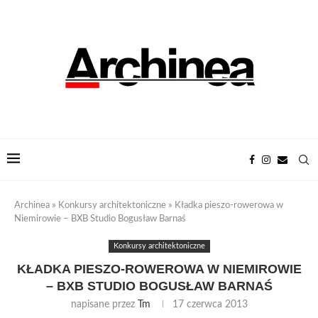
Archinea
»
Konkursy architektoniczne
»
Kładka pieszo-rowerowa w
Niemirowie – BXB Studio Bogusław Barnaś
Konkursy architektoniczne
KŁADKA PIESZO-ROWEROWA W NIEMIROWIE
– BXB STUDIO BOGUSŁAW BARNAŚ
napisane przez
Tm
17 czerwca 2013