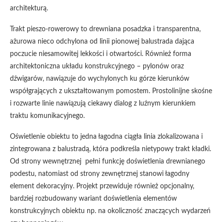
architekturą.
Trakt pieszo-rowerowy to drewniana posadzka i transparentna,
ażurowa nieco odchylona od linii pionowej balustrada dająca
poczucie niesamowitej lekkości i otwartości. Również forma
architektoniczna układu konstrukcyjnego – pylonów oraz
dźwigarów, nawiązuje do wychylonych ku górze kierunków
współgrających z ukształtowanym pomostem. Prostolinijne skośne
i rozwarte linie nawiązują ciekawy dialog z luźnym kierunkiem
traktu komunikacyjnego.
Oświetlenie obiektu to jedna łagodna ciągła linia zlokalizowana i
zintegrowana z balustradą, która podkreśla nietypowy trakt kładki.
Od strony wewnętrznej pełni funkcję doświetlenia drewnianego
podestu, natomiast od strony zewnętrznej stanowi łagodny
element dekoracyjny. Projekt przewiduje również opcjonalny,
bardziej rozbudowany wariant doświetlenia elementów
konstrukcyjnych obiektu np. na okoliczność znaczących wydarzeń