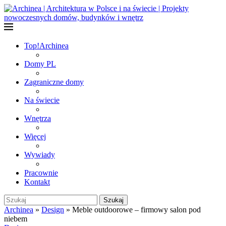
Top!
Archinea
Domy PL
Zagraniczne domy
Na świecie
Wnętrza
Więcej
Wywiady
Pracownie
Kontakt
Szukaj
Archinea
»
Design
»
Meble outdoorowe – firmowy salon pod
niebem