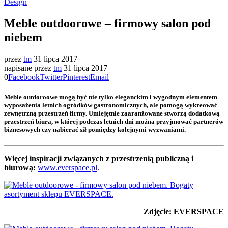
Design
Meble outdoorowe – firmowy salon pod
niebem
przez
tm
31 lipca 2017
napisane przez
tm
31 lipca 2017
0
Facebook
Twitter
Pinterest
Email
Meble outdoroowe mogą być nie tylko eleganckim i wygodnym elementem
wyposażenia letnich ogródków gastronomicznych, ale pomogą wykreować
zewnętrzną przestrzeń firmy. Umiejętnie zaaranżowane stworzą dodatkową
przestrzeń biura, w której podczas letnich dni można przyjmować partnerów
biznesowych czy nabierać sił pomiędzy kolejnymi wyzwaniami.
Więcej inspiracji związanych z przestrzenią publiczną i
biurową:
www.everspace.pl
.
Zdjęcie: EVERSPACE