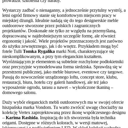
prowadzić szkolenia czy narady.
Wystarczy zadbać o nienaganny, a jednocześnie przytulny wystrój, a
letni ogród firmowy stanie się komfortowym miejscem pracy w
miejskiej dżungli. Idealnie nadają się do tego designerskie meble
outdoorowe stworzone przez polskich i zagranicznych
projektantów. Doskonałe nie tylko ze względu na przemyślaną,
dopracowaną w najdrobniejszym szczególe formę, ale również
ergonomię i jakość. Wiele projektów przeznaczonych jest zarówno
do użytku zewnętrznego, jak i do wnętrz. Przykładem mogą być
fotele Tulli
Tomka Rygalika
marki Noti, charakteryzujące się
nieskomplikowanym, a przy tym eleganckim kształtem.
Wyróżniającym je elementem są subtelnie rozchylone podłokietniki
oraz precyzyjnie wymodelowana forma siedziska. Sprawdzą się w
przestrzeni publicznej, jako meble biurowe, eventowe czy targowe.
Pasują do nowocześnie urządzonego loftu, concept store, klubu,
restauracji, biura, hotelu czy galerii handlowej, ale też jako
wyposażenie ogrodu, tarasu a nawet – wykończone tkaniną –
domowego salonu.
Duży wybór eleganckich mebli outdoorowych ma w swojej ofercie
hiszpańska marka Vondom. Tu warto zwrócić uwagę chociażby na
kolekcję Vertex zaprojektowaną przez ikonę współczesnego designu
–
Karima Rashida
. Inspiracją do ich stworzenia była technika
origami. Dostępne w różnych kolorach, w wersji matowej,
lakierowanej i z podświetleniem LED. W skład kolekcji wchodzą