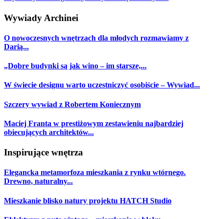
Wywiady Archinei
O nowoczesnych wnętrzach dla młodych rozmawiamy z
Darią...
„Dobre budynki są jak wino – im starsze,...
W świecie designu warto uczestniczyć osobiście – Wywiad...
Szczery wywiad z Robertem Koniecznym
Maciej Franta w prestiżowym zestawieniu najbardziej
obiecujących architektów...
Inspirujące wnętrza
Elegancka metamorfoza mieszkania z rynku wtórnego.
Drewno, naturalny...
Mieszkanie blisko natury projektu HATCH Studio