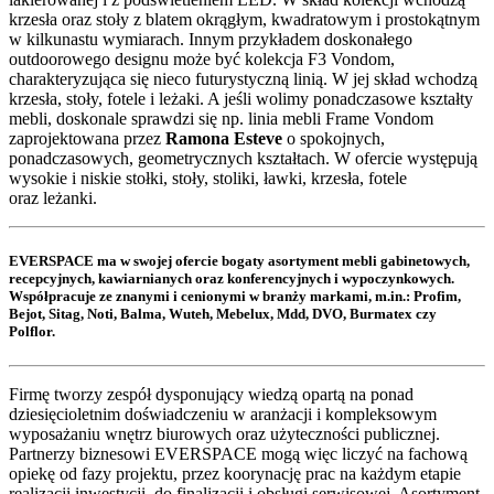
krzesła oraz stoły z blatem okrągłym, kwadratowym i prostokątnym
w kilkunastu wymiarach. Innym przykładem doskonałego
outdoorowego designu może być kolekcja F3 Vondom,
charakteryzująca się nieco futurystyczną linią. W jej skład wchodzą
krzesła, stoły, fotele i leżaki. A jeśli wolimy ponadczasowe kształty
mebli, doskonale sprawdzi się np. linia mebli Frame Vondom
zaprojektowana przez
Ramona Esteve
o spokojnych,
ponadczasowych, geometrycznych kształtach. W ofercie występują
wysokie i niskie stołki, stoły, stoliki, ławki, krzesła, fotele
oraz leżanki.
EVERSPACE
ma w swojej ofercie bogaty asortyment mebli gabinetowych,
recepcyjnych, kawiarnianych oraz konferencyjnych i wypoczynkowych.
Współpracuje ze znanymi i cenionymi w branży markami, m.in.: Profim,
Bejot, Sitag, Noti, Balma, Wuteh, Mebelux, Mdd, DVO, Burmatex czy
Polflor.
Firmę tworzy zespół dysponujący wiedzą opartą na ponad
dziesięcioletnim doświadczeniu w aranżacji i kompleksowym
wyposażaniu wnętrz biurowych oraz użyteczności publicznej.
Partnerzy biznesowi EVERSPACE mogą więc liczyć na fachową
opiekę od fazy projektu, przez koorynację prac na każdym etapie
realizacji inwestycji, do finalizacji i obsługi serwisowej. Asortyment