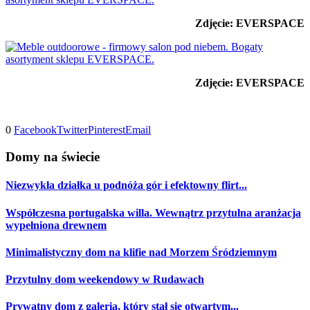
Zdjęcie: EVERSPACE
Zdjęcie: EVERSPACE
0
Facebook
Twitter
Pinterest
Email
Domy na świecie
Niezwykła działka u podnóża gór i efektowny flirt...
Współczesna portugalska willa. Wewnątrz przytulna aranżacja
wypełniona drewnem
Minimalistyczny dom na klifie nad Morzem Śródziemnym
Przytulny dom weekendowy w Rudawach
Prywatny dom z galerią, który stał się otwartym...