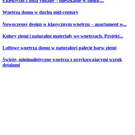
Eklektyzm z nutą vintage – mieszkanie w bloku,...
Wnętrza domu w duchu mid-century
Nowoczesny design w klasycznym wnętrzu – apartament w...
Kolory ziemi i naturalne materiały we wnętrzach. Projekt...
Loftowe wnętrza domu w naturalnej palecie barw ziemi
Świeże, minimalistyczne wnętrza z przykuwającymi wzrok
detalami