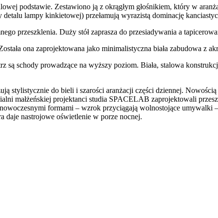
talowej podstawie. Zestawiono ją z okrągłym głośnikiem, który w ar
 detalu lampy kinkietowej) przełamują wyrazistą dominację kanciastyc
nego przeszklenia. Duży stół zaprasza do przesiadywania a tapicerowan
ostała ona zaprojektowana jako minimalistyczna biała zabudowa z a
z są schody prowadzące na wyższy poziom. Biała, stalowa konstrukcj
ją stylistycznie do bieli i szarości aranżacji części dziennej. Nowości
pialni małżeńskiej projektanci studia SPACELAB zaprojektowali przes
 nowoczesnymi formami – wzrok przyciągają wolnostojące umywalki –
ra daje nastrojowe oświetlenie w porze nocnej.