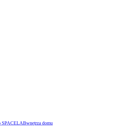
io SPACELAB
wnętrza domu