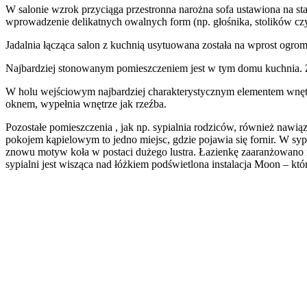
W salonie wzrok przyciąga przestronna narożna sofa ustawiona na s
wprowadzenie delikatnych owalnych form (np. głośnika, stolików czy
Jadalnia łącząca salon z kuchnią usytuowana została na wprost ogrom
Najbardziej stonowanym pomieszczeniem jest w tym domu kuchnia. Z
W holu wejściowym najbardziej charakterystycznym elementem wnętr
oknem, wypełnia wnętrze jak rzeźba.
Pozostałe pomieszczenia , jak np. sypialnia rodziców, również nawiązu
pokojem kąpielowym to jedno miejsc, gdzie pojawia się fornir. W sy
znowu motyw koła w postaci dużego lustra. Łazienkę zaaranżowano
sypialni jest wisząca nad łóżkiem podświetlona instalacja Moon – któ