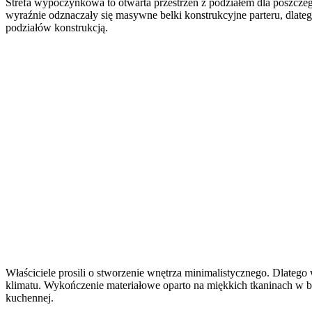
Strefa wypoczynkowa to otwarta przestrzeń z podziałem dla poszczeg
wyraźnie odznaczały się masywne belki konstrukcyjne parteru, dlate
podziałów konstrukcją.
Właściciele prosili o stworzenie wnętrza minimalistycznego. Dlatego
klimatu. Wykończenie materiałowe oparto na miękkich tkaninach w b
kuchennej.