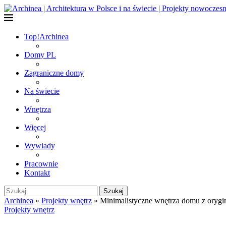
Top!
Archinea
Domy PL
Zagraniczne domy
Na świecie
Wnętrza
Więcej
Wywiady
Pracownie
Kontakt
Szukaj
Archinea
»
Projekty wnętrz
»
Minimalistyczne wnętrza domu z orygi
Projekty wnętrz