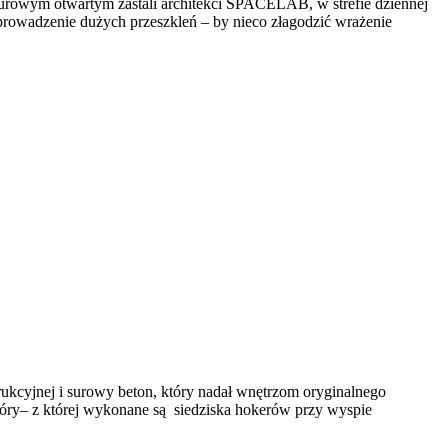
 surowym otwartym zastali architekci SPACELAB, w strefie dziennej
prowadzenie dużych przeszkleń – by nieco złagodzić wrażenie
trukcyjnej i surowy beton, który nadał wnętrzom oryginalnego
kóry– z której wykonane są siedziska hokerów przy wyspie