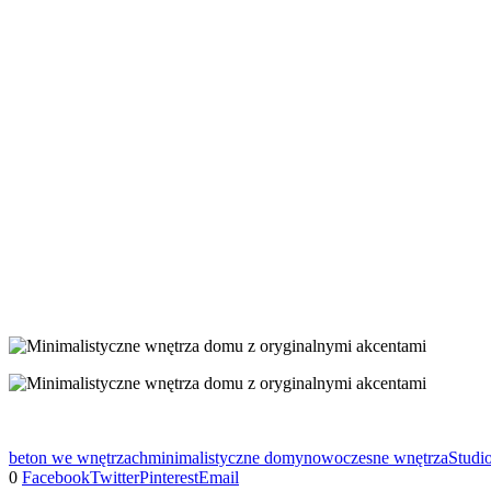
beton we wnętrzach
minimalistyczne domy
nowoczesne wnętrza
Stud
0
Facebook
Twitter
Pinterest
Email