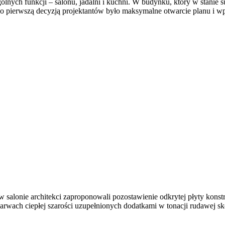
ólnych funkcji – salonu, jadalni i kuchni. W budynku, który w stanie
go pierwszą decyzją projektantów było maksymalne otwarcie planu i w
 w salonie architekci zaproponowali pozostawienie odkrytej płyty kons
arwach ciepłej szarości uzupełnionych dodatkami w tonacji rudawej s