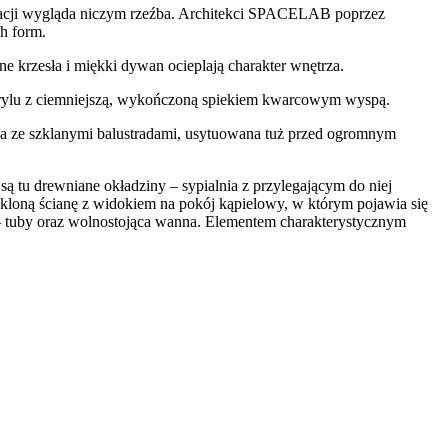
anżacji wygląda niczym rzeźba. Architekci SPACELAB poprzez
h form.
e krzesła i miękki dywan ocieplają charakter wnętrza.
krylu z ciemniejszą, wykończoną spiekiem kwarcowym wyspą.
a ze szklanymi balustradami, usytuowana tuż przed ogromnym
ą są tu drewniane okładziny – sypialnia z przylegającym do niej
zkloną ścianę z widokiem na pokój kąpielowy, w którym pojawia się
 tuby oraz wolnostojąca wanna. Elementem charakterystycznym