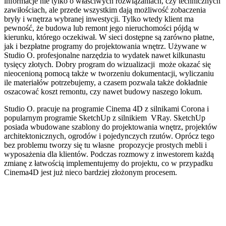
informacje nie tylko o właściwych rozwiązaniach, czy technicznych
zawiłościach, ale przede wszystkim dają możliwość zobaczenia
bryły i wnętrza wybranej inwestycji. Tylko wtedy klient ma
pewność, że budowa lub remont jego nieruchomości pójdą w
kierunku, którego oczekiwał. W sieci dostępne są zarówno płatne,
jak i bezpłatne programy do projektowania wnętrz. Używane w
Studio O. profesjonalne narzędzia to wydatek nawet kilkunastu
tysięcy złotych. Dobry program do wizualizacji może okazać się
nieocenioną pomocą także w tworzeniu dokumentacji, wyliczaniu
ile materiałów potrzebujemy, a czasem pozwala także dokładnie
oszacować koszt remontu, czy nawet budowy naszego lokum.
Studio O. pracuje na programie Cinema 4D z silnikami Corona i
popularnym programie SketchUp z silnikiem VRay. SketchUp
posiada wbudowane szablony do projektowania wnętrz, projektów
architektonicznych, ogrodów i pojedynczych rzutów. Oprócz tego
bez problemu tworzy się tu własne propozycje prostych mebli i
wyposażenia dla klientów. Podczas rozmowy z inwestorem każdą
zmianę z łatwością implementujemy do projektu, co w przypadku
Cinema4D jest już nieco bardziej złożonym procesem.