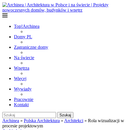
Top!
Archinea
Domy PL
Zagraniczne domy
Na świecie
Wnętrza
Więcej
Wywiady
Pracownie
Kontakt
Szukaj
Archinea
»
Polska Architektura
»
Architekci
»
Rola wizualizacji w
procesie projektowym