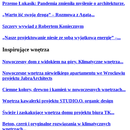
Przemo Łukasik: Pandemia zmieniła myślenie o architekturze.
„Warto iść swoją drogą” – Rozmowa z Agatą...
Szczery wywiad z Robertem Koniecznym
„Nasze projektowanie niesie ze sobą wyjątkową energię” –...
Inspirujące wnętrza
Nowoczesny dom z widokiem na góry. Klimatyczne wnętrza...
Nowoczesne wnętrza niewielkiego apartamentu we Wrocławiu
projektu JabraArchitects
Ciemne kolory, drewno i kamień w nowoczesnych wnętrzach...
Wnętrza kawalerki projektu STUDIO.O. organic design
Świeże i zaskakujące wnętrza domu projektu biura TK...
Beton, czerń i oryginalne rozwiązania w klimatycznych
wnętrzach...