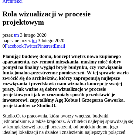
Architekci
Rola wizualizacji w procesie
projektowym
przez
tm
3 lutego 2020
napisane przez
tm
3 lutego 2020
0
Facebook
Twitter
Pinterest
Email
Planując budowę domu, koncept wnętrz nowo kupionego
apartamentu, czy remont mieszkania, musimy mieć dobry
pomysł na finalny wygląd bryły budynku, czy rozwiązania
funkcjonalno-przestrzenne pomieszczeń. W tej sprawie warto
zwrócić się do architektów, którzy zaproponują najlepsze
rozwiązania i przedstawią nam wizualną koncepcję swojej
pracy. Jak ważne są dobre wizualizacje w procesie
projektowym i jak w zrozumiały sposób przedstawić je
inwestorowi, zapytaliśmy Agę Kobus i Grzegorza Goworka,
projektantów ze Studio.O.
Studio.O. to pracownia, która tworzy wnętrza, budynki
jednorodzinne, a także krajobraz. Architekci najlepiej sprawdzają się
w kompleksowej kreacji przestrzeni, od projektu domu, jego
idealnej lokalizacji na działce i znalezieniu najlepszych połączeń