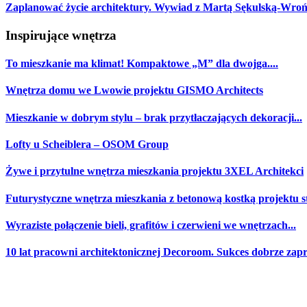
Zaplanować życie architektury. Wywiad z Martą Sękulską-Wrońs
Inspirujące wnętrza
To mieszkanie ma klimat! Kompaktowe „M” dla dwojga....
Wnętrza domu we Lwowie projektu GISMO Architects
Mieszkanie w dobrym stylu – brak przytłaczających dekoracji...
Lofty u Scheiblera – OSOM Group
Żywe i przytulne wnętrza mieszkania projektu 3XEL Architekci
Futurystyczne wnętrza mieszkania z betonową kostką projektu st
Wyraziste połączenie bieli, grafitów i czerwieni we wnętrzach...
10 lat pracowni architektonicznej Decoroom. Sukces dobrze za