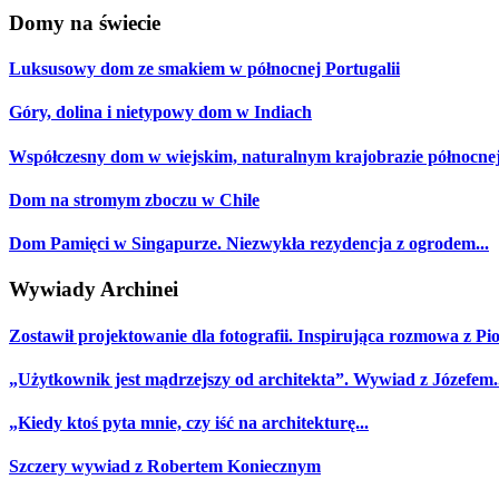
Domy na świecie
Luksusowy dom ze smakiem w północnej Portugalii
Góry, dolina i nietypowy dom w Indiach
Współczesny dom w wiejskim, naturalnym krajobrazie północnej
Dom na stromym zboczu w Chile
Dom Pamięci w Singapurze. Niezwykła rezydencja z ogrodem...
Wywiady Archinei
Zostawił projektowanie dla fotografii. Inspirująca rozmowa z Pio
„Użytkownik jest mądrzejszy od architekta”. Wywiad z Józefem..
„Kiedy ktoś pyta mnie, czy iść na architekturę...
Szczery wywiad z Robertem Koniecznym