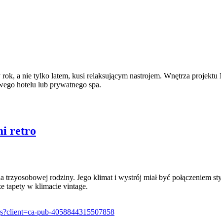
k, a nie tylko latem, kusi relaksującym nastrojem. Wnętrza projektu 
wego hotelu lub prywatnego spa.
i retro
 trzyosobowej rodziny. Jego klimat i wystrój miał być połączeniem st
tapety w klimacie vintage.
e.js?client=ca-pub-4058844315507858