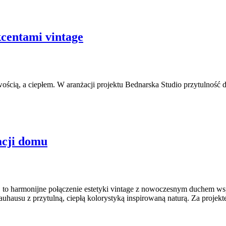
kcentami vintage
wością, a ciepłem. W aranżacji projektu Bednarska Studio przytulnoś
acji domu
o harmonijne połączenie estetyki vintage z nowoczesnym duchem wspó
Bauhausu z przytulną, ciepłą kolorystyką inspirowaną naturą. Za projek