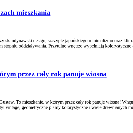
rzach mieszkania
y skandynawski design, szczyptę japońskiego minimalizmu oraz klima
stopniu oddziaływania. Przytulne wnętrze wypełniają kolorystyczne a
tórym przez cały rok panuje wiosna
 Gustaw. To mieszkanie, w którym przez cały rok panuje wiosna! Wnętr
styl vintage, geometryczne plamy kolorystyczne i wiele drewnianych me