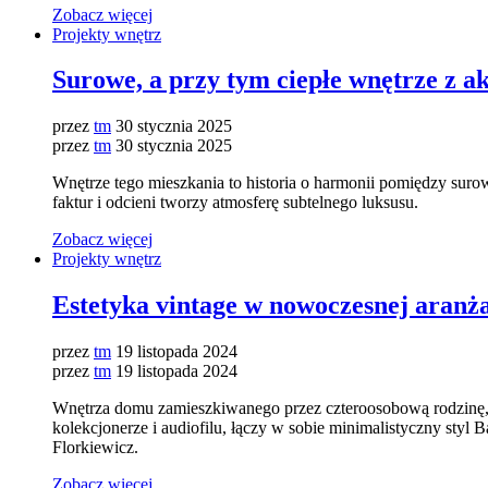
Zobacz więcej
Projekty wnętrz
Surowe, a przy tym ciepłe wnętrze z a
przez
tm
30 stycznia 2025
przez
tm
30 stycznia 2025
Wnętrze tego mieszkania to historia o harmonii pomiędzy suro
faktur i odcieni tworzy atmosferę subtelnego luksusu.
Zobacz więcej
Projekty wnętrz
Estetyka vintage w nowoczesnej aranż
przez
tm
19 listopada 2024
przez
tm
19 listopada 2024
Wnętrza domu zamieszkiwanego przez czteroosobową rodzinę, t
kolekcjonerze i audiofilu, łączy w sobie minimalistyczny styl 
Florkiewicz.
Zobacz więcej