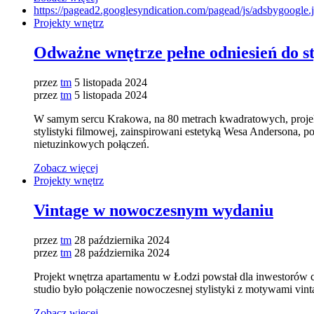
https://pagead2.googlesyndication.com/pagead/js/adsbygoogl
Projekty wnętrz
Odważne wnętrze pełne odniesień do sty
przez
tm
5 listopada 2024
przez
tm
5 listopada 2024
W samym sercu Krakowa, na 80 metrach kwadratowych, projektan
stylistyki filmowej, zainspirowani estetyką Wesa Andersona, 
nietuzinkowych połączeń.
Zobacz więcej
Projekty wnętrz
Vintage w nowoczesnym wydaniu
przez
tm
28 października 2024
przez
tm
28 października 2024
Projekt wnętrza apartamentu w Łodzi powstał dla inwestorów 
studio było połączenie nowoczesnej stylistyki z motywami vint
Zobacz więcej