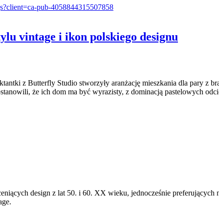
e.js?client=ca-pub-4058844315507858
lu vintage i ikon polskiego designu
tki z Butterfly Studio stworzyły aranżację mieszkania dla pary z bran
postanowili, że ich dom ma być wyrazisty, z dominacją pastelowych od
ceniących design z lat 50. i 60. XX wieku, jednocześnie preferując
age.