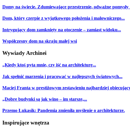
Domy na świecie. Zdumiewające przestrzenie, odważne pomysły i
Dom, który czerpie z wyjątkowego położenia i malowniczego...
Intrygujący dom zamknięty na otoczenie – zamiast widoku...
Współczesny dom na skraju małej wsi
Wywiady Archinei
„Kiedy ktoś pyta mnie, czy iść na architekturę...
Jak spełnić marzenia i pracować w najlepszych światowych...
Maciej Franta w prestiżowym zestawieniu najbardziej obiecujący
„Dobre budynki są jak wino – im starsze,...
Przemo Łukasik: Pandemia zmieniła myślenie o architekturze.
Inspirujące wnętrza