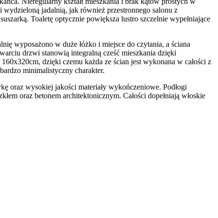
kańca. Nieregularny kształt mieszkania i brak kątów prostych w
 wydzieloną jadalnią, jak również przestronnego salonu z
suszarką. Toaletę optycznie powiększa lustro szczelnie wypełniające
nię wyposażono w duże łóżko i miejsce do czytania, a ściana
warciu drzwi stanowią integralną cześć mieszkania dzięki
e 160x320cm, dzięki czemu każda ze ścian jest wykonana w całości z
bardzo minimalistyczny charakter.
ykę oraz wysokiej jakości materiały wykończeniowe. Podłogi
zkłem oraz betonem architektonicznym. Całości dopełniają włoskie