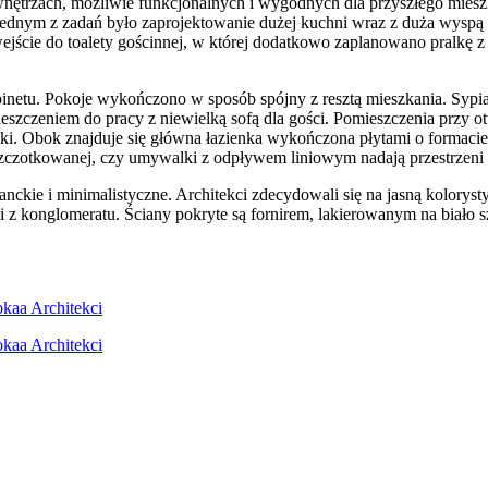
 wnętrzach, możliwie funkcjonalnych i wygodnych dla przyszłego miesz
ednym z zadań było zaprojektowanie dużej kuchni wraz z duża wyspą i
jście do toalety gościnnej, w której dodatkowo zaplanowano pralkę z 
netu. Pokoje wykończono w sposób spójny z resztą mieszkania. Sypial
szczeniem do pracy z niewielką sofą dla gości. Pomieszczenia przy ot
lki. Obok znajduje się główna łazienka wykończona płytami o formaci
 szczotkowanej, czy umywalki z odpływem liniowym nadają przestrzeni 
ckie i minimalistyczne. Architekci zdecydowali się na jasną koloryst
z konglomeratu. Ściany pokryte są fornirem, lakierowanym na biało s