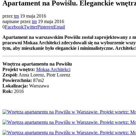
Apartament na Powiślu. Eleganckie wnętrz
przez
tm
19 maja 2016
napisane przez
tm
19 maja 2016
0
Facebook
Twitter
Pinterest
Email
Apartament na warszawskim Powiślu został zaprojektowany z myśl
pracowni Mokaa Architekci zdecydowali się na wyburzenie wszys
tym, aby mieszkanie było eleganckie i minimalistyczne. Architekc
Wnętrza apartamentu na Powiślu
Projekt wnętrz:
Mokaa Architekci
Zespół:
Anna Lorenz, Piotr Lorenz
Powierzchnia:
87m2
Lokalizacja:
Warszawa
Rok:
2016