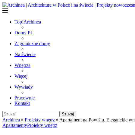
Top!
Archinea
Domy PL
Zagraniczne domy
Na świecie
Wnętrza
Więcej
Wywiady
Pracownie
Kontakt
Szukaj
Archinea
»
Projekty wnętrz
»
Apartament na Powiślu. Eleganckie wnę
Apartamenty
Projekty wnętrz