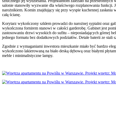
sztucznego jej wydzielania. Projektantom zależało na przestronnych
salonie stanowiły wyzwanie dla właściwego rozplanowania funkcji. J
narożnikiem. Komin znajdujący się przy wyspie kuchennej zasłania we
całą ścianę.
Korytarz wykończony szkłem prowadzi do narożnej sypialni oraz gabi
wykończona fornirem stanowi w całości garderobę. Gabinet jest pomie
zastosowaniu drzwi wysokich do sufitu – nieposiadających górnej be
jednego formatu bez dodatkowych podziałów. Detale baterii ze stali
Zgodnie z wymaganiami inwestora mieszkanie miało być bardzo elegan
wykończono lakierowaną na biało deską dębową oraz białymi płytami 
meble i minimalistyczne lampy.