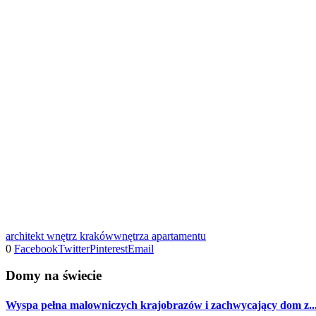
architekt wnętrz kraków
wnętrza apartamentu
0
Facebook
Twitter
Pinterest
Email
Domy na świecie
Wyspa pełna malowniczych krajobrazów i zachwycający dom z..