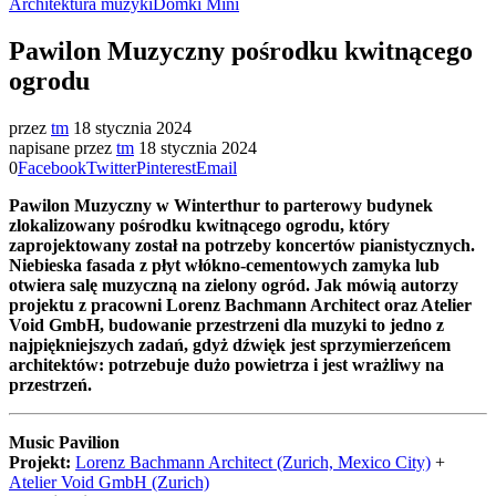
Architektura muzyki
Domki Mini
Pawilon Muzyczny pośrodku kwitnącego
ogrodu
przez
tm
18 stycznia 2024
napisane przez
tm
18 stycznia 2024
0
Facebook
Twitter
Pinterest
Email
Pawilon Muzyczny w Winterthur to parterowy budynek
zlokalizowany pośrodku kwitnącego ogrodu, który
zaprojektowany został na potrzeby koncertów pianistycznych.
Niebieska fasada z płyt włókno-cementowych zamyka lub
otwiera salę muzyczną na zielony ogród. Jak mówią autorzy
projektu z pracowni Lorenz Bachmann Architect oraz Atelier
Void GmbH, budowanie przestrzeni dla muzyki to jedno z
najpiękniejszych zadań, gdyż dźwięk jest sprzymierzeńcem
architektów: potrzebuje dużo powietrza i jest wrażliwy na
przestrzeń.
Music Pavilion
Projekt:
Lorenz Bachmann Architect (Zurich, Mexico City)
+
Atelier Void GmbH (Zurich)