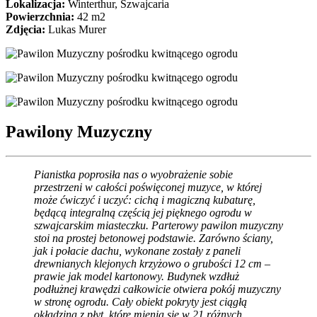
Lokalizacja:
Winterthur, Szwajcaria
Powierzchnia:
42 m2
Zdjęcia:
Lukas Murer
Pawilony Muzyczny
Pianistka poprosiła nas o wyobrażenie sobie
przestrzeni w całości poświęconej muzyce, w której
może ćwiczyć i uczyć: cichą i magiczną kubaturę,
będącą integralną częścią jej pięknego ogrodu w
szwajcarskim miasteczku. Parterowy pawilon muzyczny
stoi na prostej betonowej podstawie. Zarówno ściany,
jak i połacie dachu, wykonane zostały z paneli
drewnianych klejonych krzyżowo o grubości 12 cm –
prawie jak model kartonowy. Budynek wzdłuż
podłużnej krawędzi całkowicie otwiera pokój muzyczny
w stronę ogrodu. Cały obiekt pokryty jest ciągłą
okładziną z płyt, które mienią się w 21 różnych