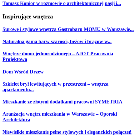
Tomasz Konior w rozmowie o architektonicznej pasji i...
Inspirujące wnętrza
Surowe i stylowe wnętrza Gastrobaru MOMU w Warszawie...
Naturalna gama barw szarości, beżów i brązów w...
Wnętrze domu jednorodzinnego – AJOT Pracownia
Projektowa
Dom Wśród Drzew
Szkielet brył lewitujących w przestrzeni – wnętrza
apartamentu...
Mieszkanie ze złotymi dodatkami pracowni SYMETRIA
Aranżacja wnętrz mieszkania w Warszawie – Oporski
Architektura
Niewielkie mieszkanie pełne stylowych i eleganckich połączeń