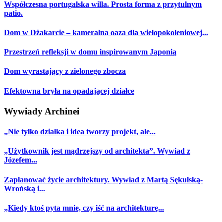
Współczesna portugalska willa. Prosta forma z przytulnym
patio.
Dom w Dżakarcie – kameralna oaza dla wielopokoleniowej...
Przestrzeń refleksji w domu inspirowanym Japonią
Dom wyrastający z zielonego zbocza
Efektowna bryła na opadającej działce
Wywiady Archinei
„Nie tylko działka i idea tworzy projekt, ale...
„Użytkownik jest mądrzejszy od architekta”. Wywiad z
Józefem...
Zaplanować życie architektury. Wywiad z Martą Sękulską-
Wrońską i...
„Kiedy ktoś pyta mnie, czy iść na architekturę...