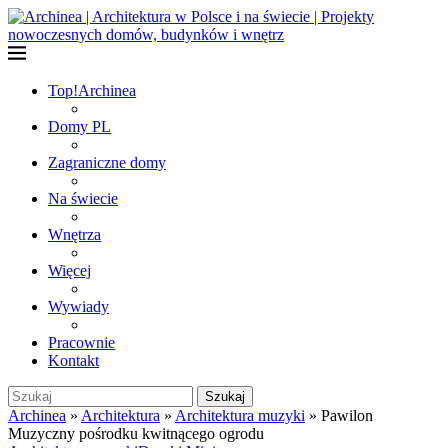
Top!
Archinea
Domy PL
Zagraniczne domy
Na świecie
Wnętrza
Więcej
Wywiady
Pracownie
Kontakt
Szukaj
Archinea
»
Architektura
»
Architektura muzyki
»
Pawilon
Muzyczny pośrodku kwitnącego ogrodu