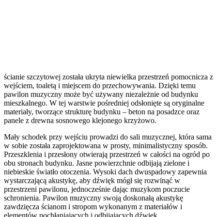
ścianie szczytowej została ukryta niewielka przestrzeń pomocnicza z
wejściem, toaletą i miejscem do przechowywania. Dzięki temu
pawilon muzyczny może być używany niezależnie od budynku
mieszkalnego. W tej warstwie pośredniej odsłonięte są oryginalne
materiały, tworzące strukturę budynku – beton na posadzce oraz
panele z drewna sosnowego klejonego krzyżowo.
Mały schodek przy wejściu prowadzi do sali muzycznej, która sama
w sobie została zaprojektowana w prosty, minimalistyczny sposób.
Przeszklenia i przesłony otwierają przestrzeń w całości na ogród po
obu stronach budynku. Jasne powierzchnie odbijają zielone i
niebieskie światło otoczenia. Wysoki dach dwuspadowy zapewnia
wystarczającą akustykę, aby dźwięk mógł się rozwinąć w
przestrzeni pawilonu, jednocześnie dając muzykom poczucie
schronienia. Pawilon muzyczny swoją doskonałą akustykę
zawdzięcza ścianom i stropom wykonanym z materiałów i
elementów pochłaniających i odbijających dźwięk.