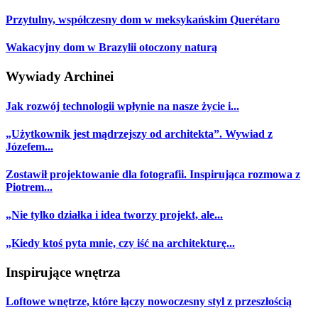
Przytulny, współczesny dom w meksykańskim Querétaro
Wakacyjny dom w Brazylii otoczony naturą
Wywiady Archinei
Jak rozwój technologii wpłynie na nasze życie i...
„Użytkownik jest mądrzejszy od architekta”. Wywiad z
Józefem...
Zostawił projektowanie dla fotografii. Inspirująca rozmowa z
Piotrem...
„Nie tylko działka i idea tworzy projekt, ale...
„Kiedy ktoś pyta mnie, czy iść na architekturę...
Inspirujące wnętrza
Loftowe wnętrze, które łączy nowoczesny styl z przeszłością