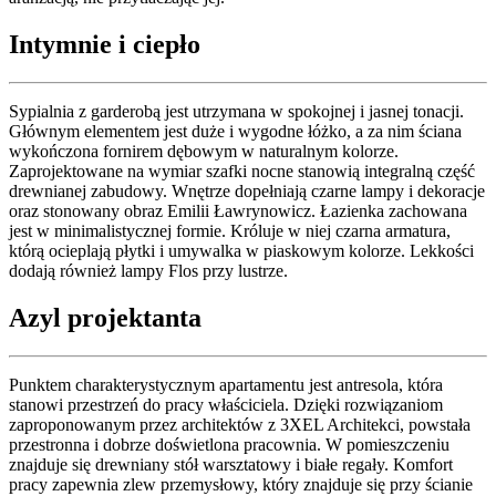
Intymnie i ciepło
Sypialnia z garderobą jest utrzymana w spokojnej i jasnej tonacji.
Głównym elementem jest duże i wygodne łóżko, a za nim ściana
wykończona fornirem dębowym w naturalnym kolorze.
Zaprojektowane na wymiar szafki nocne stanowią integralną część
drewnianej zabudowy. Wnętrze dopełniają czarne lampy i dekoracje
oraz stonowany obraz Emilii Ławrynowicz. Łazienka zachowana
jest w minimalistycznej formie. Króluje w niej czarna armatura,
którą ocieplają płytki i umywalka w piaskowym kolorze. Lekkości
dodają również lampy Flos przy lustrze.
Azyl projektanta
Punktem charakterystycznym apartamentu jest antresola, która
stanowi przestrzeń do pracy właściciela. Dzięki rozwiązaniom
zaproponowanym przez architektów z 3XEL Architekci, powstała
przestronna i dobrze doświetlona pracownia. W pomieszczeniu
znajduje się drewniany stół warsztatowy i białe regały. Komfort
pracy zapewnia zlew przemysłowy, który znajduje się przy ścianie