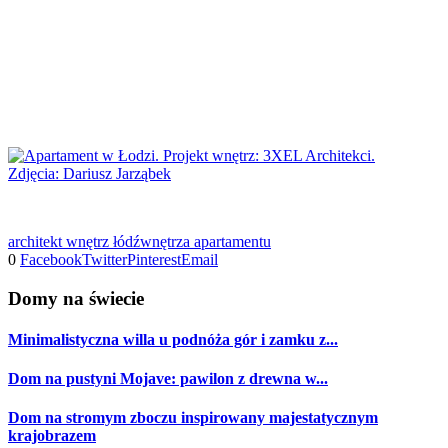
architekt wnętrz łódź
wnętrza apartamentu
0
Facebook
Twitter
Pinterest
Email
Domy na świecie
Minimalistyczna willa u podnóża gór i zamku z...
Dom na pustyni Mojave: pawilon z drewna w...
Dom na stromym zboczu inspirowany majestatycznym
krajobrazem