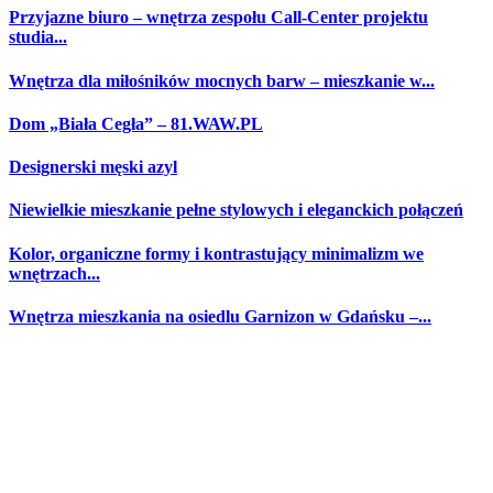
Przyjazne biuro – wnętrza zespołu Call-Center projektu
studia...
Wnętrza dla miłośników mocnych barw – mieszkanie w...
Dom „Biała Cegła” – 81.WAW.PL
Designerski męski azyl
Niewielkie mieszkanie pełne stylowych i eleganckich połączeń
Kolor, organiczne formy i kontrastujący minimalizm we
wnętrzach...
Wnętrza mieszkania na osiedlu Garnizon w Gdańsku –...