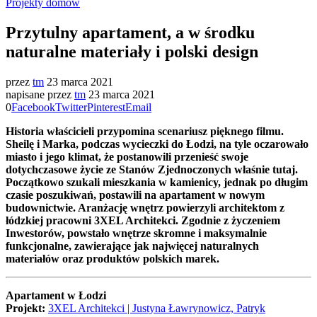
Projekty domów
Przytulny apartament, a w środku
naturalne materiały i polski design
przez
tm
23 marca 2021
napisane przez
tm
23 marca 2021
0
Facebook
Twitter
Pinterest
Email
Historia właścicieli przypomina scenariusz pięknego filmu.
Sheilę i Marka, podczas wycieczki do Łodzi, na tyle oczarowało
miasto i jego klimat, że postanowili przenieść swoje
dotychczasowe życie ze Stanów Zjednoczonych właśnie tutaj.
Początkowo szukali mieszkania w kamienicy, jednak po długim
czasie poszukiwań, postawili na apartament w nowym
budownictwie. Aranżację wnętrz powierzyli architektom z
łódzkiej pracowni 3XEL Architekci. Zgodnie z życzeniem
Inwestorów, powstało wnętrze skromne i maksymalnie
funkcjonalne, zawierające jak najwięcej naturalnych
materiałów oraz produktów polskich marek.
Apartament w Łodzi
Projekt:
3XEL Architekci | Justyna Ławrynowicz, Patryk