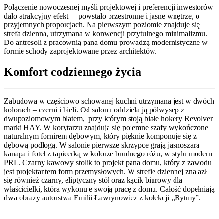
Połączenie nowoczesnej myśli projektowej i preferencji inwestorów
dało atrakcyjny efekt – powstało przestronne i jasne wnętrze, o
przyjemnych proporcjach. Na pierwszym poziomie znajduje się
strefa dzienna, utrzymana w konwencji przytulnego minimalizmu.
Do antresoli z pracownią pana domu prowadzą modernistyczne w
formie schody zaprojektowane przez architektów.
Komfort codziennego życia
Zabudowa w częściowo schowanej kuchni utrzymana jest w dwóch
kolorach – czerni i bieli. Od salonu oddziela ją półwysep z
dwupoziomowym blatem, przy którym stoją białe hokery Revolver
marki HAY. W korytarzu znajdują się pojemne szafy wykończone
naturalnym fornirem dębowym, który pięknie komponuje się z
dębową podłogą. W salonie pierwsze skrzypce grają jasnoszara
kanapa i fotel z tapicerką w kolorze brudnego różu, w stylu modern
PRL. Czarny kawowy stolik to projekt pana domu, który z zawodu
jest projektantem form przemysłowych. W strefie dziennej znalazł
się również czarny, eliptyczny stół oraz kącik biurowy dla
właścicielki, która wykonuje swoją pracę z domu. Całość dopełniają
dwa obrazy autorstwa Emilii Ławrynowicz z kolekcji ,,Rytmy”.