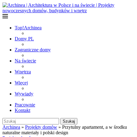
Top!
Archinea
Domy PL
Zagraniczne domy
Na świecie
Wnętrza
Więcej
Wywiady
Pracownie
Kontakt
Szukaj
Archinea
»
Projekty domów
»
Przytulny apartament, a w środku
naturalne materiały i polski design