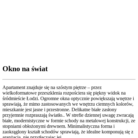
Okno na świat
Apartament znajduje się na szóstym piętrze – przez
wielkoformatowe przeszklenia rozpościera się piękny widok na
śródmieście Łodzi. Ogromne okna optycznie powiększają wnętrze i
sprawiają, że mimo zastosowanych we wnętrzu ciemnych kolorów,
mieszkanie jest jasne i przestronne. Delikatne białe zasłony
przyjemnie rozpraszają światło.. W strefie dziennej uwagę zwracają
białe, modernistyczne w formie schody na metalowej konstrukcji, ze
stopniami obłożonymi drewnem. Minimalistyczna forma i
zaokrąglony kształt schodów sprawiają, że idealne komponują się z
aranżacją, nie przytłaczając jej.