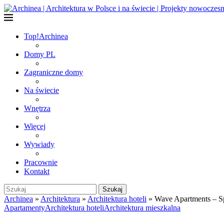
Top!
Archinea
Domy PL
Zagraniczne domy
Na świecie
Wnętrza
Więcej
Wywiady
Pracownie
Kontakt
Szukaj
Archinea
»
Architektura
»
Architektura hoteli
»
Wave Apartments – S
Apartamenty
Architektura hoteli
Architektura mieszkalna