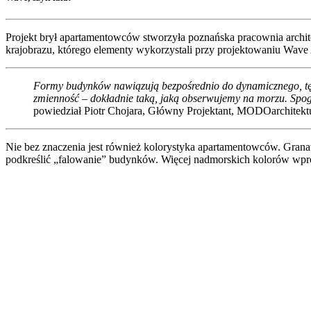
Projekt brył apartamentowców stworzyła poznańska pracownia archi
krajobrazu, którego elementy wykorzystali przy projektowaniu Wave
Formy budynków nawiązują bezpośrednio do dynamicznego, tętn
zmienność – dokładnie taką, jaką obserwujemy na morzu. Spogl
powiedział Piotr Chojara, Główny Projektant, MODOarchitektu
Nie bez znaczenia jest również kolorystyka apartamentowców. Granat i
podkreślić „falowanie” budynków. Więcej nadmorskich kolorów wpr