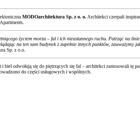
tektoniczna
MODOarchitektura Sp. z o. o.
Architekci czerpali inspira
 Apartments.
iącego życiem morza – fal i ich nieustannego ruchu. Patrząc na lin
ądając na ten sam budynek z zupełnie innych punktów, zauważymy jak 
ra Sp. z o.o.
 biel odwołują się do piętrzących się fal – architekci zastosowali tę 
owadzono do części usługowych i wspólnych.