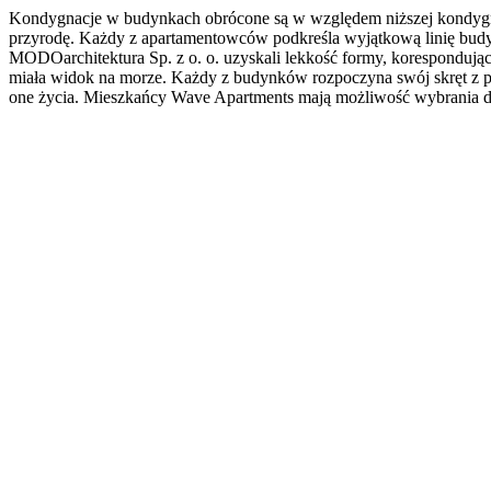
Kondygnacje w budynkach obrócone są w względem niższej kondygnacji
przyrodę. Każdy z apartamentowców podkreśla wyjątkową linię budynk
MODOarchitektura Sp. z o. o. uzyskali lekkość formy, korespondują
miała widok na morze. Każdy z budynków rozpoczyna swój skręt z po
one życia. Mieszkańcy Wave Apartments mają możliwość wybrania dla