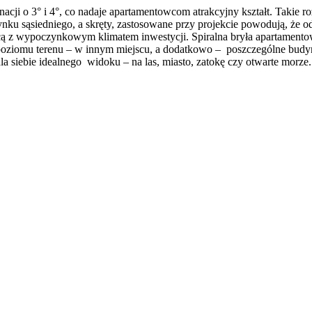
 o 3° i 4°, co nadaje apartamentowcom atrakcyjny kształt. Takie roz
u sąsiedniego, a skręty, zastosowane przy projekcie powodują, że odl
cą z wypoczynkowym klimatem inwestycji. Spiralna bryła apartamentow
ziomu terenu – w innym miejscu, a dodatkowo – poszczególne budynki 
 siebie idealnego widoku – na las, miasto, zatokę czy otwarte morze.