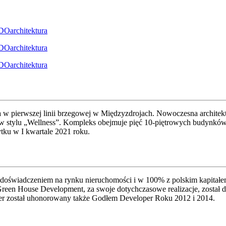
 pierwszej linii brzegowej w Międzyzdrojach. Nowoczesna architektur
 w stylu „Wellness”. Kompleks obejmuje pięć 10-piętrowych budynkó
ytku w I kwartale 2021 roku.
oświadczeniem na rynku nieruchomości i w 100% z polskim kapitałem. 
een House Development, za swoje dotychczasowe realizacje, został do
per został uhonorowany także Godłem Developer Roku 2012 i 2014.