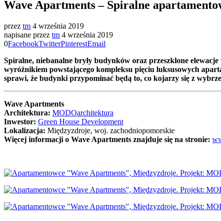
Wave Apartments – Spiralne apartament
przez
tm
4 września 2019
napisane przez
tm
4 września 2019
0
Facebook
Twitter
Pinterest
Email
Spiralne, niebanalne bryły budynków oraz przeszklone elewacje 
wyróżnikiem powstającego kompleksu pięciu luksusowych apar
sprawi, że budynki przypominać będą to, co kojarzy się z wybrze
Wave Apartments
Architektura:
MODOarchitektura
Inwestor:
Green House Development
Lokalizacja:
Międzyzdroje, woj. zachodniopomorskie
Więcej informacji o Wave Apartments znajduje się na stronie:
ww