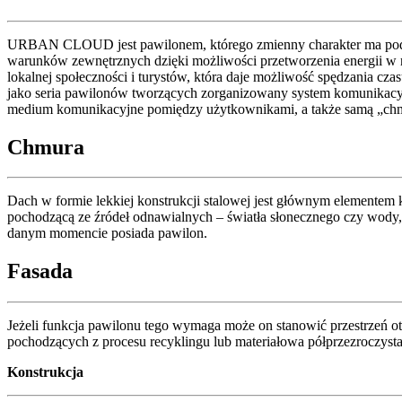
URBAN CLOUD jest pawilonem, którego zmienny charakter ma podkreśl
warunków zewnętrznych dzięki możliwości przetworzenia energii w n
lokalnej społeczności i turystów, która daje możliwość spędzania 
jako seria pawilonów tworzących zorganizowany system komunikacyjn
medium komunikacyjne pomiędzy użytkownikami, a także samą „ch
Chmura
Dach w formie lekkiej konstrukcji stalowej jest głównym element
pochodzącą ze źródeł odnawialnych – światła słonecznego czy wody,
danym momencie posiada pawilon.
Fasada
Jeżeli funkcja pawilonu tego wymaga może on stanowić przestrzeń o
pochodzących z procesu recyklingu lub materiałowa półprzezroczysta
Konstrukcja