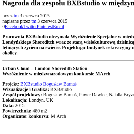
Nagroda dla zespołu BXBstudio w międzyn
przez
tm
3 czerwca 2015
napisane przez
tm
3 czerwca 2015
0
Facebook
Twitter
Pinterest
Email
Pracownia BXBstudio otrzymała Wyróżnienie Specjalne w międz
Londyńskiego Shoreditch wraz ze starą wielokulturową dzielnicą
tętniących życiem na świecie. Projektując budynek rekreacyjny na
okolicy.
Urban Cloud – London Shoredith Station
Wyróżnienie w międzynarodowym konkursie MArch
Projekt:
BXBstudio Bogusław Barnaś
Wizualizacje i Grafika:
BXBstudio
Zespół projektowy:
Bogusław Barnaś, Paweł Dawiec, Natalia Bryze
Lokalizacja:
Londyn, UK
Data:
2015
Powierzchnia:
480 m2
Organizator konkursu:
M-Arch