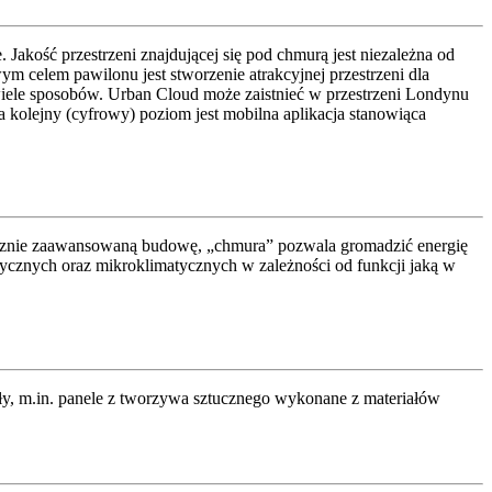
kość przestrzeni znajdującej się pod chmurą jest niezależna od
 celem pawilonu jest stworzenie atrakcyjnej przestrzeni dla
wiele sposobów. Urban Cloud może zaistnieć w przestrzeni Londynu
kolejny (cyfrowy) poziom jest mobilna aplikacja stanowiąca
icznie zaawansowaną budowę, „chmura” pozwala gromadzić energię
zycznych oraz mikroklimatycznych w zależności od funkcji jaką w
ły, m.in. panele z tworzywa sztucznego wykonane z materiałów