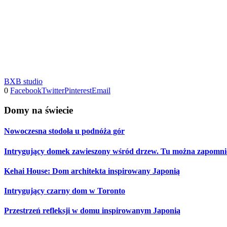
BXB studio
0
Facebook
Twitter
Pinterest
Email
Domy na świecie
Nowoczesna stodoła u podnóża gór
Intrygujący domek zawieszony wśród drzew. Tu można zapomnie
Kehai House: Dom architekta inspirowany Japonią
Intrygujący czarny dom w Toronto
Przestrzeń refleksji w domu inspirowanym Japonią