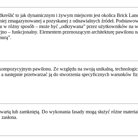
ić to jak dynamicznym i żywym miejscem jest okolica Brick Lane. Ja
iej zmagazynowanej a pozyskanej z odnawialnych źródeł. Podstawowym
czasu w różny sposób – może być „odkrywana” przez użytkowników na 
o – funkcjonalny. Elementem przenoszącym architekturę pawilonu na 
murą”.
em kompozycyjnym pawilonu. Ze względu na swoją unikalną, technolog
 a następnie przetwarzać ją do stworzenia specyficznych warunków fi
twartą lub zamkniętą. Do wykonania fasady mogą służyć różne materia
 zasłona.