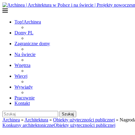
Top!
Archinea
Domy PL
Zagraniczne domy
Na świecie
Wnętrza
Więcej
Wywiady
Pracownie
Kontakt
Szukaj
Archinea
»
Architektura
»
Obiekty użyteczności publicznej
»
Nagroda
Konkursy architektoniczne
Obiekty użyteczności publicznej