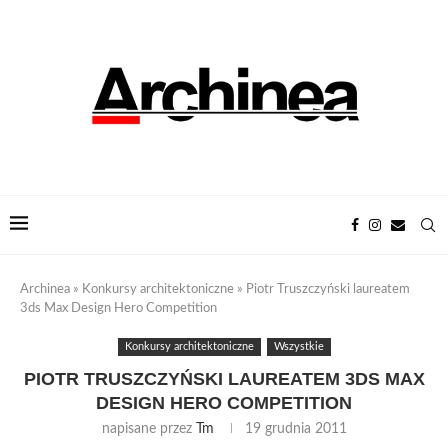
Archinea
»
Konkursy architektoniczne
»
Piotr Truszczyński laureatem
3ds Max Design Hero Competition
Konkursy architektoniczne
Wszystkie
PIOTR TRUSZCZYŃSKI LAUREATEM 3DS MAX
DESIGN HERO COMPETITION
napisane przez
Tm
19 grudnia 2011