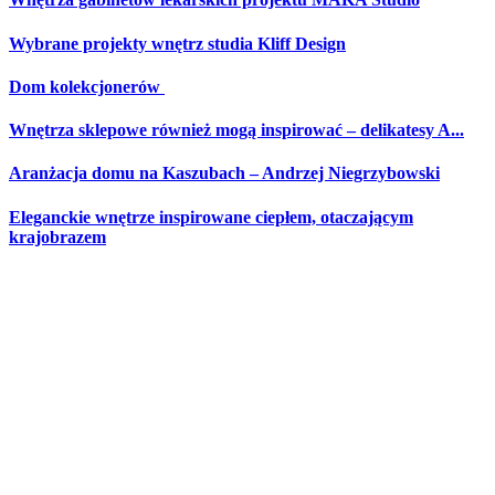
Wybrane projekty wnętrz studia Kliff Design
Dom kolekcjonerów
Wnętrza sklepowe również mogą inspirować – delikatesy A...
Aranżacja domu na Kaszubach – Andrzej Niegrzybowski
Eleganckie wnętrze inspirowane ciepłem, otaczającym
krajobrazem