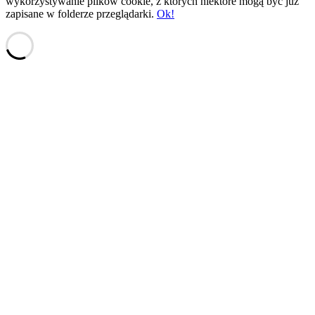
wykorzystywanie plików cookie, z których niektóre mogą być już
zapisane w folderze przeglądarki.
Ok!