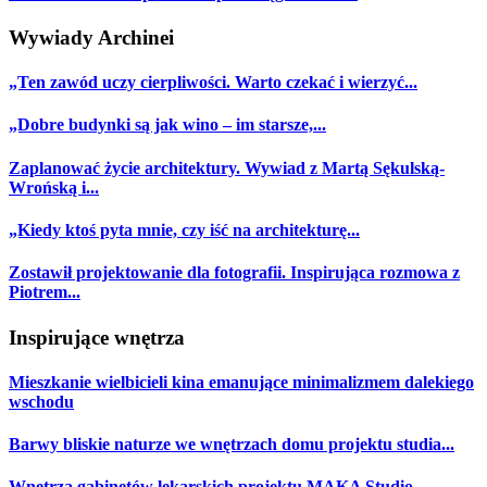
Wywiady Archinei
„Ten zawód uczy cierpliwości. Warto czekać i wierzyć...
„Dobre budynki są jak wino – im starsze,...
Zaplanować życie architektury. Wywiad z Martą Sękulską-
Wrońską i...
„Kiedy ktoś pyta mnie, czy iść na architekturę...
Zostawił projektowanie dla fotografii. Inspirująca rozmowa z
Piotrem...
Inspirujące wnętrza
Mieszkanie wielbicieli kina emanujące minimalizmem dalekiego
wschodu
Barwy bliskie naturze we wnętrzach domu projektu studia...
Wnętrza gabinetów lekarskich projektu MAKA Studio