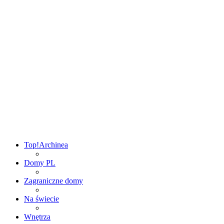
Top!
Archinea
Domy PL
Zagraniczne domy
Na świecie
Wnętrza