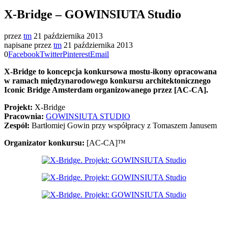
X-Bridge – GOWINSIUTA Studio
przez
tm
21 października 2013
napisane przez
tm
21 października 2013
0
Facebook
Twitter
Pinterest
Email
X-Bridge to koncepcja konkursowa mostu-ikony opracowana
w ramach międzynarodowego konkursu architektonicznego
Iconic Bridge Amsterdam organizowanego przez [AC-CA].
Projekt:
X-Bridge
Pracownia:
GOWINSIUTA STUDIO
Zespół:
Bartłomiej Gowin przy współpracy z Tomaszem Janusem
Organizator konkursu:
[AC-CA]™