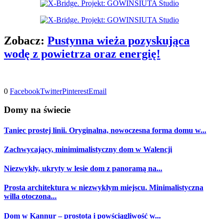
Zobacz:
Pustynna wieża pozyskująca
wodę z powietrza oraz energię!
0
Facebook
Twitter
Pinterest
Email
Domy na świecie
Taniec prostej linii. Oryginalna, nowoczesna forma domu w...
Zachwycający, minimimalistyczny dom w Walencji
Niezwykły, ukryty w lesie dom z panoramą na...
Prosta architektura w niezwykłym miejscu. Minimalistyczna
willa otoczona...
Dom w Kannur – prostota i powściągliwość w...