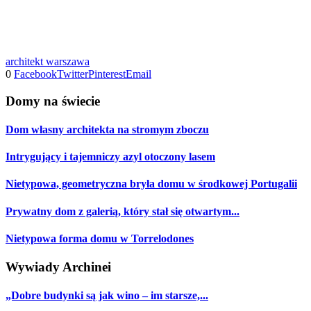
architekt warszawa
0
Facebook
Twitter
Pinterest
Email
Domy na świecie
Dom własny architekta na stromym zboczu
Intrygujący i tajemniczy azyl otoczony lasem
Nietypowa, geometryczna bryła domu w środkowej Portugalii
Prywatny dom z galerią, który stał się otwartym...
Nietypowa forma domu w Torrelodones
Wywiady Archinei
„Dobre budynki są jak wino – im starsze,...