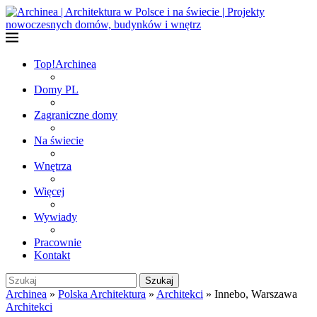
Top!
Archinea
Domy PL
Zagraniczne domy
Na świecie
Wnętrza
Więcej
Wywiady
Pracownie
Kontakt
Szukaj
Archinea
»
Polska Architektura
»
Architekci
»
Innebo, Warszawa
Architekci