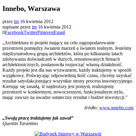
Innebo, Warszawa
przez
tm
16 kwietnia 2012
napisane przez
tm
16 kwietnia 2012
0
Facebook
Twitter
Pinterest
Email
„Architektura to projekt mający na celu zagospodarowanie
przestrzeni pomiędzy światem marzeń a światem realnym. Jesteśmy
międzynarodową grupą architektów, która po kilkunastu latach
zdobywania doświadczeń w dużych, renomowanych firmach
architektonicznych, postanowiła rozpocząć własną działalność.
Każdy projekt jest dla nas wyzwaniem, każdy traktujemy w sposób
wyjątkowy. Poświęcając odpowiednią ilość czasu, chcemy uzyskać
rezultat satysfakcjonujący wszystkie strony procesu inwestycyjnego.
Kierując się zasadą, iż najdroższy jest pomysł, realizujemy
przestrzeń w konkretnym, nowoczesnym, funkcjonalnym stylu,
mając zawsze na uwadze ostateczny rezultat i budżet inwestycji.”
źródło:
www.innebo.com
„Swoją pracę traktujemy jak zawał”
Quentin Tarantino