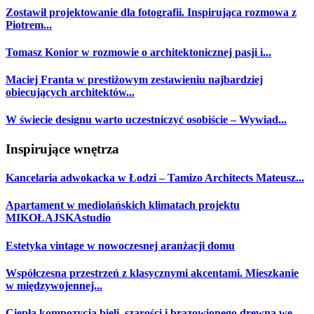
Zostawił projektowanie dla fotografii. Inspirująca rozmowa z
Piotrem...
Tomasz Konior w rozmowie o architektonicznej pasji i...
Maciej Franta w prestiżowym zestawieniu najbardziej
obiecujących architektów...
W świecie designu warto uczestniczyć osobiście – Wywiad...
Inspirujące wnętrza
Kancelaria adwokacka w Łodzi – Tamizo Architects Mateusz...
Apartament w mediolańskich klimatach projektu
MIKOŁAJSKAstudio
Estetyka vintage w nowoczesnej aranżacji domu
Współczesna przestrzeń z klasycznymi akcentami. Mieszkanie
w międzywojennej...
Ciepła kompozycja bieli, szarości i brązowionego drewna we...