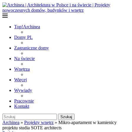
Top!
Archinea
Domy PL
Zagraniczne domy
Na świecie
Wnętrza
Więcej
Wywiady
Pracownie
Kontakt
Szukaj
Archinea
»
Projekty wnętrz
»
Mikro-apartament w kamienicy
projektu studia SOTE architects