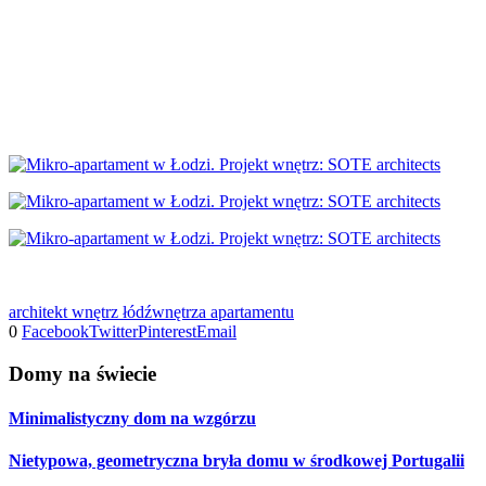
architekt wnętrz łódź
wnętrza apartamentu
0
Facebook
Twitter
Pinterest
Email
Domy na świecie
Minimalistyczny dom na wzgórzu
Nietypowa, geometryczna bryła domu w środkowej Portugalii