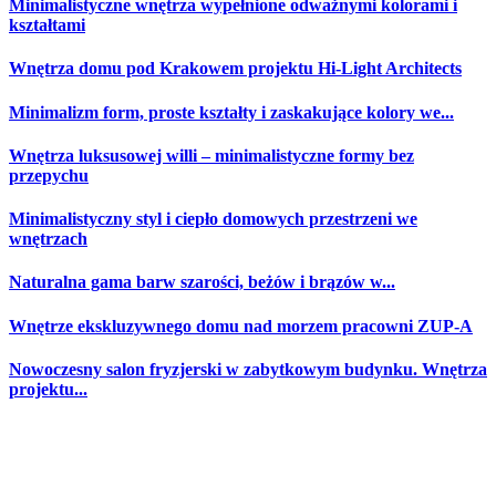
Minimalistyczne wnętrza wypełnione odważnymi kolorami i
kształtami
Wnętrza domu pod Krakowem projektu Hi-Light Architects
Minimalizm form, proste kształty i zaskakujące kolory we...
Wnętrza luksusowej willi – minimalistyczne formy bez
przepychu
Minimalistyczny styl i ciepło domowych przestrzeni we
wnętrzach
Naturalna gama barw szarości, beżów i brązów w...
Wnętrze ekskluzywnego domu nad morzem pracowni ZUP-A
Nowoczesny salon fryzjerski w zabytkowym budynku. Wnętrza
projektu...