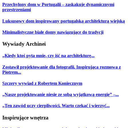
Przechylony dom w Portugalii – zaskakuje dynamicznymi
przestrzeniami
Luksusowy dom inspirowany portugalską architekturą wiejską
Minimalistyczne białe domy nawiązujące do tradycji
Wywiady Archinei
„Kiedy ktoś pyta mnie, czy iść na architekturę...
Zostawił projektowanie dla fotografii. Inspirująca rozmowa z
Piotrem...
Szczery wywiad z Robertem Koniecznym
„Nasze projektowanie niesie ze sobą wyjątkową energię” –...
„Ten zawód uczy cierpliwości. Warto czekać i wierzyć...
Inspirujące wnętrza