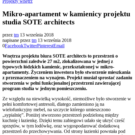
Projekty wnętrz
Mikro-apartament w kamienicy projektu
studia SOTE architects
przez
tm
13 września 2018
napisane przez
tm
13 września 2018
0
Facebook
Twitter
Pinterest
Email
Wnętrza projektu biura SOTE architects to przestrzeń o
powierzchni zaledwie 27 m2, zlokalizowana w jednej z
typowych łódzkich kamienic, przekształconej w mikro-
apartamenty. Życzeniem inwestora było stworzenie mieszkania
z przeznaczeniem na wynajem. Projekt musiał sprostać zadaniu
stworzenia w pełni funkcjonalnej przestrzeni zawierającej
program studia w jednym pomieszczeniu.
Ze względu na niewielką wysokość, niemożliwe było stworzenie w
pełni komfortowej antresoli, dlatego zamieniono ją na
wielofunkcyjny mebel, na szczycie którego umieszczono
„sypialnię”. Poniżej stworzono przestrzeń podzieloną między
kuchnię i łazienkę. Dzięki temu zabiegowi udało się ukryć cześć
sprzętów, w tym lodówkę, oraz wygospodarować dodatkową
przestrzeń do przechowywania. Od strony łazienki powstała pod