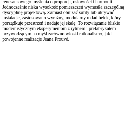
renesansowego myślenia o proporcji, osiowości i harmonii.
Jednocześnie niska wysokość pomieszczeń wymusiła szczególną
dyscyplinę projektową. Zamiast obniżać sufity lub ukrywać
instalacje, zastosowano wyraźny, modularny układ belek, który
porządkuje przestrzeń i nadaje jej skalę. To rozwiązanie bliskie
modernistycznym eksperymentom z rytmem i prefabrykatem —
przywodzącym na myśl zarówno włoski rationalismo, jak i
powojenne realizacje Jeana Prouvé.