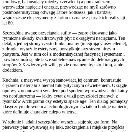
koralowy, balansujący między czerwienią a pomarańczem,
wprowadza napięcie i energię, przywodząc na myśl zarówno
postmodernistyczną odwagę Ettore Sottsassa, jak i bardziej
współczesne eksperymenty z kolorem znane z paryskich realizacji
lat 80.
Szczególną uwagę przyciągają sufity — zaprojektowane jako
rytmiczne układy kwadratowych płyt z okrągłymi nacięciami. Ten
detal, z jednej strony czysto funkcjonalny (integrujący oświetlenie),
z drugiej wyraźnie estetyczny, porządkuje przestrzeń niczym
partytura. Jest w nim coś z modernistycznej fascynacji systemem i
powtarzalnością, ale także subtelne nawiązanie do dekoracyjnych
stropów XX-wiecznych willi, gdzie ornament był strukturą, a nie
dodatkiem.
Kuchnia, z masywną wyspą stanowiącą jej centrum, kontrastuje
ciężarem materiału z niemal futurystycznym oświetleniem. Okrągłe
oprawy z neonowym światłem pod spodem wprowadzają delikatny
rys neofuturyzmu — jakby cytat z wizji przyszłości znanych z
rysunków Archigramu czy estetyki space age. Ten dialog pomiędzy
klasycznym drewnem a technologicznym światłem buduje napięcie,
które definiuje charakter całego wnętrza.
W salonie i jadalni szczególnie wyraźna staje się gra form. Na
pierwszy plan wysuwają się łuki, zaokrąglenia i miękkie przejścia,