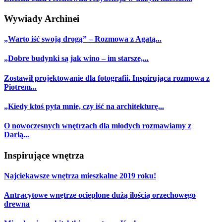
Wywiady Archinei
„Warto iść swoją drogą” – Rozmowa z Agatą...
„Dobre budynki są jak wino – im starsze,...
Zostawił projektowanie dla fotografii. Inspirująca rozmowa z
Piotrem...
„Kiedy ktoś pyta mnie, czy iść na architekturę...
O nowoczesnych wnętrzach dla młodych rozmawiamy z
Darią...
Inspirujące wnętrza
Najciekawsze wnętrza mieszkalne 2019 roku!
Antracytowe wnętrze ocieplone dużą ilością orzechowego
drewna