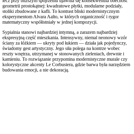
lecz przy bliższym spojrzeniu ujawnia się konsekwentna obecność
geometrii prostokątnej: kwadratowe płytki, modularne podziały,
stoliki zbudowane z kafli. To kontrast bliski modernistycznym
eksperymentom Alvara Aalto, w których organiczność i rygor
matematyczny współistniały w jednej kompozycji.
Sypialnia stanowi najbardziej intymną, a zarazem najbardziej
ekspresyjną część mieszkania. Intensywny, niemal neonowy wzór
ściany za łóżkiem — ukryty pod łukiem — działa jak pojedynczy,
świadomy gest artystyczny. Jego siła polega na kontrze wobec
reszty wnętrza, utrzymanej w stonowanych zieleniach, drewnie i
kamieniu. To rozwiązanie przypomina modernistyczne murale czy
kolorystyczne akcenty Le Corbusiera, gdzie barwa była narzędziem
budowania emocji, a nie dekoracją.