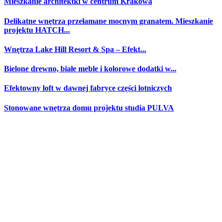
Mieszkanie architektki w centrum Krakowa
Delikatne wnętrza przełamane mocnym granatem. Mieszkanie
projektu HATCH...
Wnętrza Lake Hill Resort & Spa – Efekt...
Bielone drewno, białe meble i kolorowe dodatki w...
Efektowny loft w dawnej fabryce części lotniczych
Stonowane wnętrza domu projektu studia PULVA