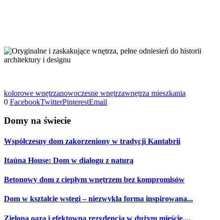
kolorowe wnętrza
nowoczesne wnętrza
wnętrza mieszkania
0
Facebook
Twitter
Pinterest
Email
Domy na świecie
Współczesny dom zakorzeniony w tradycji Kantabrii
Itaúna House: Dom w dialogu z naturą
Betonowy dom z ciepłym wnętrzem bez kompromisów
Dom w kształcie wstęgi – niezwykła forma inspirowana...
Zielona oaza i efektowna rezydencja w dużym mieście....