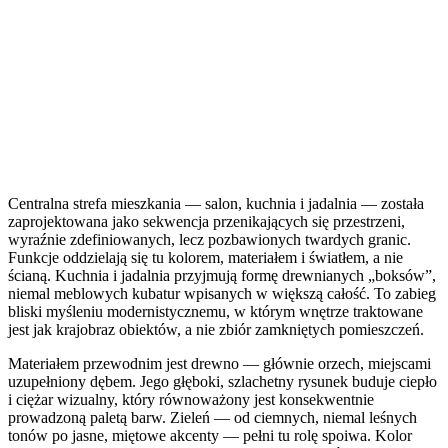
Centralna strefa mieszkania — salon, kuchnia i jadalnia — została
zaprojektowana jako sekwencja przenikających się przestrzeni,
wyraźnie zdefiniowanych, lecz pozbawionych twardych granic.
Funkcje oddzielają się tu kolorem, materiałem i światłem, a nie
ścianą. Kuchnia i jadalnia przyjmują formę drewnianych „boksów”,
niemal meblowych kubatur wpisanych w większą całość. To zabieg
bliski myśleniu modernistycznemu, w którym wnętrze traktowane
jest jak krajobraz obiektów, a nie zbiór zamkniętych pomieszczeń.
Materiałem przewodnim jest drewno — głównie orzech, miejscami
uzupełniony dębem. Jego głęboki, szlachetny rysunek buduje ciepło
i ciężar wizualny, który równoważony jest konsekwentnie
prowadzoną paletą barw. Zieleń — od ciemnych, niemal leśnych
tonów po jasne, miętowe akcenty — pełni tu rolę spoiwa. Kolor