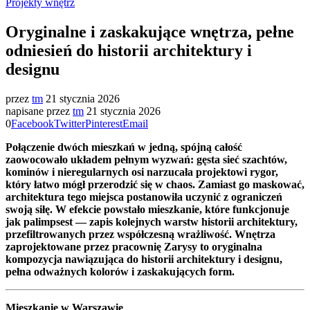
Projekty wnętrz
Oryginalne i zaskakujące wnętrza, pełne
odniesień do historii architektury i
designu
przez
tm
21 stycznia 2026
napisane przez
tm
21 stycznia 2026
0
Facebook
Twitter
Pinterest
Email
Połączenie dwóch mieszkań w jedną, spójną całość
zaowocowało układem pełnym wyzwań: gęsta sieć szachtów,
kominów i nieregularnych osi narzucała projektowi rygor,
który łatwo mógł przerodzić się w chaos. Zamiast go maskować,
architektura tego miejsca postanowiła uczynić z ograniczeń
swoją siłę. W efekcie powstało mieszkanie, które funkcjonuje
jak palimpsest — zapis kolejnych warstw historii architektury,
przefiltrowanych przez współczesną wrażliwość. Wnętrza
zaprojektowane przez pracownię Zarysy to oryginalna
kompozycja nawiązująca do historii architektury i designu,
pełna odważnych kolorów i zaskakujących form.
Mieszkanie w Warszawie