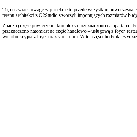
To, co zwraca uwagę w projekcie to przede wszystkim nowoczesna el
terenu architekci z Q2Studio stworzyli imponujących rozmiarów budy
Znaczną część powierzchni kompleksu przeznaczono na apartamenty m
przeznaczono natomiast na część handlowo – usługową z foyer, restaura
wielofunkcyjna z foyer oraz saunarium. W tej części budynku wydzielo