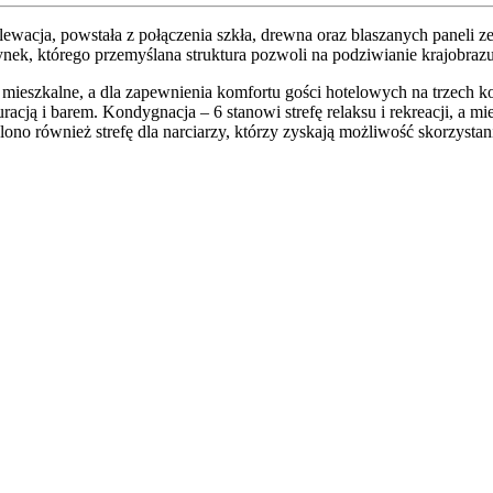
ewacja, powstała z połączenia szkła, drewna oraz blaszanych paneli
nek, którego przemyślana struktura pozwoli na podziwianie krajobrazu 
ieszkalne, a dla zapewnienia komfortu gości hotelowych na trzech k
cją i barem. Kondygnacja – 6 stanowi strefę relaksu i rekreacji, a mie
no również strefę dla narciarzy, którzy zyskają możliwość skorzystani