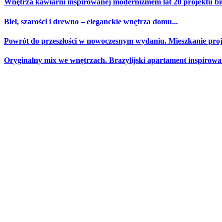
Wnętrza kawiarni inspirowanej modernizmem lat 20 projektu biu
Biel, szarości i drewno – eleganckie wnętrza domu...
Powrót do przeszłości w nowoczesnym wydaniu. Mieszkanie proje
Oryginalny mix we wnętrzach. Brazylijski apartament inspirowan