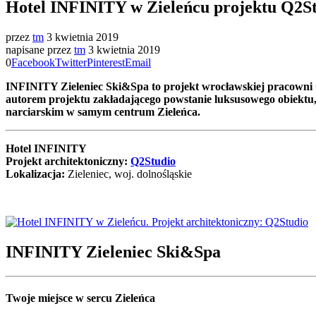
Hotel INFINITY w Zieleńcu projektu Q2S
przez
tm
3 kwietnia 2019
napisane przez
tm
3 kwietnia 2019
0
Facebook
Twitter
Pinterest
Email
INFINITY Zieleniec Ski&Spa to projekt wrocławskiej pracowni 
autorem projektu zakładającego powstanie luksusowego obiektu, 
narciarskim w samym centrum Zieleńca.
Hotel INFINITY
Projekt architektoniczny:
Q2Studio
Lokalizacja:
Zieleniec, woj. dolnośląskie
INFINITY Zieleniec Ski&Spa
Twoje miejsce w sercu Zieleńca