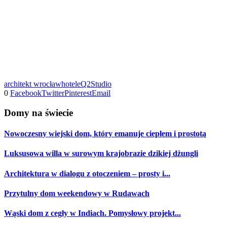
architekt wrocław
hotele
Q2Studio
0
Facebook
Twitter
Pinterest
Email
Domy na świecie
Nowoczesny wiejski dom, który emanuje ciepłem i prostotą
Luksusowa willa w surowym krajobrazie dzikiej dżungli
Architektura w dialogu z otoczeniem – prosty i...
Przytulny dom weekendowy w Rudawach
Wąski dom z cegły w Indiach. Pomysłowy projekt...