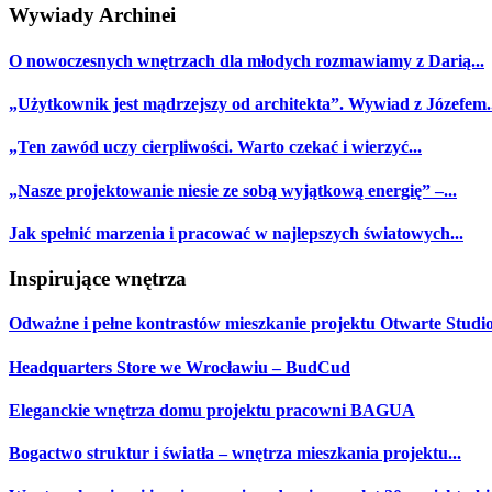
Wywiady Archinei
O nowoczesnych wnętrzach dla młodych rozmawiamy z Darią...
„Użytkownik jest mądrzejszy od architekta”. Wywiad z Józefem..
„Ten zawód uczy cierpliwości. Warto czekać i wierzyć...
„Nasze projektowanie niesie ze sobą wyjątkową energię” –...
Jak spełnić marzenia i pracować w najlepszych światowych...
Inspirujące wnętrza
Odważne i pełne kontrastów mieszkanie projektu Otwarte Studio.
Headquarters Store we Wrocławiu – BudCud
Eleganckie wnętrza domu projektu pracowni BAGUA
Bogactwo struktur i światła – wnętrza mieszkania projektu...