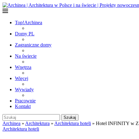
Top!
Archinea
Domy PL
Zagraniczne domy
Na świecie
Wnętrza
Więcej
Wywiady
Pracownie
Kontakt
Szukaj
Archinea
»
Architektura
»
Architektura hoteli
»
Hotel INFINITY w Zi
Architektura hoteli